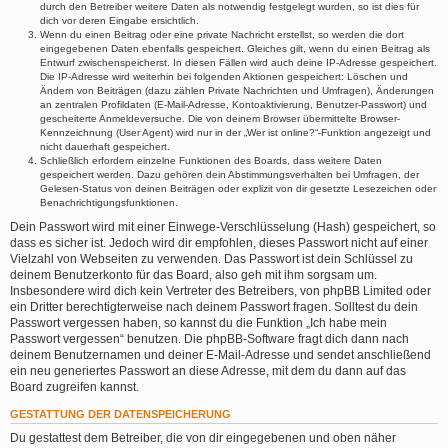
durch den Betreiber weitere Daten als notwendig festgelegt wurden, so ist dies für
dich vor deren Eingabe ersichtlich.
Wenn du einen Beitrag oder eine private Nachricht erstellst, so werden die dort
eingegebenen Daten ebenfalls gespeichert. Gleiches gilt, wenn du einen Beitrag als
Entwurf zwischenspeicherst. In diesen Fällen wird auch deine IP-Adresse gespeichert.
Die IP-Adresse wird weiterhin bei folgenden Aktionen gespeichert: Löschen und
Ändern von Beiträgen (dazu zählen Private Nachrichten und Umfragen), Änderungen
an zentralen Profildaten (E-Mail-Adresse, Kontoaktivierung, Benutzer-Passwort) und
gescheiterte Anmeldeversuche. Die von deinem Browser übermittelte Browser-
Kennzeichnung (User Agent) wird nur in der „Wer ist online?“-Funktion angezeigt und
nicht dauerhaft gespeichert.
Schließlich erfordern einzelne Funktionen des Boards, dass weitere Daten
gespeichert werden. Dazu gehören dein Abstimmungsverhalten bei Umfragen, der
Gelesen-Status von deinen Beiträgen oder explizit von dir gesetzte Lesezeichen oder
Benachrichtigungsfunktionen.
Dein Passwort wird mit einer Einwege-Verschlüsselung (Hash) gespeichert, so
dass es sicher ist. Jedoch wird dir empfohlen, dieses Passwort nicht auf einer
Vielzahl von Webseiten zu verwenden. Das Passwort ist dein Schlüssel zu
deinem Benutzerkonto für das Board, also geh mit ihm sorgsam um.
Insbesondere wird dich kein Vertreter des Betreibers, von phpBB Limited oder
ein Dritter berechtigterweise nach deinem Passwort fragen. Solltest du dein
Passwort vergessen haben, so kannst du die Funktion „Ich habe mein
Passwort vergessen“ benutzen. Die phpBB-Software fragt dich dann nach
deinem Benutzernamen und deiner E-Mail-Adresse und sendet anschließend
ein neu generiertes Passwort an diese Adresse, mit dem du dann auf das
Board zugreifen kannst.
GESTATTUNG DER DATENSPEICHERUNG
Du gestattest dem Betreiber, die von dir eingegebenen und oben näher