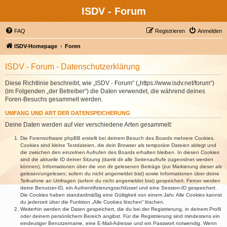
ISDV - Forum
FAQ
Registrieren
Anmelden
ISDV-Homepage
Foren
ISDV - Forum - Datenschutzerklärung
Diese Richtlinie beschreibt, wie „ISDV - Forum“ („https://www.isdv.net/forum“)
(im Folgenden „der Betreiber“) die Daten verwendet, die während deines
Foren-Besuchs gesammelt werden.
UMFANG UND ART DER DATENSPEICHERUNG
Deine Daten werden auf vier verschiedene Arten gesammelt:
Die Forensoftware phpBB erstellt bei deinem Besuch des Boards mehrere Cookies.
Cookies sind kleine Textdateien, die dein Browser als temporäre Dateien ablegt und
die zwischen den einzelnen Aufrufen des Boards erhalten bleiben. In diesen Cookies
sind die aktuelle ID deiner Sitzung (damit dir alle Seitenaufrufe zugeordnet werden
können), Informationen über die von dir gelesenen Beiträge (zur Markierung dieser als
gelesen/ungelesen; sofern du nicht angemeldet bist) sowie Informationen über deine
Teilnahme an Umfragen (sofern du nicht angemeldet bist) gespeichert. Ferner werden
deine Benutzer-ID, ein Authentifizierungsschlüssel und eine Session-ID gespeichert.
Die Cookies haben standardmäßig eine Gültigkeit von einem Jahr. Alle Cookies kannst
du jederzeit über die Funktion „Alle Cookies löschen“ löschen.
Weiterhin werden die Daten gespeichert, die du bei der Registrierung, in deinem Profil
oder deinem persönlichem Bereich angibst. Für die Registrierung sind mindestens ein
eindeutiger Benutzername, eine E-Mail-Adresse und ein Passwort notwendig. Wenn