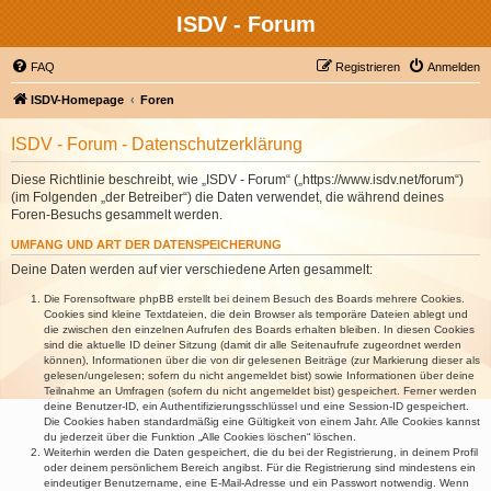
ISDV - Forum
FAQ
Registrieren
Anmelden
ISDV-Homepage
Foren
ISDV - Forum - Datenschutzerklärung
Diese Richtlinie beschreibt, wie „ISDV - Forum“ („https://www.isdv.net/forum“)
(im Folgenden „der Betreiber“) die Daten verwendet, die während deines
Foren-Besuchs gesammelt werden.
UMFANG UND ART DER DATENSPEICHERUNG
Deine Daten werden auf vier verschiedene Arten gesammelt:
Die Forensoftware phpBB erstellt bei deinem Besuch des Boards mehrere Cookies.
Cookies sind kleine Textdateien, die dein Browser als temporäre Dateien ablegt und
die zwischen den einzelnen Aufrufen des Boards erhalten bleiben. In diesen Cookies
sind die aktuelle ID deiner Sitzung (damit dir alle Seitenaufrufe zugeordnet werden
können), Informationen über die von dir gelesenen Beiträge (zur Markierung dieser als
gelesen/ungelesen; sofern du nicht angemeldet bist) sowie Informationen über deine
Teilnahme an Umfragen (sofern du nicht angemeldet bist) gespeichert. Ferner werden
deine Benutzer-ID, ein Authentifizierungsschlüssel und eine Session-ID gespeichert.
Die Cookies haben standardmäßig eine Gültigkeit von einem Jahr. Alle Cookies kannst
du jederzeit über die Funktion „Alle Cookies löschen“ löschen.
Weiterhin werden die Daten gespeichert, die du bei der Registrierung, in deinem Profil
oder deinem persönlichem Bereich angibst. Für die Registrierung sind mindestens ein
eindeutiger Benutzername, eine E-Mail-Adresse und ein Passwort notwendig. Wenn