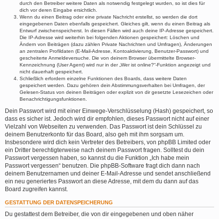
durch den Betreiber weitere Daten als notwendig festgelegt wurden, so ist dies für
dich vor deren Eingabe ersichtlich.
Wenn du einen Beitrag oder eine private Nachricht erstellst, so werden die dort
eingegebenen Daten ebenfalls gespeichert. Gleiches gilt, wenn du einen Beitrag als
Entwurf zwischenspeicherst. In diesen Fällen wird auch deine IP-Adresse gespeichert.
Die IP-Adresse wird weiterhin bei folgenden Aktionen gespeichert: Löschen und
Ändern von Beiträgen (dazu zählen Private Nachrichten und Umfragen), Änderungen
an zentralen Profildaten (E-Mail-Adresse, Kontoaktivierung, Benutzer-Passwort) und
gescheiterte Anmeldeversuche. Die von deinem Browser übermittelte Browser-
Kennzeichnung (User Agent) wird nur in der „Wer ist online?“-Funktion angezeigt und
nicht dauerhaft gespeichert.
Schließlich erfordern einzelne Funktionen des Boards, dass weitere Daten
gespeichert werden. Dazu gehören dein Abstimmungsverhalten bei Umfragen, der
Gelesen-Status von deinen Beiträgen oder explizit von dir gesetzte Lesezeichen oder
Benachrichtigungsfunktionen.
Dein Passwort wird mit einer Einwege-Verschlüsselung (Hash) gespeichert, so
dass es sicher ist. Jedoch wird dir empfohlen, dieses Passwort nicht auf einer
Vielzahl von Webseiten zu verwenden. Das Passwort ist dein Schlüssel zu
deinem Benutzerkonto für das Board, also geh mit ihm sorgsam um.
Insbesondere wird dich kein Vertreter des Betreibers, von phpBB Limited oder
ein Dritter berechtigterweise nach deinem Passwort fragen. Solltest du dein
Passwort vergessen haben, so kannst du die Funktion „Ich habe mein
Passwort vergessen“ benutzen. Die phpBB-Software fragt dich dann nach
deinem Benutzernamen und deiner E-Mail-Adresse und sendet anschließend
ein neu generiertes Passwort an diese Adresse, mit dem du dann auf das
Board zugreifen kannst.
GESTATTUNG DER DATENSPEICHERUNG
Du gestattest dem Betreiber, die von dir eingegebenen und oben näher