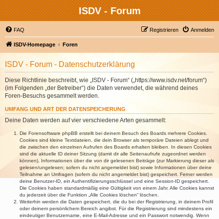
ISDV - Forum
FAQ
Registrieren
Anmelden
ISDV-Homepage
Foren
ISDV - Forum - Datenschutzerklärung
Diese Richtlinie beschreibt, wie „ISDV - Forum“ („https://www.isdv.net/forum“)
(im Folgenden „der Betreiber“) die Daten verwendet, die während deines
Foren-Besuchs gesammelt werden.
UMFANG UND ART DER DATENSPEICHERUNG
Deine Daten werden auf vier verschiedene Arten gesammelt:
Die Forensoftware phpBB erstellt bei deinem Besuch des Boards mehrere Cookies.
Cookies sind kleine Textdateien, die dein Browser als temporäre Dateien ablegt und
die zwischen den einzelnen Aufrufen des Boards erhalten bleiben. In diesen Cookies
sind die aktuelle ID deiner Sitzung (damit dir alle Seitenaufrufe zugeordnet werden
können), Informationen über die von dir gelesenen Beiträge (zur Markierung dieser als
gelesen/ungelesen; sofern du nicht angemeldet bist) sowie Informationen über deine
Teilnahme an Umfragen (sofern du nicht angemeldet bist) gespeichert. Ferner werden
deine Benutzer-ID, ein Authentifizierungsschlüssel und eine Session-ID gespeichert.
Die Cookies haben standardmäßig eine Gültigkeit von einem Jahr. Alle Cookies kannst
du jederzeit über die Funktion „Alle Cookies löschen“ löschen.
Weiterhin werden die Daten gespeichert, die du bei der Registrierung, in deinem Profil
oder deinem persönlichem Bereich angibst. Für die Registrierung sind mindestens ein
eindeutiger Benutzername, eine E-Mail-Adresse und ein Passwort notwendig. Wenn