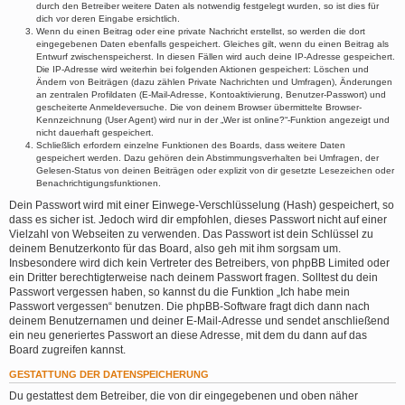
durch den Betreiber weitere Daten als notwendig festgelegt wurden, so ist dies für
dich vor deren Eingabe ersichtlich.
Wenn du einen Beitrag oder eine private Nachricht erstellst, so werden die dort
eingegebenen Daten ebenfalls gespeichert. Gleiches gilt, wenn du einen Beitrag als
Entwurf zwischenspeicherst. In diesen Fällen wird auch deine IP-Adresse gespeichert.
Die IP-Adresse wird weiterhin bei folgenden Aktionen gespeichert: Löschen und
Ändern von Beiträgen (dazu zählen Private Nachrichten und Umfragen), Änderungen
an zentralen Profildaten (E-Mail-Adresse, Kontoaktivierung, Benutzer-Passwort) und
gescheiterte Anmeldeversuche. Die von deinem Browser übermittelte Browser-
Kennzeichnung (User Agent) wird nur in der „Wer ist online?“-Funktion angezeigt und
nicht dauerhaft gespeichert.
Schließlich erfordern einzelne Funktionen des Boards, dass weitere Daten
gespeichert werden. Dazu gehören dein Abstimmungsverhalten bei Umfragen, der
Gelesen-Status von deinen Beiträgen oder explizit von dir gesetzte Lesezeichen oder
Benachrichtigungsfunktionen.
Dein Passwort wird mit einer Einwege-Verschlüsselung (Hash) gespeichert, so
dass es sicher ist. Jedoch wird dir empfohlen, dieses Passwort nicht auf einer
Vielzahl von Webseiten zu verwenden. Das Passwort ist dein Schlüssel zu
deinem Benutzerkonto für das Board, also geh mit ihm sorgsam um.
Insbesondere wird dich kein Vertreter des Betreibers, von phpBB Limited oder
ein Dritter berechtigterweise nach deinem Passwort fragen. Solltest du dein
Passwort vergessen haben, so kannst du die Funktion „Ich habe mein
Passwort vergessen“ benutzen. Die phpBB-Software fragt dich dann nach
deinem Benutzernamen und deiner E-Mail-Adresse und sendet anschließend
ein neu generiertes Passwort an diese Adresse, mit dem du dann auf das
Board zugreifen kannst.
GESTATTUNG DER DATENSPEICHERUNG
Du gestattest dem Betreiber, die von dir eingegebenen und oben näher