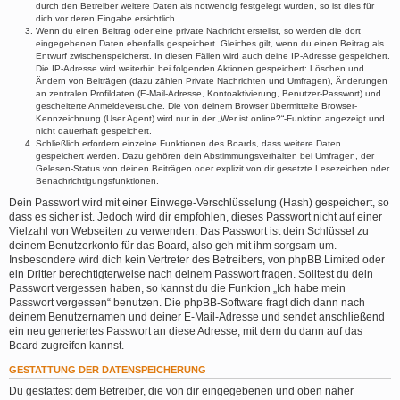
durch den Betreiber weitere Daten als notwendig festgelegt wurden, so ist dies für
dich vor deren Eingabe ersichtlich.
Wenn du einen Beitrag oder eine private Nachricht erstellst, so werden die dort
eingegebenen Daten ebenfalls gespeichert. Gleiches gilt, wenn du einen Beitrag als
Entwurf zwischenspeicherst. In diesen Fällen wird auch deine IP-Adresse gespeichert.
Die IP-Adresse wird weiterhin bei folgenden Aktionen gespeichert: Löschen und
Ändern von Beiträgen (dazu zählen Private Nachrichten und Umfragen), Änderungen
an zentralen Profildaten (E-Mail-Adresse, Kontoaktivierung, Benutzer-Passwort) und
gescheiterte Anmeldeversuche. Die von deinem Browser übermittelte Browser-
Kennzeichnung (User Agent) wird nur in der „Wer ist online?“-Funktion angezeigt und
nicht dauerhaft gespeichert.
Schließlich erfordern einzelne Funktionen des Boards, dass weitere Daten
gespeichert werden. Dazu gehören dein Abstimmungsverhalten bei Umfragen, der
Gelesen-Status von deinen Beiträgen oder explizit von dir gesetzte Lesezeichen oder
Benachrichtigungsfunktionen.
Dein Passwort wird mit einer Einwege-Verschlüsselung (Hash) gespeichert, so
dass es sicher ist. Jedoch wird dir empfohlen, dieses Passwort nicht auf einer
Vielzahl von Webseiten zu verwenden. Das Passwort ist dein Schlüssel zu
deinem Benutzerkonto für das Board, also geh mit ihm sorgsam um.
Insbesondere wird dich kein Vertreter des Betreibers, von phpBB Limited oder
ein Dritter berechtigterweise nach deinem Passwort fragen. Solltest du dein
Passwort vergessen haben, so kannst du die Funktion „Ich habe mein
Passwort vergessen“ benutzen. Die phpBB-Software fragt dich dann nach
deinem Benutzernamen und deiner E-Mail-Adresse und sendet anschließend
ein neu generiertes Passwort an diese Adresse, mit dem du dann auf das
Board zugreifen kannst.
GESTATTUNG DER DATENSPEICHERUNG
Du gestattest dem Betreiber, die von dir eingegebenen und oben näher