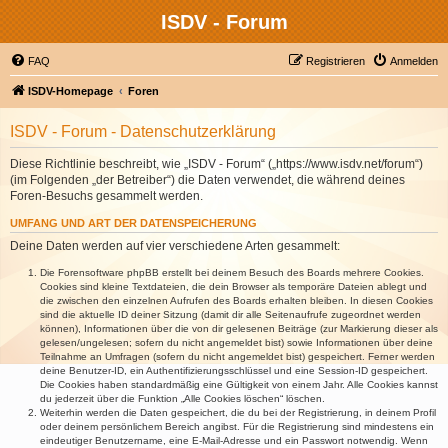
ISDV - Forum
FAQ
Registrieren
Anmelden
ISDV-Homepage
Foren
ISDV - Forum - Datenschutzerklärung
Diese Richtlinie beschreibt, wie „ISDV - Forum“ („https://www.isdv.net/forum“)
(im Folgenden „der Betreiber“) die Daten verwendet, die während deines
Foren-Besuchs gesammelt werden.
UMFANG UND ART DER DATENSPEICHERUNG
Deine Daten werden auf vier verschiedene Arten gesammelt:
Die Forensoftware phpBB erstellt bei deinem Besuch des Boards mehrere Cookies.
Cookies sind kleine Textdateien, die dein Browser als temporäre Dateien ablegt und
die zwischen den einzelnen Aufrufen des Boards erhalten bleiben. In diesen Cookies
sind die aktuelle ID deiner Sitzung (damit dir alle Seitenaufrufe zugeordnet werden
können), Informationen über die von dir gelesenen Beiträge (zur Markierung dieser als
gelesen/ungelesen; sofern du nicht angemeldet bist) sowie Informationen über deine
Teilnahme an Umfragen (sofern du nicht angemeldet bist) gespeichert. Ferner werden
deine Benutzer-ID, ein Authentifizierungsschlüssel und eine Session-ID gespeichert.
Die Cookies haben standardmäßig eine Gültigkeit von einem Jahr. Alle Cookies kannst
du jederzeit über die Funktion „Alle Cookies löschen“ löschen.
Weiterhin werden die Daten gespeichert, die du bei der Registrierung, in deinem Profil
oder deinem persönlichem Bereich angibst. Für die Registrierung sind mindestens ein
eindeutiger Benutzername, eine E-Mail-Adresse und ein Passwort notwendig. Wenn