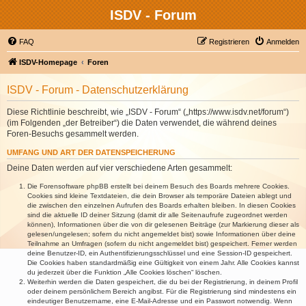
ISDV - Forum
FAQ
Registrieren
Anmelden
ISDV-Homepage
Foren
ISDV - Forum - Datenschutzerklärung
Diese Richtlinie beschreibt, wie „ISDV - Forum“ („https://www.isdv.net/forum“)
(im Folgenden „der Betreiber“) die Daten verwendet, die während deines
Foren-Besuchs gesammelt werden.
UMFANG UND ART DER DATENSPEICHERUNG
Deine Daten werden auf vier verschiedene Arten gesammelt:
Die Forensoftware phpBB erstellt bei deinem Besuch des Boards mehrere Cookies.
Cookies sind kleine Textdateien, die dein Browser als temporäre Dateien ablegt und
die zwischen den einzelnen Aufrufen des Boards erhalten bleiben. In diesen Cookies
sind die aktuelle ID deiner Sitzung (damit dir alle Seitenaufrufe zugeordnet werden
können), Informationen über die von dir gelesenen Beiträge (zur Markierung dieser als
gelesen/ungelesen; sofern du nicht angemeldet bist) sowie Informationen über deine
Teilnahme an Umfragen (sofern du nicht angemeldet bist) gespeichert. Ferner werden
deine Benutzer-ID, ein Authentifizierungsschlüssel und eine Session-ID gespeichert.
Die Cookies haben standardmäßig eine Gültigkeit von einem Jahr. Alle Cookies kannst
du jederzeit über die Funktion „Alle Cookies löschen“ löschen.
Weiterhin werden die Daten gespeichert, die du bei der Registrierung, in deinem Profil
oder deinem persönlichem Bereich angibst. Für die Registrierung sind mindestens ein
eindeutiger Benutzername, eine E-Mail-Adresse und ein Passwort notwendig. Wenn