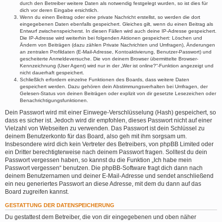
durch den Betreiber weitere Daten als notwendig festgelegt wurden, so ist dies für
dich vor deren Eingabe ersichtlich.
Wenn du einen Beitrag oder eine private Nachricht erstellst, so werden die dort
eingegebenen Daten ebenfalls gespeichert. Gleiches gilt, wenn du einen Beitrag als
Entwurf zwischenspeicherst. In diesen Fällen wird auch deine IP-Adresse gespeichert.
Die IP-Adresse wird weiterhin bei folgenden Aktionen gespeichert: Löschen und
Ändern von Beiträgen (dazu zählen Private Nachrichten und Umfragen), Änderungen
an zentralen Profildaten (E-Mail-Adresse, Kontoaktivierung, Benutzer-Passwort) und
gescheiterte Anmeldeversuche. Die von deinem Browser übermittelte Browser-
Kennzeichnung (User Agent) wird nur in der „Wer ist online?“-Funktion angezeigt und
nicht dauerhaft gespeichert.
Schließlich erfordern einzelne Funktionen des Boards, dass weitere Daten
gespeichert werden. Dazu gehören dein Abstimmungsverhalten bei Umfragen, der
Gelesen-Status von deinen Beiträgen oder explizit von dir gesetzte Lesezeichen oder
Benachrichtigungsfunktionen.
Dein Passwort wird mit einer Einwege-Verschlüsselung (Hash) gespeichert, so
dass es sicher ist. Jedoch wird dir empfohlen, dieses Passwort nicht auf einer
Vielzahl von Webseiten zu verwenden. Das Passwort ist dein Schlüssel zu
deinem Benutzerkonto für das Board, also geh mit ihm sorgsam um.
Insbesondere wird dich kein Vertreter des Betreibers, von phpBB Limited oder
ein Dritter berechtigterweise nach deinem Passwort fragen. Solltest du dein
Passwort vergessen haben, so kannst du die Funktion „Ich habe mein
Passwort vergessen“ benutzen. Die phpBB-Software fragt dich dann nach
deinem Benutzernamen und deiner E-Mail-Adresse und sendet anschließend
ein neu generiertes Passwort an diese Adresse, mit dem du dann auf das
Board zugreifen kannst.
GESTATTUNG DER DATENSPEICHERUNG
Du gestattest dem Betreiber, die von dir eingegebenen und oben näher