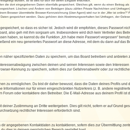
stgelegt wurden, so ist dies für dich vor deren Eingabe ersichtlich.
rden die dort eingegebenen Daten ebenfalls gespeichert. Gleiches gilt, wenn du einen Beitrag als
 gespeichert: Löschen und Ändern von Beiträgen (dazu zählen Private Nachrichten und Umfragen)
em Browser übermittelte Browser-Kennzeichnung (User Agent) wird nur in der „Wer ist online?“-F
re Daten gespeichert werden. Dazu gehören dein Abstimmungsverhalten bei Umfragen, der Gelesen
espeichert, so dass es sicher ist. Jedoch wird dir empfohlen, dieses Passwort ni
ard, also geh mit ihm sorgsam um. Insbesondere wird dich kein Vertreter des Betre
essen haben, so kannst du die Funktion „Ich habe mein Passwort vergessen“ benut
ßend ein neu generiertes Passwort an diese Adresse, mit dem du dann auf das Bo
en näher spezifizierten Daten zu speichern, um das Board betreiben und anbieten 
 Interessenabwägung zwischen deinen und seinen Interessen sowie den Interessen D
rowser-Kennung zu speichern, sofern dies zur Gefahrenabwehr oder zur rechtlichen
 zu ermöglichen. Du bist dir daher bewusst, dass die Daten deines Profils und die 
e Informationen nur für einen eingeschränkten Nutzerkreis (z. B. andere registriert
Forum oder kontaktiere den Betreiber. Die E-Mail-Adresse aus deinem Profil ist d
 deiner Zustimmung an Dritte weitergeben. Dies gilt nicht, sofern er auf Grund ge
urchsetzung rechtlicher Interessen erforderlich sind.
 dir angegebenen Kontaktdaten zu kontaktieren, sofern dies zur Übermittlung zentra
 du dies in deinem persönlichen Bereich gestattet hast.