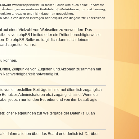
 Entwurf zwischenspeicherst. In diesen Fällen wird auch deine IP-Adresse
, Änderungen an zentralen Profildaten (E-Mail-Adresse, Kontoaktivierung,
unktion angezeigt und nicht dauerhaft gespeichert.
-Status von deinen Beiträgen oder explizit von dir gesetzte Lesezeichen
cht auf einer Vielzahl von Webseiten zu verwenden. Das
ibers, von phpBB Limited oder ein Dritter berechtigterweise
zen. Die phpBB-Software fragt dich dann nach deinem
ard zugreifen kannst.
zu können.
ritter, Zeitpunkte von Zugriffen und Aktionen zusammen mit
 Nachverfolgbarkeit notwendig ist.
von dir erstellten Beiträge im Internet öffentlich zugänglich
e Benutzer, Administratoren etc.) zugänglich sind. Wenn du
abei jedoch nur für den Betreiber und von ihm beauftragte
setzlicher Regelungen zur Weitergabe der Daten (z. B. an
ler Informationen über das Board erforderlich ist. Darüber