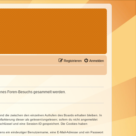
Registrieren
Anmelden
d deines Foren-Besuchs gesammelt werden.
und die zwischen den einzelnen Aufrufen des Boards erhalten bleiben. In
r Markierung dieser als gelesen/ungelesen; sofern du nicht angemeldet
sschlüssel und eine Session-ID gespeichert. Die Cookies haben
estens ein eindeutiger Benutzername, eine E-Mail-Adresse und ein Passwort