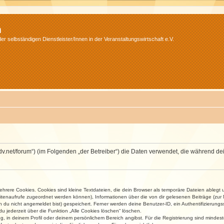
m
r selbständigen Dienstleister/Innen in der Veranstaltungswirtschaft e.V.
.isdv.net/forum“) (im Folgenden „der Betreiber“) die Daten verwendet, die währen
rere Cookies. Cookies sind kleine Textdateien, die dein Browser als temporäre Dateien ablegt 
 Seitenaufrufe zugeordnet werden können), Informationen über die von dir gelesenen Beiträge (zu
n du nicht angemeldet bist) gespeichert. Ferner werden deine Benutzer-ID, ein Authentifizierung
u jederzeit über die Funktion „Alle Cookies löschen“ löschen.
ng, in deinem Profil oder deinem persönlichem Bereich angibst. Für die Registrierung sind mind