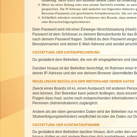
notwendig. Wenn durch den Betreiber weitere Daten als notwendig fe
Wenn du einen Beitrag oder eine private Nachricht erstellst, so we
gespeichert. Die IP-Adresse wird weiterhin bei folgenden Aktionen
Benutzer-Passwort) und gescheiterte Anmeldeversuche. Die von dein
Schließlich erfordern einzelne Funktionen des Boards, dass weite
oder Benachrichtigungsfunktionen.
Dein Passwort wird mit einer Einwege-Verschlüsselung (Hash) g
Passwort ist dein Schlüssel zu deinem Benutzerkonto für das Bo
nach deinem Passwort fragen. Solltest du dein Passwort verg
Benutzernamen und deiner E-Mail-Adresse und sendet anschlie
GESTATTUNG DER DATENSPEICHERUNG
Du gestattest dem Betreiber, die von dir eingegebenen und ob
Darüber hinaus ist der Betreiber berechtigt, im Rahmen einer
deiner IP-Adresse und der von deinem Browser übermittelter B
REGELUNGEN BEZÜGLICH DER WEITERGABE DEINER DATEN
Zweck eines Boards ist es, einen Austausch mit anderen Personen
sein können. Der Betreiber kann jedoch festlegen, dass einzeln
Fragen dazu hast, suche nach entsprechenden Informationen im 
Personen (Administratoren) zugänglich.
Andere als die oben genannten Daten wird der Betreiber nur mit
Strafverfolgungsbehörden) verpflichtet ist oder die Daten zur D
GESTATTUNG DER KONTAKTAUFNAHME
Du gestattest dem Betreiber darüber hinaus, dich unter den von
hinaus dürfen er und andere Benutzer dich kontaktieren, sofern