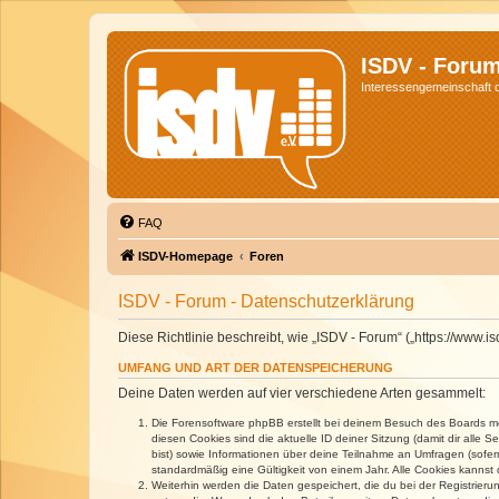
ISDV - Foru
Interessengemeinschaft de
FAQ
ISDV-Homepage
Foren
ISDV - Forum - Datenschutzerklärung
Diese Richtlinie beschreibt, wie „ISDV - Forum“ („https://www
UMFANG UND ART DER DATENSPEICHERUNG
Deine Daten werden auf vier verschiedene Arten gesammelt:
Die Forensoftware phpBB erstellt bei deinem Besuch des Boards meh
diesen Cookies sind die aktuelle ID deiner Sitzung (damit dir alle
bist) sowie Informationen über deine Teilnahme an Umfragen (sofer
standardmäßig eine Gültigkeit von einem Jahr. Alle Cookies kannst d
Weiterhin werden die Daten gespeichert, die du bei der Registrieru