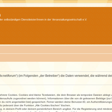
m
r selbständigen Dienstleister/Innen in der Veranstaltungswirtschaft e.V.
.isdv.net/forum“) (im Folgenden „der Betreiber“) die Daten verwendet, die währen
rere Cookies. Cookies sind kleine Textdateien, die dein Browser als temporäre Dateien ablegt 
 Seitenaufrufe zugeordnet werden können), Informationen über die von dir gelesenen Beiträge (zu
n du nicht angemeldet bist) gespeichert. Ferner werden deine Benutzer-ID, ein Authentifizierung
u jederzeit über die Funktion „Alle Cookies löschen“ löschen.
ng, in deinem Profil oder deinem persönlichem Bereich angibst. Für die Registrierung sind mind