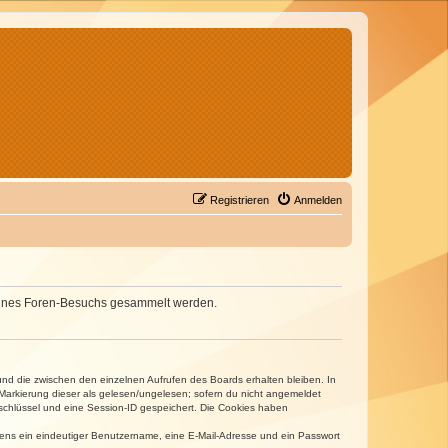
Registrieren
Anmelden
d deines Foren-Besuchs gesammelt werden.
und die zwischen den einzelnen Aufrufen des Boards erhalten bleiben. In
r Markierung dieser als gelesen/ungelesen; sofern du nicht angemeldet
sschlüssel und eine Session-ID gespeichert. Die Cookies haben
estens ein eindeutiger Benutzername, eine E-Mail-Adresse und ein Passwort