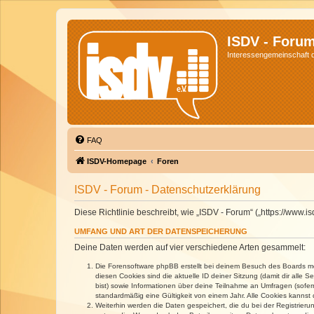
ISDV - Foru
Interessengemeinschaft de
FAQ
ISDV-Homepage
Foren
ISDV - Forum - Datenschutzerklärung
Diese Richtlinie beschreibt, wie „ISDV - Forum“ („https://www
UMFANG UND ART DER DATENSPEICHERUNG
Deine Daten werden auf vier verschiedene Arten gesammelt:
Die Forensoftware phpBB erstellt bei deinem Besuch des Boards meh
diesen Cookies sind die aktuelle ID deiner Sitzung (damit dir alle
bist) sowie Informationen über deine Teilnahme an Umfragen (sofer
standardmäßig eine Gültigkeit von einem Jahr. Alle Cookies kannst d
Weiterhin werden die Daten gespeichert, die du bei der Registrieru