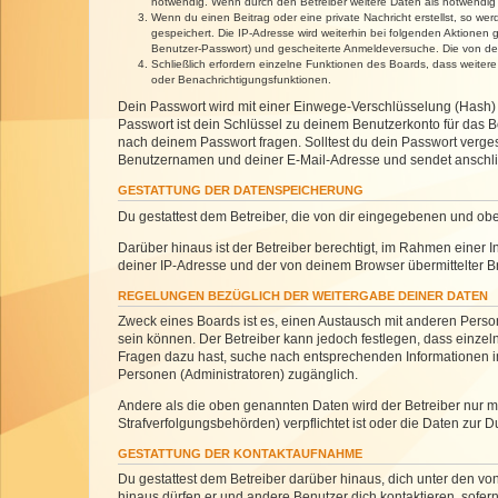
notwendig. Wenn durch den Betreiber weitere Daten als notwendig fe
Wenn du einen Beitrag oder eine private Nachricht erstellst, so we
gespeichert. Die IP-Adresse wird weiterhin bei folgenden Aktionen
Benutzer-Passwort) und gescheiterte Anmeldeversuche. Die von dein
Schließlich erfordern einzelne Funktionen des Boards, dass weite
oder Benachrichtigungsfunktionen.
Dein Passwort wird mit einer Einwege-Verschlüsselung (Hash) g
Passwort ist dein Schlüssel zu deinem Benutzerkonto für das Bo
nach deinem Passwort fragen. Solltest du dein Passwort verg
Benutzernamen und deiner E-Mail-Adresse und sendet anschlie
GESTATTUNG DER DATENSPEICHERUNG
Du gestattest dem Betreiber, die von dir eingegebenen und ob
Darüber hinaus ist der Betreiber berechtigt, im Rahmen einer
deiner IP-Adresse und der von deinem Browser übermittelter B
REGELUNGEN BEZÜGLICH DER WEITERGABE DEINER DATEN
Zweck eines Boards ist es, einen Austausch mit anderen Personen
sein können. Der Betreiber kann jedoch festlegen, dass einzeln
Fragen dazu hast, suche nach entsprechenden Informationen im 
Personen (Administratoren) zugänglich.
Andere als die oben genannten Daten wird der Betreiber nur mit
Strafverfolgungsbehörden) verpflichtet ist oder die Daten zur D
GESTATTUNG DER KONTAKTAUFNAHME
Du gestattest dem Betreiber darüber hinaus, dich unter den von
hinaus dürfen er und andere Benutzer dich kontaktieren, sofern