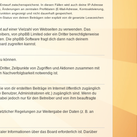
 Entwurf zwischenspeicherst. In diesen Fällen wird auch deine IP-Adresse
, Änderungen an zentralen Profildaten (E-Mail-Adresse, Kontoaktivierung,
unktion angezeigt und nicht dauerhaft gespeichert.
-Status von deinen Beiträgen oder explizit von dir gesetzte Lesezeichen
cht auf einer Vielzahl von Webseiten zu verwenden. Das
ibers, von phpBB Limited oder ein Dritter berechtigterweise
zen. Die phpBB-Software fragt dich dann nach deinem
ard zugreifen kannst.
zu können.
ritter, Zeitpunkte von Zugriffen und Aktionen zusammen mit
 Nachverfolgbarkeit notwendig ist.
von dir erstellten Beiträge im Internet öffentlich zugänglich
e Benutzer, Administratoren etc.) zugänglich sind. Wenn du
abei jedoch nur für den Betreiber und von ihm beauftragte
setzlicher Regelungen zur Weitergabe der Daten (z. B. an
ler Informationen über das Board erforderlich ist. Darüber