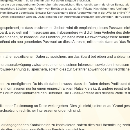
stgelegt wurden, so ist dies für dich vor deren Eingabe ersichtlich.
rden die dort eingegebenen Daten ebenfalls gespeichert. Gleiches gilt, wenn du einen Beitrag als
 gespeichert: Löschen und Ändern von Beiträgen (dazu zählen Private Nachrichten und Umfragen)
em Browser übermittelte Browser-Kennzeichnung (User Agent) wird nur in der „Wer ist online?“-F
re Daten gespeichert werden. Dazu gehören dein Abstimmungsverhalten bei Umfragen, der Gelesen
espeichert, so dass es sicher ist. Jedoch wird dir empfohlen, dieses Passwort ni
ard, also geh mit ihm sorgsam um. Insbesondere wird dich kein Vertreter des Betre
essen haben, so kannst du die Funktion „Ich habe mein Passwort vergessen“ benut
ßend ein neu generiertes Passwort an diese Adresse, mit dem du dann auf das Bo
en näher spezifizierten Daten zu speichern, um das Board betreiben und anbieten 
 Interessenabwägung zwischen deinen und seinen Interessen sowie den Interessen D
rowser-Kennung zu speichern, sofern dies zur Gefahrenabwehr oder zur rechtlichen
 zu ermöglichen. Du bist dir daher bewusst, dass die Daten deines Profils und die 
e Informationen nur für einen eingeschränkten Nutzerkreis (z. B. andere registriert
Forum oder kontaktiere den Betreiber. Die E-Mail-Adresse aus deinem Profil ist d
 deiner Zustimmung an Dritte weitergeben. Dies gilt nicht, sofern er auf Grund ge
urchsetzung rechtlicher Interessen erforderlich sind.
 dir angegebenen Kontaktdaten zu kontaktieren, sofern dies zur Übermittlung zentra
 du dies in deinem persönlichen Bereich gestattet hast.