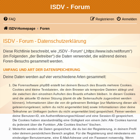
ISDV - Forum
FAQ
Registrieren
Anmelden
ISDV-Homepage
Foren
ISDV - Forum - Datenschutzerklärung
Diese Richtlinie beschreibt, wie „ISDV - Forum“ („https://www.isdv.net/forum“)
(im Folgenden „der Betreiber“) die Daten verwendet, die während deines
Foren-Besuchs gesammelt werden.
UMFANG UND ART DER DATENSPEICHERUNG
Deine Daten werden auf vier verschiedene Arten gesammelt:
Die Forensoftware phpBB erstellt bei deinem Besuch des Boards mehrere Cookies.
Cookies sind kleine Textdateien, die dein Browser als temporäre Dateien ablegt und
die zwischen den einzelnen Aufrufen des Boards erhalten bleiben. In diesen Cookies
sind die aktuelle ID deiner Sitzung (damit dir alle Seitenaufrufe zugeordnet werden
können), Informationen über die von dir gelesenen Beiträge (zur Markierung dieser als
gelesen/ungelesen; sofern du nicht angemeldet bist) sowie Informationen über deine
Teilnahme an Umfragen (sofern du nicht angemeldet bist) gespeichert. Ferner werden
deine Benutzer-ID, ein Authentifizierungsschlüssel und eine Session-ID gespeichert.
Die Cookies haben standardmäßig eine Gültigkeit von einem Jahr. Alle Cookies kannst
du jederzeit über die Funktion „Alle Cookies löschen“ löschen.
Weiterhin werden die Daten gespeichert, die du bei der Registrierung, in deinem Profil
oder deinem persönlichem Bereich angibst. Für die Registrierung sind mindestens ein
eindeutiger Benutzername, eine E-Mail-Adresse und ein Passwort notwendig. Wenn