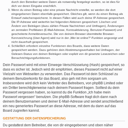
durch den Betreiber weitere Daten als notwendig festgelegt wurden, so ist dies für
dich vor deren Eingabe ersichtlich.
Wenn du einen Beitrag oder eine private Nachricht erstellst, so werden die dort
eingegebenen Daten ebenfalls gespeichert. Gleiches gilt, wenn du einen Beitrag als
Entwurf zwischenspeicherst. In diesen Fällen wird auch deine IP-Adresse gespeichert.
Die IP-Adresse wird weiterhin bei folgenden Aktionen gespeichert: Löschen und
Ändern von Beiträgen (dazu zählen Private Nachrichten und Umfragen), Änderungen
an zentralen Profildaten (E-Mail-Adresse, Kontoaktivierung, Benutzer-Passwort) und
gescheiterte Anmeldeversuche. Die von deinem Browser übermittelte Browser-
Kennzeichnung (User Agent) wird nur in der „Wer ist online?“-Funktion angezeigt und
nicht dauerhaft gespeichert.
Schließlich erfordern einzelne Funktionen des Boards, dass weitere Daten
gespeichert werden. Dazu gehören dein Abstimmungsverhalten bei Umfragen, der
Gelesen-Status von deinen Beiträgen oder explizit von dir gesetzte Lesezeichen oder
Benachrichtigungsfunktionen.
Dein Passwort wird mit einer Einwege-Verschlüsselung (Hash) gespeichert, so
dass es sicher ist. Jedoch wird dir empfohlen, dieses Passwort nicht auf einer
Vielzahl von Webseiten zu verwenden. Das Passwort ist dein Schlüssel zu
deinem Benutzerkonto für das Board, also geh mit ihm sorgsam um.
Insbesondere wird dich kein Vertreter des Betreibers, von phpBB Limited oder
ein Dritter berechtigterweise nach deinem Passwort fragen. Solltest du dein
Passwort vergessen haben, so kannst du die Funktion „Ich habe mein
Passwort vergessen“ benutzen. Die phpBB-Software fragt dich dann nach
deinem Benutzernamen und deiner E-Mail-Adresse und sendet anschließend
ein neu generiertes Passwort an diese Adresse, mit dem du dann auf das
Board zugreifen kannst.
GESTATTUNG DER DATENSPEICHERUNG
Du gestattest dem Betreiber, die von dir eingegebenen und oben näher