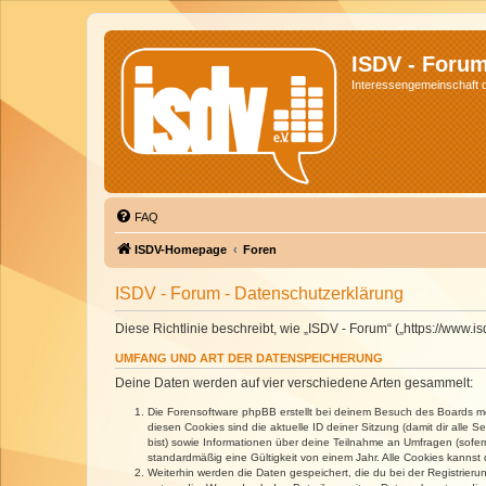
ISDV - Foru
Interessengemeinschaft de
FAQ
ISDV-Homepage
Foren
ISDV - Forum - Datenschutzerklärung
Diese Richtlinie beschreibt, wie „ISDV - Forum“ („https://www
UMFANG UND ART DER DATENSPEICHERUNG
Deine Daten werden auf vier verschiedene Arten gesammelt:
Die Forensoftware phpBB erstellt bei deinem Besuch des Boards meh
diesen Cookies sind die aktuelle ID deiner Sitzung (damit dir alle
bist) sowie Informationen über deine Teilnahme an Umfragen (sofer
standardmäßig eine Gültigkeit von einem Jahr. Alle Cookies kannst d
Weiterhin werden die Daten gespeichert, die du bei der Registrieru