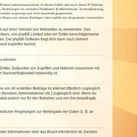
 Entwurf zwischenspeicherst. In diesen Fällen wird auch deine IP-Adresse
, Änderungen an zentralen Profildaten (E-Mail-Adresse, Kontoaktivierung,
unktion angezeigt und nicht dauerhaft gespeichert.
-Status von deinen Beiträgen oder explizit von dir gesetzte Lesezeichen
cht auf einer Vielzahl von Webseiten zu verwenden. Das
ibers, von phpBB Limited oder ein Dritter berechtigterweise
zen. Die phpBB-Software fragt dich dann nach deinem
ard zugreifen kannst.
zu können.
ritter, Zeitpunkte von Zugriffen und Aktionen zusammen mit
 Nachverfolgbarkeit notwendig ist.
von dir erstellten Beiträge im Internet öffentlich zugänglich
e Benutzer, Administratoren etc.) zugänglich sind. Wenn du
abei jedoch nur für den Betreiber und von ihm beauftragte
setzlicher Regelungen zur Weitergabe der Daten (z. B. an
ler Informationen über das Board erforderlich ist. Darüber