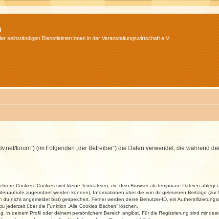
m
r selbständigen Dienstleister/Innen in der Veranstaltungswirtschaft e.V.
.isdv.net/forum“) (im Folgenden „der Betreiber“) die Daten verwendet, die währen
rere Cookies. Cookies sind kleine Textdateien, die dein Browser als temporäre Dateien ablegt 
 Seitenaufrufe zugeordnet werden können), Informationen über die von dir gelesenen Beiträge (zu
n du nicht angemeldet bist) gespeichert. Ferner werden deine Benutzer-ID, ein Authentifizierung
u jederzeit über die Funktion „Alle Cookies löschen“ löschen.
ng, in deinem Profil oder deinem persönlichem Bereich angibst. Für die Registrierung sind mind