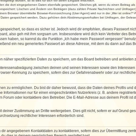
stgelegt wurden, so ist dies für dich vor deren Eingabe ersichtlich.
rden die dort eingegebenen Daten ebenfalls gespeichert. Gleiches gilt, wenn du einen Beitrag als
 gespeichert: Löschen und Ändern von Beiträgen (dazu zählen Private Nachrichten und Umfragen)
em Browser übermittelte Browser-Kennzeichnung (User Agent) wird nur in der „Wer ist online?“-F
re Daten gespeichert werden. Dazu gehören dein Abstimmungsverhalten bei Umfragen, der Gelesen
espeichert, so dass es sicher ist. Jedoch wird dir empfohlen, dieses Passwort ni
ard, also geh mit ihm sorgsam um. Insbesondere wird dich kein Vertreter des Betre
essen haben, so kannst du die Funktion „Ich habe mein Passwort vergessen“ benut
ßend ein neu generiertes Passwort an diese Adresse, mit dem du dann auf das Bo
en näher spezifizierten Daten zu speichern, um das Board betreiben und anbieten 
 Interessenabwägung zwischen deinen und seinen Interessen sowie den Interessen D
rowser-Kennung zu speichern, sofern dies zur Gefahrenabwehr oder zur rechtlichen
 zu ermöglichen. Du bist dir daher bewusst, dass die Daten deines Profils und die 
e Informationen nur für einen eingeschränkten Nutzerkreis (z. B. andere registriert
Forum oder kontaktiere den Betreiber. Die E-Mail-Adresse aus deinem Profil ist d
 deiner Zustimmung an Dritte weitergeben. Dies gilt nicht, sofern er auf Grund ge
urchsetzung rechtlicher Interessen erforderlich sind.
 dir angegebenen Kontaktdaten zu kontaktieren, sofern dies zur Übermittlung zentra
 du dies in deinem persönlichen Bereich gestattet hast.