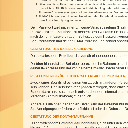
notwendig. Wenn durch den Betreiber weitere Daten als notwendig fe
Wenn du einen Beitrag oder eine private Nachricht erstellst, so we
gespeichert. Die IP-Adresse wird weiterhin bei folgenden Aktionen
Benutzer-Passwort) und gescheiterte Anmeldeversuche. Die von dein
Schließlich erfordern einzelne Funktionen des Boards, dass weite
oder Benachrichtigungsfunktionen.
Dein Passwort wird mit einer Einwege-Verschlüsselung (Hash) g
Passwort ist dein Schlüssel zu deinem Benutzerkonto für das Bo
nach deinem Passwort fragen. Solltest du dein Passwort verg
Benutzernamen und deiner E-Mail-Adresse und sendet anschlie
GESTATTUNG DER DATENSPEICHERUNG
Du gestattest dem Betreiber, die von dir eingegebenen und ob
Darüber hinaus ist der Betreiber berechtigt, im Rahmen einer
deiner IP-Adresse und der von deinem Browser übermittelter B
REGELUNGEN BEZÜGLICH DER WEITERGABE DEINER DATEN
Zweck eines Boards ist es, einen Austausch mit anderen Personen
sein können. Der Betreiber kann jedoch festlegen, dass einzeln
Fragen dazu hast, suche nach entsprechenden Informationen im 
Personen (Administratoren) zugänglich.
Andere als die oben genannten Daten wird der Betreiber nur mit
Strafverfolgungsbehörden) verpflichtet ist oder die Daten zur D
GESTATTUNG DER KONTAKTAUFNAHME
Du gestattest dem Betreiber darüber hinaus, dich unter den von
hinaus dürfen er und andere Benutzer dich kontaktieren, sofern