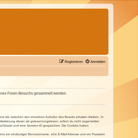
Registrieren
Anmelden
d deines Foren-Besuchs gesammelt werden.
und die zwischen den einzelnen Aufrufen des Boards erhalten bleiben. In
r Markierung dieser als gelesen/ungelesen; sofern du nicht angemeldet
sschlüssel und eine Session-ID gespeichert. Die Cookies haben
estens ein eindeutiger Benutzername, eine E-Mail-Adresse und ein Passwort