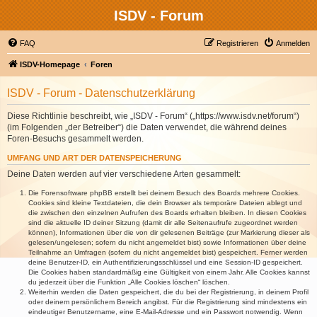
ISDV - Forum
FAQ
Registrieren
Anmelden
ISDV-Homepage
Foren
ISDV - Forum - Datenschutzerklärung
Diese Richtlinie beschreibt, wie „ISDV - Forum“ („https://www.isdv.net/forum“)
(im Folgenden „der Betreiber“) die Daten verwendet, die während deines
Foren-Besuchs gesammelt werden.
UMFANG UND ART DER DATENSPEICHERUNG
Deine Daten werden auf vier verschiedene Arten gesammelt:
Die Forensoftware phpBB erstellt bei deinem Besuch des Boards mehrere Cookies.
Cookies sind kleine Textdateien, die dein Browser als temporäre Dateien ablegt und
die zwischen den einzelnen Aufrufen des Boards erhalten bleiben. In diesen Cookies
sind die aktuelle ID deiner Sitzung (damit dir alle Seitenaufrufe zugeordnet werden
können), Informationen über die von dir gelesenen Beiträge (zur Markierung dieser als
gelesen/ungelesen; sofern du nicht angemeldet bist) sowie Informationen über deine
Teilnahme an Umfragen (sofern du nicht angemeldet bist) gespeichert. Ferner werden
deine Benutzer-ID, ein Authentifizierungsschlüssel und eine Session-ID gespeichert.
Die Cookies haben standardmäßig eine Gültigkeit von einem Jahr. Alle Cookies kannst
du jederzeit über die Funktion „Alle Cookies löschen“ löschen.
Weiterhin werden die Daten gespeichert, die du bei der Registrierung, in deinem Profil
oder deinem persönlichem Bereich angibst. Für die Registrierung sind mindestens ein
eindeutiger Benutzername, eine E-Mail-Adresse und ein Passwort notwendig. Wenn