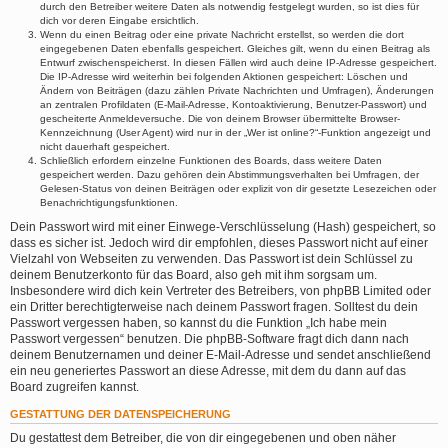
durch den Betreiber weitere Daten als notwendig festgelegt wurden, so ist dies für
dich vor deren Eingabe ersichtlich.
Wenn du einen Beitrag oder eine private Nachricht erstellst, so werden die dort
eingegebenen Daten ebenfalls gespeichert. Gleiches gilt, wenn du einen Beitrag als
Entwurf zwischenspeicherst. In diesen Fällen wird auch deine IP-Adresse gespeichert.
Die IP-Adresse wird weiterhin bei folgenden Aktionen gespeichert: Löschen und
Ändern von Beiträgen (dazu zählen Private Nachrichten und Umfragen), Änderungen
an zentralen Profildaten (E-Mail-Adresse, Kontoaktivierung, Benutzer-Passwort) und
gescheiterte Anmeldeversuche. Die von deinem Browser übermittelte Browser-
Kennzeichnung (User Agent) wird nur in der „Wer ist online?“-Funktion angezeigt und
nicht dauerhaft gespeichert.
Schließlich erfordern einzelne Funktionen des Boards, dass weitere Daten
gespeichert werden. Dazu gehören dein Abstimmungsverhalten bei Umfragen, der
Gelesen-Status von deinen Beiträgen oder explizit von dir gesetzte Lesezeichen oder
Benachrichtigungsfunktionen.
Dein Passwort wird mit einer Einwege-Verschlüsselung (Hash) gespeichert, so
dass es sicher ist. Jedoch wird dir empfohlen, dieses Passwort nicht auf einer
Vielzahl von Webseiten zu verwenden. Das Passwort ist dein Schlüssel zu
deinem Benutzerkonto für das Board, also geh mit ihm sorgsam um.
Insbesondere wird dich kein Vertreter des Betreibers, von phpBB Limited oder
ein Dritter berechtigterweise nach deinem Passwort fragen. Solltest du dein
Passwort vergessen haben, so kannst du die Funktion „Ich habe mein
Passwort vergessen“ benutzen. Die phpBB-Software fragt dich dann nach
deinem Benutzernamen und deiner E-Mail-Adresse und sendet anschließend
ein neu generiertes Passwort an diese Adresse, mit dem du dann auf das
Board zugreifen kannst.
GESTATTUNG DER DATENSPEICHERUNG
Du gestattest dem Betreiber, die von dir eingegebenen und oben näher