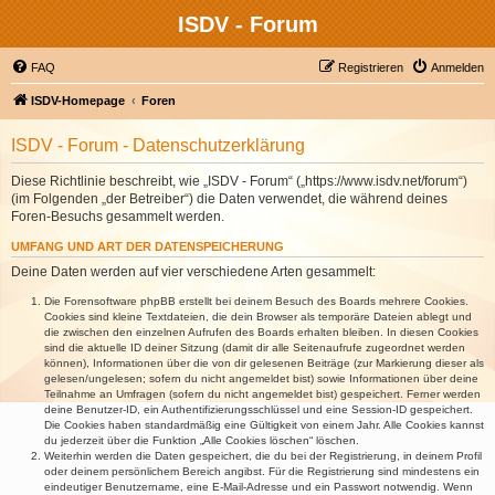
ISDV - Forum
FAQ
Registrieren
Anmelden
ISDV-Homepage
Foren
ISDV - Forum - Datenschutzerklärung
Diese Richtlinie beschreibt, wie „ISDV - Forum“ („https://www.isdv.net/forum“)
(im Folgenden „der Betreiber“) die Daten verwendet, die während deines
Foren-Besuchs gesammelt werden.
UMFANG UND ART DER DATENSPEICHERUNG
Deine Daten werden auf vier verschiedene Arten gesammelt:
Die Forensoftware phpBB erstellt bei deinem Besuch des Boards mehrere Cookies.
Cookies sind kleine Textdateien, die dein Browser als temporäre Dateien ablegt und
die zwischen den einzelnen Aufrufen des Boards erhalten bleiben. In diesen Cookies
sind die aktuelle ID deiner Sitzung (damit dir alle Seitenaufrufe zugeordnet werden
können), Informationen über die von dir gelesenen Beiträge (zur Markierung dieser als
gelesen/ungelesen; sofern du nicht angemeldet bist) sowie Informationen über deine
Teilnahme an Umfragen (sofern du nicht angemeldet bist) gespeichert. Ferner werden
deine Benutzer-ID, ein Authentifizierungsschlüssel und eine Session-ID gespeichert.
Die Cookies haben standardmäßig eine Gültigkeit von einem Jahr. Alle Cookies kannst
du jederzeit über die Funktion „Alle Cookies löschen“ löschen.
Weiterhin werden die Daten gespeichert, die du bei der Registrierung, in deinem Profil
oder deinem persönlichem Bereich angibst. Für die Registrierung sind mindestens ein
eindeutiger Benutzername, eine E-Mail-Adresse und ein Passwort notwendig. Wenn