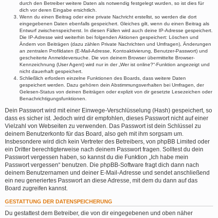
durch den Betreiber weitere Daten als notwendig festgelegt wurden, so ist dies für
dich vor deren Eingabe ersichtlich.
Wenn du einen Beitrag oder eine private Nachricht erstellst, so werden die dort
eingegebenen Daten ebenfalls gespeichert. Gleiches gilt, wenn du einen Beitrag als
Entwurf zwischenspeicherst. In diesen Fällen wird auch deine IP-Adresse gespeichert.
Die IP-Adresse wird weiterhin bei folgenden Aktionen gespeichert: Löschen und
Ändern von Beiträgen (dazu zählen Private Nachrichten und Umfragen), Änderungen
an zentralen Profildaten (E-Mail-Adresse, Kontoaktivierung, Benutzer-Passwort) und
gescheiterte Anmeldeversuche. Die von deinem Browser übermittelte Browser-
Kennzeichnung (User Agent) wird nur in der „Wer ist online?“-Funktion angezeigt und
nicht dauerhaft gespeichert.
Schließlich erfordern einzelne Funktionen des Boards, dass weitere Daten
gespeichert werden. Dazu gehören dein Abstimmungsverhalten bei Umfragen, der
Gelesen-Status von deinen Beiträgen oder explizit von dir gesetzte Lesezeichen oder
Benachrichtigungsfunktionen.
Dein Passwort wird mit einer Einwege-Verschlüsselung (Hash) gespeichert, so
dass es sicher ist. Jedoch wird dir empfohlen, dieses Passwort nicht auf einer
Vielzahl von Webseiten zu verwenden. Das Passwort ist dein Schlüssel zu
deinem Benutzerkonto für das Board, also geh mit ihm sorgsam um.
Insbesondere wird dich kein Vertreter des Betreibers, von phpBB Limited oder
ein Dritter berechtigterweise nach deinem Passwort fragen. Solltest du dein
Passwort vergessen haben, so kannst du die Funktion „Ich habe mein
Passwort vergessen“ benutzen. Die phpBB-Software fragt dich dann nach
deinem Benutzernamen und deiner E-Mail-Adresse und sendet anschließend
ein neu generiertes Passwort an diese Adresse, mit dem du dann auf das
Board zugreifen kannst.
GESTATTUNG DER DATENSPEICHERUNG
Du gestattest dem Betreiber, die von dir eingegebenen und oben näher