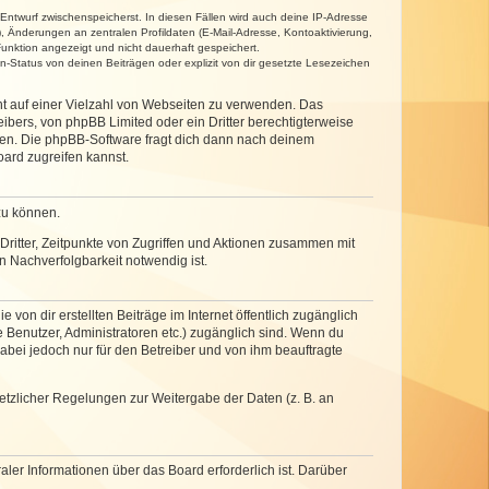
 Entwurf zwischenspeicherst. In diesen Fällen wird auch deine IP-Adresse
, Änderungen an zentralen Profildaten (E-Mail-Adresse, Kontoaktivierung,
unktion angezeigt und nicht dauerhaft gespeichert.
-Status von deinen Beiträgen oder explizit von dir gesetzte Lesezeichen
cht auf einer Vielzahl von Webseiten zu verwenden. Das
ibers, von phpBB Limited oder ein Dritter berechtigterweise
zen. Die phpBB-Software fragt dich dann nach deinem
ard zugreifen kannst.
zu können.
ritter, Zeitpunkte von Zugriffen und Aktionen zusammen mit
 Nachverfolgbarkeit notwendig ist.
von dir erstellten Beiträge im Internet öffentlich zugänglich
e Benutzer, Administratoren etc.) zugänglich sind. Wenn du
abei jedoch nur für den Betreiber und von ihm beauftragte
setzlicher Regelungen zur Weitergabe der Daten (z. B. an
ler Informationen über das Board erforderlich ist. Darüber