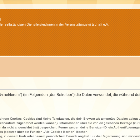
m
r selbständigen Dienstleister/Innen in der Veranstaltungswirtschaft e.V.
.isdv.net/forum“) (im Folgenden „der Betreiber“) die Daten verwendet, die währen
rere Cookies. Cookies sind kleine Textdateien, die dein Browser als temporäre Dateien ablegt 
 Seitenaufrufe zugeordnet werden können), Informationen über die von dir gelesenen Beiträge (zu
n du nicht angemeldet bist) gespeichert. Ferner werden deine Benutzer-ID, ein Authentifizierung
u jederzeit über die Funktion „Alle Cookies löschen“ löschen.
ng, in deinem Profil oder deinem persönlichem Bereich angibst. Für die Registrierung sind mind