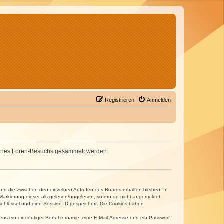
Registrieren
Anmelden
d deines Foren-Besuchs gesammelt werden.
und die zwischen den einzelnen Aufrufen des Boards erhalten bleiben. In
r Markierung dieser als gelesen/ungelesen; sofern du nicht angemeldet
sschlüssel und eine Session-ID gespeichert. Die Cookies haben
estens ein eindeutiger Benutzername, eine E-Mail-Adresse und ein Passwort