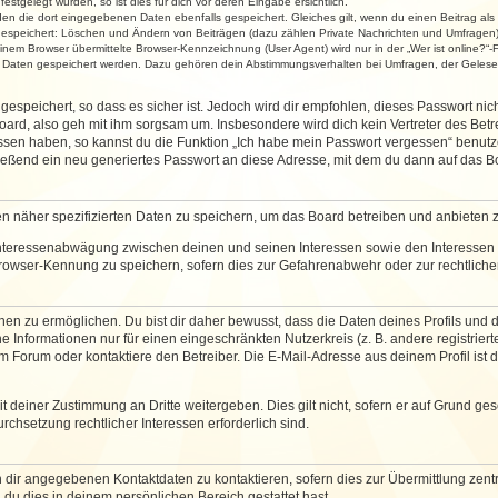
stgelegt wurden, so ist dies für dich vor deren Eingabe ersichtlich.
rden die dort eingegebenen Daten ebenfalls gespeichert. Gleiches gilt, wenn du einen Beitrag als
 gespeichert: Löschen und Ändern von Beiträgen (dazu zählen Private Nachrichten und Umfragen)
em Browser übermittelte Browser-Kennzeichnung (User Agent) wird nur in der „Wer ist online?“-F
re Daten gespeichert werden. Dazu gehören dein Abstimmungsverhalten bei Umfragen, der Gelesen
espeichert, so dass es sicher ist. Jedoch wird dir empfohlen, dieses Passwort ni
ard, also geh mit ihm sorgsam um. Insbesondere wird dich kein Vertreter des Betre
essen haben, so kannst du die Funktion „Ich habe mein Passwort vergessen“ benut
ßend ein neu generiertes Passwort an diese Adresse, mit dem du dann auf das Bo
en näher spezifizierten Daten zu speichern, um das Board betreiben und anbieten 
 Interessenabwägung zwischen deinen und seinen Interessen sowie den Interessen D
rowser-Kennung zu speichern, sofern dies zur Gefahrenabwehr oder zur rechtlichen
 zu ermöglichen. Du bist dir daher bewusst, dass die Daten deines Profils und die 
e Informationen nur für einen eingeschränkten Nutzerkreis (z. B. andere registriert
Forum oder kontaktiere den Betreiber. Die E-Mail-Adresse aus deinem Profil ist d
 deiner Zustimmung an Dritte weitergeben. Dies gilt nicht, sofern er auf Grund ge
urchsetzung rechtlicher Interessen erforderlich sind.
 dir angegebenen Kontaktdaten zu kontaktieren, sofern dies zur Übermittlung zentra
 du dies in deinem persönlichen Bereich gestattet hast.