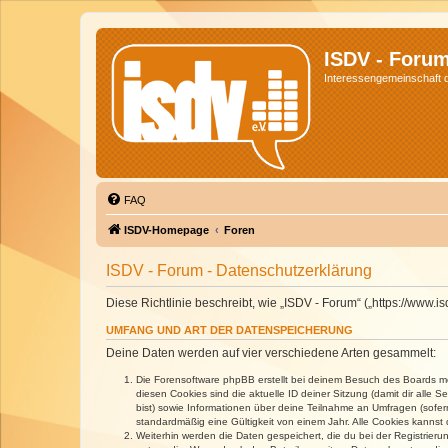
ISDV - Foru
Interessengemeinschaft de
FAQ
ISDV-Homepage
Foren
ISDV - Forum - Datenschutzerklärung
Diese Richtlinie beschreibt, wie „ISDV - Forum“ („https://www
UMFANG UND ART DER DATENSPEICHERUNG
Deine Daten werden auf vier verschiedene Arten gesammelt:
Die Forensoftware phpBB erstellt bei deinem Besuch des Boards meh
diesen Cookies sind die aktuelle ID deiner Sitzung (damit dir alle
bist) sowie Informationen über deine Teilnahme an Umfragen (sofer
standardmäßig eine Gültigkeit von einem Jahr. Alle Cookies kannst d
Weiterhin werden die Daten gespeichert, die du bei der Registrieru