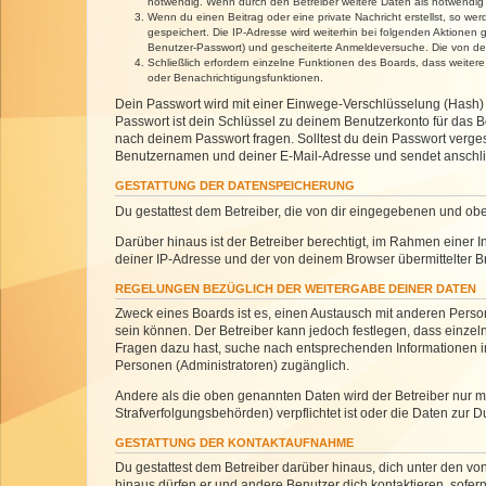
notwendig. Wenn durch den Betreiber weitere Daten als notwendig fe
Wenn du einen Beitrag oder eine private Nachricht erstellst, so we
gespeichert. Die IP-Adresse wird weiterhin bei folgenden Aktionen
Benutzer-Passwort) und gescheiterte Anmeldeversuche. Die von dein
Schließlich erfordern einzelne Funktionen des Boards, dass weite
oder Benachrichtigungsfunktionen.
Dein Passwort wird mit einer Einwege-Verschlüsselung (Hash) g
Passwort ist dein Schlüssel zu deinem Benutzerkonto für das Bo
nach deinem Passwort fragen. Solltest du dein Passwort verg
Benutzernamen und deiner E-Mail-Adresse und sendet anschlie
GESTATTUNG DER DATENSPEICHERUNG
Du gestattest dem Betreiber, die von dir eingegebenen und ob
Darüber hinaus ist der Betreiber berechtigt, im Rahmen einer
deiner IP-Adresse und der von deinem Browser übermittelter B
REGELUNGEN BEZÜGLICH DER WEITERGABE DEINER DATEN
Zweck eines Boards ist es, einen Austausch mit anderen Personen
sein können. Der Betreiber kann jedoch festlegen, dass einzeln
Fragen dazu hast, suche nach entsprechenden Informationen im 
Personen (Administratoren) zugänglich.
Andere als die oben genannten Daten wird der Betreiber nur mit
Strafverfolgungsbehörden) verpflichtet ist oder die Daten zur D
GESTATTUNG DER KONTAKTAUFNAHME
Du gestattest dem Betreiber darüber hinaus, dich unter den von
hinaus dürfen er und andere Benutzer dich kontaktieren, sofern