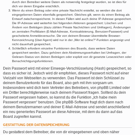
durch den Betreiber weitere Daten als notwendig festgelegt wurden, so ist dies für
dich vor deren Eingabe ersichtlich.
Wenn du einen Beitrag oder eine private Nachricht erstellst, so werden die dort
eingegebenen Daten ebenfalls gespeichert. Gleiches gilt, wenn du einen Beitrag als
Entwurf zwischenspeicherst. In diesen Fällen wird auch deine IP-Adresse gespeichert.
Die IP-Adresse wird weiterhin bei folgenden Aktionen gespeichert: Löschen und
Ändern von Beiträgen (dazu zählen Private Nachrichten und Umfragen), Änderungen
an zentralen Profildaten (E-Mail-Adresse, Kontoaktivierung, Benutzer-Passwort) und
gescheiterte Anmeldeversuche. Die von deinem Browser übermittelte Browser-
Kennzeichnung (User Agent) wird nur in der „Wer ist online?“-Funktion angezeigt und
nicht dauerhaft gespeichert.
Schließlich erfordern einzelne Funktionen des Boards, dass weitere Daten
gespeichert werden. Dazu gehören dein Abstimmungsverhalten bei Umfragen, der
Gelesen-Status von deinen Beiträgen oder explizit von dir gesetzte Lesezeichen oder
Benachrichtigungsfunktionen.
Dein Passwort wird mit einer Einwege-Verschlüsselung (Hash) gespeichert, so
dass es sicher ist. Jedoch wird dir empfohlen, dieses Passwort nicht auf einer
Vielzahl von Webseiten zu verwenden. Das Passwort ist dein Schlüssel zu
deinem Benutzerkonto für das Board, also geh mit ihm sorgsam um.
Insbesondere wird dich kein Vertreter des Betreibers, von phpBB Limited oder
ein Dritter berechtigterweise nach deinem Passwort fragen. Solltest du dein
Passwort vergessen haben, so kannst du die Funktion „Ich habe mein
Passwort vergessen“ benutzen. Die phpBB-Software fragt dich dann nach
deinem Benutzernamen und deiner E-Mail-Adresse und sendet anschließend
ein neu generiertes Passwort an diese Adresse, mit dem du dann auf das
Board zugreifen kannst.
GESTATTUNG DER DATENSPEICHERUNG
Du gestattest dem Betreiber, die von dir eingegebenen und oben näher