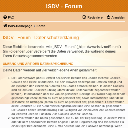
ISDV - Forum
FAQ
Registrieren
Anmelden
ISDV-Homepage
Foren
ISDV - Forum - Datenschutzerklärung
Diese Richtlinie beschreibt, wie „ISDV - Forum“ („https://www.isdv.net/forum“)
(im Folgenden „der Betreiber“) die Daten verwendet, die während deines
Foren-Besuchs gesammelt werden.
UMFANG UND ART DER DATENSPEICHERUNG
Deine Daten werden auf vier verschiedene Arten gesammelt:
Die Forensoftware phpBB erstellt bei deinem Besuch des Boards mehrere Cookies.
Cookies sind kleine Textdateien, die dein Browser als temporäre Dateien ablegt und
die zwischen den einzelnen Aufrufen des Boards erhalten bleiben. In diesen Cookies
sind die aktuelle ID deiner Sitzung (damit dir alle Seitenaufrufe zugeordnet werden
können), Informationen über die von dir gelesenen Beiträge (zur Markierung dieser als
gelesen/ungelesen; sofern du nicht angemeldet bist) sowie Informationen über deine
Teilnahme an Umfragen (sofern du nicht angemeldet bist) gespeichert. Ferner werden
deine Benutzer-ID, ein Authentifizierungsschlüssel und eine Session-ID gespeichert.
Die Cookies haben standardmäßig eine Gültigkeit von einem Jahr. Alle Cookies kannst
du jederzeit über die Funktion „Alle Cookies löschen“ löschen.
Weiterhin werden die Daten gespeichert, die du bei der Registrierung, in deinem Profil
oder deinem persönlichem Bereich angibst. Für die Registrierung sind mindestens ein
eindeutiger Benutzername, eine E-Mail-Adresse und ein Passwort notwendig. Wenn