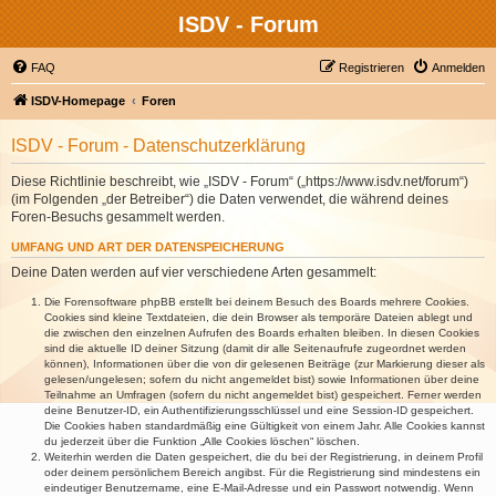
ISDV - Forum
FAQ
Registrieren
Anmelden
ISDV-Homepage
Foren
ISDV - Forum - Datenschutzerklärung
Diese Richtlinie beschreibt, wie „ISDV - Forum“ („https://www.isdv.net/forum“)
(im Folgenden „der Betreiber“) die Daten verwendet, die während deines
Foren-Besuchs gesammelt werden.
UMFANG UND ART DER DATENSPEICHERUNG
Deine Daten werden auf vier verschiedene Arten gesammelt:
Die Forensoftware phpBB erstellt bei deinem Besuch des Boards mehrere Cookies.
Cookies sind kleine Textdateien, die dein Browser als temporäre Dateien ablegt und
die zwischen den einzelnen Aufrufen des Boards erhalten bleiben. In diesen Cookies
sind die aktuelle ID deiner Sitzung (damit dir alle Seitenaufrufe zugeordnet werden
können), Informationen über die von dir gelesenen Beiträge (zur Markierung dieser als
gelesen/ungelesen; sofern du nicht angemeldet bist) sowie Informationen über deine
Teilnahme an Umfragen (sofern du nicht angemeldet bist) gespeichert. Ferner werden
deine Benutzer-ID, ein Authentifizierungsschlüssel und eine Session-ID gespeichert.
Die Cookies haben standardmäßig eine Gültigkeit von einem Jahr. Alle Cookies kannst
du jederzeit über die Funktion „Alle Cookies löschen“ löschen.
Weiterhin werden die Daten gespeichert, die du bei der Registrierung, in deinem Profil
oder deinem persönlichem Bereich angibst. Für die Registrierung sind mindestens ein
eindeutiger Benutzername, eine E-Mail-Adresse und ein Passwort notwendig. Wenn