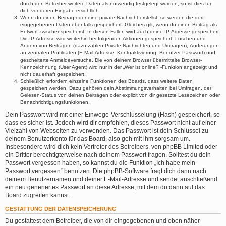
durch den Betreiber weitere Daten als notwendig festgelegt wurden, so ist dies für
dich vor deren Eingabe ersichtlich.
Wenn du einen Beitrag oder eine private Nachricht erstellst, so werden die dort
eingegebenen Daten ebenfalls gespeichert. Gleiches gilt, wenn du einen Beitrag als
Entwurf zwischenspeicherst. In diesen Fällen wird auch deine IP-Adresse gespeichert.
Die IP-Adresse wird weiterhin bei folgenden Aktionen gespeichert: Löschen und
Ändern von Beiträgen (dazu zählen Private Nachrichten und Umfragen), Änderungen
an zentralen Profildaten (E-Mail-Adresse, Kontoaktivierung, Benutzer-Passwort) und
gescheiterte Anmeldeversuche. Die von deinem Browser übermittelte Browser-
Kennzeichnung (User Agent) wird nur in der „Wer ist online?“-Funktion angezeigt und
nicht dauerhaft gespeichert.
Schließlich erfordern einzelne Funktionen des Boards, dass weitere Daten
gespeichert werden. Dazu gehören dein Abstimmungsverhalten bei Umfragen, der
Gelesen-Status von deinen Beiträgen oder explizit von dir gesetzte Lesezeichen oder
Benachrichtigungsfunktionen.
Dein Passwort wird mit einer Einwege-Verschlüsselung (Hash) gespeichert, so
dass es sicher ist. Jedoch wird dir empfohlen, dieses Passwort nicht auf einer
Vielzahl von Webseiten zu verwenden. Das Passwort ist dein Schlüssel zu
deinem Benutzerkonto für das Board, also geh mit ihm sorgsam um.
Insbesondere wird dich kein Vertreter des Betreibers, von phpBB Limited oder
ein Dritter berechtigterweise nach deinem Passwort fragen. Solltest du dein
Passwort vergessen haben, so kannst du die Funktion „Ich habe mein
Passwort vergessen“ benutzen. Die phpBB-Software fragt dich dann nach
deinem Benutzernamen und deiner E-Mail-Adresse und sendet anschließend
ein neu generiertes Passwort an diese Adresse, mit dem du dann auf das
Board zugreifen kannst.
GESTATTUNG DER DATENSPEICHERUNG
Du gestattest dem Betreiber, die von dir eingegebenen und oben näher