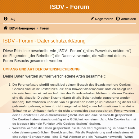
ISDV - Forum
FAQ
Registrieren
Anmelden
ISDV-Homepage
Foren
ISDV - Forum - Datenschutzerklärung
Diese Richtlinie beschreibt, wie „ISDV - Forum“ („https://www.isdv.net/forum“)
(im Folgenden „der Betreiber“) die Daten verwendet, die während deines
Foren-Besuchs gesammelt werden.
UMFANG UND ART DER DATENSPEICHERUNG
Deine Daten werden auf vier verschiedene Arten gesammelt:
Die Forensoftware phpBB erstellt bei deinem Besuch des Boards mehrere Cookies.
Cookies sind kleine Textdateien, die dein Browser als temporäre Dateien ablegt und
die zwischen den einzelnen Aufrufen des Boards erhalten bleiben. In diesen Cookies
sind die aktuelle ID deiner Sitzung (damit dir alle Seitenaufrufe zugeordnet werden
können), Informationen über die von dir gelesenen Beiträge (zur Markierung dieser als
gelesen/ungelesen; sofern du nicht angemeldet bist) sowie Informationen über deine
Teilnahme an Umfragen (sofern du nicht angemeldet bist) gespeichert. Ferner werden
deine Benutzer-ID, ein Authentifizierungsschlüssel und eine Session-ID gespeichert.
Die Cookies haben standardmäßig eine Gültigkeit von einem Jahr. Alle Cookies kannst
du jederzeit über die Funktion „Alle Cookies löschen“ löschen.
Weiterhin werden die Daten gespeichert, die du bei der Registrierung, in deinem Profil
oder deinem persönlichem Bereich angibst. Für die Registrierung sind mindestens ein
eindeutiger Benutzername, eine E-Mail-Adresse und ein Passwort notwendig. Wenn