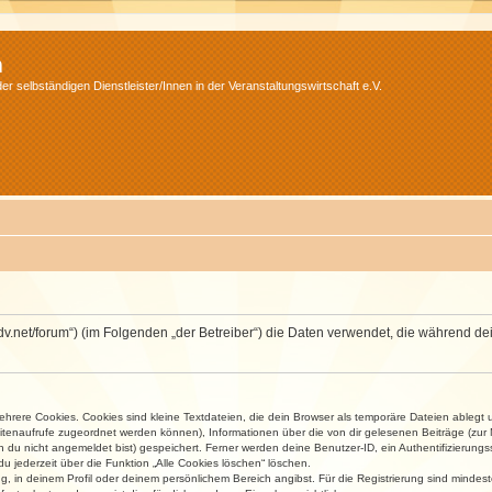
m
r selbständigen Dienstleister/Innen in der Veranstaltungswirtschaft e.V.
.isdv.net/forum“) (im Folgenden „der Betreiber“) die Daten verwendet, die währen
rere Cookies. Cookies sind kleine Textdateien, die dein Browser als temporäre Dateien ablegt 
 Seitenaufrufe zugeordnet werden können), Informationen über die von dir gelesenen Beiträge (zu
n du nicht angemeldet bist) gespeichert. Ferner werden deine Benutzer-ID, ein Authentifizierung
u jederzeit über die Funktion „Alle Cookies löschen“ löschen.
ng, in deinem Profil oder deinem persönlichem Bereich angibst. Für die Registrierung sind mind