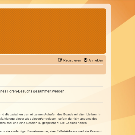
Registrieren
Anmelden
d deines Foren-Besuchs gesammelt werden.
und die zwischen den einzelnen Aufrufen des Boards erhalten bleiben. In
r Markierung dieser als gelesen/ungelesen; sofern du nicht angemeldet
sschlüssel und eine Session-ID gespeichert. Die Cookies haben
estens ein eindeutiger Benutzername, eine E-Mail-Adresse und ein Passwort