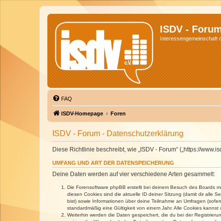
ISDV - Foru
Interessengemeinschaft de
FAQ
ISDV-Homepage
Foren
ISDV - Forum - Datenschutzerklärung
Diese Richtlinie beschreibt, wie „ISDV - Forum“ („https://www
UMFANG UND ART DER DATENSPEICHERUNG
Deine Daten werden auf vier verschiedene Arten gesammelt:
Die Forensoftware phpBB erstellt bei deinem Besuch des Boards meh
diesen Cookies sind die aktuelle ID deiner Sitzung (damit dir alle
bist) sowie Informationen über deine Teilnahme an Umfragen (sofer
standardmäßig eine Gültigkeit von einem Jahr. Alle Cookies kannst d
Weiterhin werden die Daten gespeichert, die du bei der Registrieru