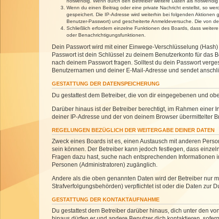
notwendig. Wenn durch den Betreiber weitere Daten als notwendig fe
Wenn du einen Beitrag oder eine private Nachricht erstellst, so we
gespeichert. Die IP-Adresse wird weiterhin bei folgenden Aktionen
Benutzer-Passwort) und gescheiterte Anmeldeversuche. Die von dein
Schließlich erfordern einzelne Funktionen des Boards, dass weite
oder Benachrichtigungsfunktionen.
Dein Passwort wird mit einer Einwege-Verschlüsselung (Hash) g
Passwort ist dein Schlüssel zu deinem Benutzerkonto für das Bo
nach deinem Passwort fragen. Solltest du dein Passwort verg
Benutzernamen und deiner E-Mail-Adresse und sendet anschlie
GESTATTUNG DER DATENSPEICHERUNG
Du gestattest dem Betreiber, die von dir eingegebenen und ob
Darüber hinaus ist der Betreiber berechtigt, im Rahmen einer
deiner IP-Adresse und der von deinem Browser übermittelter B
REGELUNGEN BEZÜGLICH DER WEITERGABE DEINER DATEN
Zweck eines Boards ist es, einen Austausch mit anderen Personen
sein können. Der Betreiber kann jedoch festlegen, dass einzeln
Fragen dazu hast, suche nach entsprechenden Informationen im 
Personen (Administratoren) zugänglich.
Andere als die oben genannten Daten wird der Betreiber nur mit
Strafverfolgungsbehörden) verpflichtet ist oder die Daten zur D
GESTATTUNG DER KONTAKTAUFNAHME
Du gestattest dem Betreiber darüber hinaus, dich unter den von
hinaus dürfen er und andere Benutzer dich kontaktieren, sofern