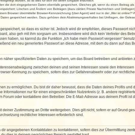
stgelegt wurden, so ist dies für dich vor deren Eingabe ersichtlich.
rden die dort eingegebenen Daten ebenfalls gespeichert. Gleiches gilt, wenn du einen Beitrag als
 gespeichert: Löschen und Ändern von Beiträgen (dazu zählen Private Nachrichten und Umfragen)
em Browser übermittelte Browser-Kennzeichnung (User Agent) wird nur in der „Wer ist online?“-F
re Daten gespeichert werden. Dazu gehören dein Abstimmungsverhalten bei Umfragen, der Gelesen
espeichert, so dass es sicher ist. Jedoch wird dir empfohlen, dieses Passwort ni
ard, also geh mit ihm sorgsam um. Insbesondere wird dich kein Vertreter des Betre
essen haben, so kannst du die Funktion „Ich habe mein Passwort vergessen“ benut
ßend ein neu generiertes Passwort an diese Adresse, mit dem du dann auf das Bo
en näher spezifizierten Daten zu speichern, um das Board betreiben und anbieten 
 Interessenabwägung zwischen deinen und seinen Interessen sowie den Interessen D
rowser-Kennung zu speichern, sofern dies zur Gefahrenabwehr oder zur rechtlichen
 zu ermöglichen. Du bist dir daher bewusst, dass die Daten deines Profils und die 
e Informationen nur für einen eingeschränkten Nutzerkreis (z. B. andere registriert
Forum oder kontaktiere den Betreiber. Die E-Mail-Adresse aus deinem Profil ist d
 deiner Zustimmung an Dritte weitergeben. Dies gilt nicht, sofern er auf Grund ge
urchsetzung rechtlicher Interessen erforderlich sind.
 dir angegebenen Kontaktdaten zu kontaktieren, sofern dies zur Übermittlung zentra
 du dies in deinem persönlichen Bereich gestattet hast.