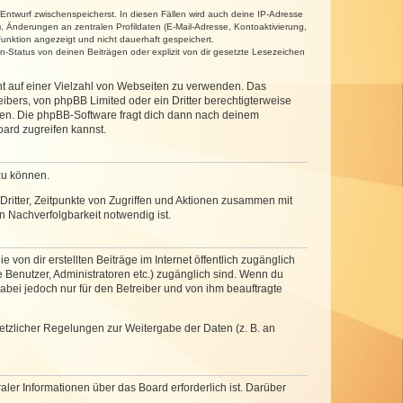
 Entwurf zwischenspeicherst. In diesen Fällen wird auch deine IP-Adresse
, Änderungen an zentralen Profildaten (E-Mail-Adresse, Kontoaktivierung,
unktion angezeigt und nicht dauerhaft gespeichert.
-Status von deinen Beiträgen oder explizit von dir gesetzte Lesezeichen
cht auf einer Vielzahl von Webseiten zu verwenden. Das
ibers, von phpBB Limited oder ein Dritter berechtigterweise
zen. Die phpBB-Software fragt dich dann nach deinem
ard zugreifen kannst.
zu können.
ritter, Zeitpunkte von Zugriffen und Aktionen zusammen mit
 Nachverfolgbarkeit notwendig ist.
von dir erstellten Beiträge im Internet öffentlich zugänglich
e Benutzer, Administratoren etc.) zugänglich sind. Wenn du
abei jedoch nur für den Betreiber und von ihm beauftragte
setzlicher Regelungen zur Weitergabe der Daten (z. B. an
ler Informationen über das Board erforderlich ist. Darüber