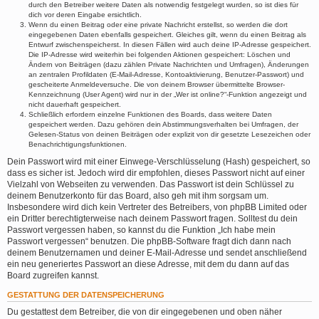
durch den Betreiber weitere Daten als notwendig festgelegt wurden, so ist dies für
dich vor deren Eingabe ersichtlich.
Wenn du einen Beitrag oder eine private Nachricht erstellst, so werden die dort
eingegebenen Daten ebenfalls gespeichert. Gleiches gilt, wenn du einen Beitrag als
Entwurf zwischenspeicherst. In diesen Fällen wird auch deine IP-Adresse gespeichert.
Die IP-Adresse wird weiterhin bei folgenden Aktionen gespeichert: Löschen und
Ändern von Beiträgen (dazu zählen Private Nachrichten und Umfragen), Änderungen
an zentralen Profildaten (E-Mail-Adresse, Kontoaktivierung, Benutzer-Passwort) und
gescheiterte Anmeldeversuche. Die von deinem Browser übermittelte Browser-
Kennzeichnung (User Agent) wird nur in der „Wer ist online?“-Funktion angezeigt und
nicht dauerhaft gespeichert.
Schließlich erfordern einzelne Funktionen des Boards, dass weitere Daten
gespeichert werden. Dazu gehören dein Abstimmungsverhalten bei Umfragen, der
Gelesen-Status von deinen Beiträgen oder explizit von dir gesetzte Lesezeichen oder
Benachrichtigungsfunktionen.
Dein Passwort wird mit einer Einwege-Verschlüsselung (Hash) gespeichert, so
dass es sicher ist. Jedoch wird dir empfohlen, dieses Passwort nicht auf einer
Vielzahl von Webseiten zu verwenden. Das Passwort ist dein Schlüssel zu
deinem Benutzerkonto für das Board, also geh mit ihm sorgsam um.
Insbesondere wird dich kein Vertreter des Betreibers, von phpBB Limited oder
ein Dritter berechtigterweise nach deinem Passwort fragen. Solltest du dein
Passwort vergessen haben, so kannst du die Funktion „Ich habe mein
Passwort vergessen“ benutzen. Die phpBB-Software fragt dich dann nach
deinem Benutzernamen und deiner E-Mail-Adresse und sendet anschließend
ein neu generiertes Passwort an diese Adresse, mit dem du dann auf das
Board zugreifen kannst.
GESTATTUNG DER DATENSPEICHERUNG
Du gestattest dem Betreiber, die von dir eingegebenen und oben näher