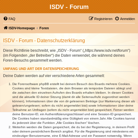
ISDV - Forum
FAQ
Registrieren
Anmelden
ISDV-Homepage
Foren
ISDV - Forum - Datenschutzerklärung
Diese Richtlinie beschreibt, wie „ISDV - Forum“ („https://www.isdv.net/forum“)
(im Folgenden „der Betreiber“) die Daten verwendet, die während deines
Foren-Besuchs gesammelt werden.
UMFANG UND ART DER DATENSPEICHERUNG
Deine Daten werden auf vier verschiedene Arten gesammelt:
Die Forensoftware phpBB erstellt bei deinem Besuch des Boards mehrere Cookies.
Cookies sind kleine Textdateien, die dein Browser als temporäre Dateien ablegt und
die zwischen den einzelnen Aufrufen des Boards erhalten bleiben. In diesen Cookies
sind die aktuelle ID deiner Sitzung (damit dir alle Seitenaufrufe zugeordnet werden
können), Informationen über die von dir gelesenen Beiträge (zur Markierung dieser als
gelesen/ungelesen; sofern du nicht angemeldet bist) sowie Informationen über deine
Teilnahme an Umfragen (sofern du nicht angemeldet bist) gespeichert. Ferner werden
deine Benutzer-ID, ein Authentifizierungsschlüssel und eine Session-ID gespeichert.
Die Cookies haben standardmäßig eine Gültigkeit von einem Jahr. Alle Cookies kannst
du jederzeit über die Funktion „Alle Cookies löschen“ löschen.
Weiterhin werden die Daten gespeichert, die du bei der Registrierung, in deinem Profil
oder deinem persönlichem Bereich angibst. Für die Registrierung sind mindestens ein
eindeutiger Benutzername, eine E-Mail-Adresse und ein Passwort notwendig. Wenn