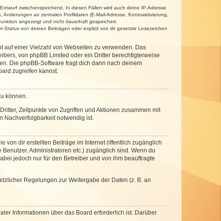
 Entwurf zwischenspeicherst. In diesen Fällen wird auch deine IP-Adresse
, Änderungen an zentralen Profildaten (E-Mail-Adresse, Kontoaktivierung,
unktion angezeigt und nicht dauerhaft gespeichert.
-Status von deinen Beiträgen oder explizit von dir gesetzte Lesezeichen
cht auf einer Vielzahl von Webseiten zu verwenden. Das
ibers, von phpBB Limited oder ein Dritter berechtigterweise
zen. Die phpBB-Software fragt dich dann nach deinem
ard zugreifen kannst.
zu können.
ritter, Zeitpunkte von Zugriffen und Aktionen zusammen mit
 Nachverfolgbarkeit notwendig ist.
von dir erstellten Beiträge im Internet öffentlich zugänglich
e Benutzer, Administratoren etc.) zugänglich sind. Wenn du
abei jedoch nur für den Betreiber und von ihm beauftragte
setzlicher Regelungen zur Weitergabe der Daten (z. B. an
ler Informationen über das Board erforderlich ist. Darüber