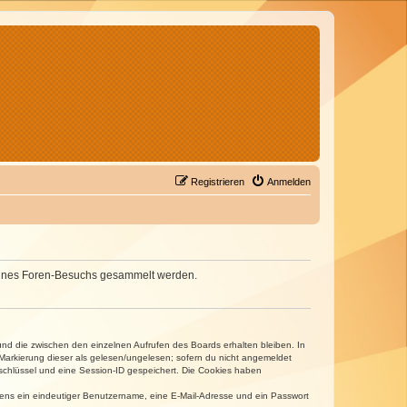
Registrieren
Anmelden
d deines Foren-Besuchs gesammelt werden.
und die zwischen den einzelnen Aufrufen des Boards erhalten bleiben. In
r Markierung dieser als gelesen/ungelesen; sofern du nicht angemeldet
sschlüssel und eine Session-ID gespeichert. Die Cookies haben
estens ein eindeutiger Benutzername, eine E-Mail-Adresse und ein Passwort