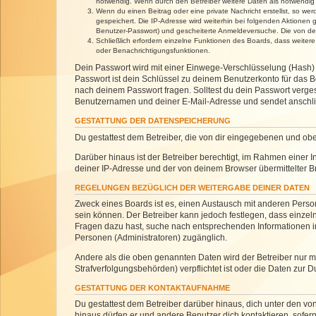
notwendig. Wenn durch den Betreiber weitere Daten als notwendig fe
Wenn du einen Beitrag oder eine private Nachricht erstellst, so we
gespeichert. Die IP-Adresse wird weiterhin bei folgenden Aktionen
Benutzer-Passwort) und gescheiterte Anmeldeversuche. Die von dein
Schließlich erfordern einzelne Funktionen des Boards, dass weite
oder Benachrichtigungsfunktionen.
Dein Passwort wird mit einer Einwege-Verschlüsselung (Hash) g
Passwort ist dein Schlüssel zu deinem Benutzerkonto für das Bo
nach deinem Passwort fragen. Solltest du dein Passwort verg
Benutzernamen und deiner E-Mail-Adresse und sendet anschlie
GESTATTUNG DER DATENSPEICHERUNG
Du gestattest dem Betreiber, die von dir eingegebenen und ob
Darüber hinaus ist der Betreiber berechtigt, im Rahmen einer
deiner IP-Adresse und der von deinem Browser übermittelter B
REGELUNGEN BEZÜGLICH DER WEITERGABE DEINER DATEN
Zweck eines Boards ist es, einen Austausch mit anderen Personen
sein können. Der Betreiber kann jedoch festlegen, dass einzeln
Fragen dazu hast, suche nach entsprechenden Informationen im 
Personen (Administratoren) zugänglich.
Andere als die oben genannten Daten wird der Betreiber nur mit
Strafverfolgungsbehörden) verpflichtet ist oder die Daten zur D
GESTATTUNG DER KONTAKTAUFNAHME
Du gestattest dem Betreiber darüber hinaus, dich unter den von
hinaus dürfen er und andere Benutzer dich kontaktieren, sofern