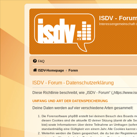
ISDV - Foru
Interessengemeinschaft de
FAQ
ISDV-Homepage
Foren
ISDV - Forum - Datenschutzerklärung
Diese Richtlinie beschreibt, wie „ISDV - Forum“ („https://www
UMFANG UND ART DER DATENSPEICHERUNG
Deine Daten werden auf vier verschiedene Arten gesammelt:
Die Forensoftware phpBB erstellt bei deinem Besuch des Boards meh
diesen Cookies sind die aktuelle ID deiner Sitzung (damit dir alle
bist) sowie Informationen über deine Teilnahme an Umfragen (sofer
standardmäßig eine Gültigkeit von einem Jahr. Alle Cookies kannst d
Weiterhin werden die Daten gespeichert, die du bei der Registrieru