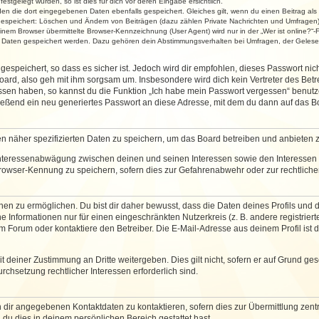
stgelegt wurden, so ist dies für dich vor deren Eingabe ersichtlich.
rden die dort eingegebenen Daten ebenfalls gespeichert. Gleiches gilt, wenn du einen Beitrag als
 gespeichert: Löschen und Ändern von Beiträgen (dazu zählen Private Nachrichten und Umfragen)
em Browser übermittelte Browser-Kennzeichnung (User Agent) wird nur in der „Wer ist online?“-F
re Daten gespeichert werden. Dazu gehören dein Abstimmungsverhalten bei Umfragen, der Gelesen
espeichert, so dass es sicher ist. Jedoch wird dir empfohlen, dieses Passwort ni
ard, also geh mit ihm sorgsam um. Insbesondere wird dich kein Vertreter des Betre
essen haben, so kannst du die Funktion „Ich habe mein Passwort vergessen“ benut
ßend ein neu generiertes Passwort an diese Adresse, mit dem du dann auf das Bo
en näher spezifizierten Daten zu speichern, um das Board betreiben und anbieten 
 Interessenabwägung zwischen deinen und seinen Interessen sowie den Interessen D
rowser-Kennung zu speichern, sofern dies zur Gefahrenabwehr oder zur rechtlichen
 zu ermöglichen. Du bist dir daher bewusst, dass die Daten deines Profils und die 
e Informationen nur für einen eingeschränkten Nutzerkreis (z. B. andere registriert
Forum oder kontaktiere den Betreiber. Die E-Mail-Adresse aus deinem Profil ist d
 deiner Zustimmung an Dritte weitergeben. Dies gilt nicht, sofern er auf Grund ge
urchsetzung rechtlicher Interessen erforderlich sind.
 dir angegebenen Kontaktdaten zu kontaktieren, sofern dies zur Übermittlung zentra
 du dies in deinem persönlichen Bereich gestattet hast.