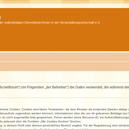
m
r selbständigen Dienstleister/Innen in der Veranstaltungswirtschaft e.V.
.isdv.net/forum“) (im Folgenden „der Betreiber“) die Daten verwendet, die währen
rere Cookies. Cookies sind kleine Textdateien, die dein Browser als temporäre Dateien ablegt 
 Seitenaufrufe zugeordnet werden können), Informationen über die von dir gelesenen Beiträge (zu
n du nicht angemeldet bist) gespeichert. Ferner werden deine Benutzer-ID, ein Authentifizierung
u jederzeit über die Funktion „Alle Cookies löschen“ löschen.
ng, in deinem Profil oder deinem persönlichem Bereich angibst. Für die Registrierung sind mind