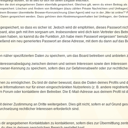
stgelegt wurden, so ist dies für dich vor deren Eingabe ersichtlich.
rden die dort eingegebenen Daten ebenfalls gespeichert. Gleiches gilt, wenn du einen Beitrag als
 gespeichert: Löschen und Ändern von Beiträgen (dazu zählen Private Nachrichten und Umfragen)
em Browser übermittelte Browser-Kennzeichnung (User Agent) wird nur in der „Wer ist online?“-F
re Daten gespeichert werden. Dazu gehören dein Abstimmungsverhalten bei Umfragen, der Gelesen
espeichert, so dass es sicher ist. Jedoch wird dir empfohlen, dieses Passwort ni
ard, also geh mit ihm sorgsam um. Insbesondere wird dich kein Vertreter des Betre
essen haben, so kannst du die Funktion „Ich habe mein Passwort vergessen“ benut
ßend ein neu generiertes Passwort an diese Adresse, mit dem du dann auf das Bo
en näher spezifizierten Daten zu speichern, um das Board betreiben und anbieten 
 Interessenabwägung zwischen deinen und seinen Interessen sowie den Interessen D
rowser-Kennung zu speichern, sofern dies zur Gefahrenabwehr oder zur rechtlichen
 zu ermöglichen. Du bist dir daher bewusst, dass die Daten deines Profils und die 
e Informationen nur für einen eingeschränkten Nutzerkreis (z. B. andere registriert
Forum oder kontaktiere den Betreiber. Die E-Mail-Adresse aus deinem Profil ist d
 deiner Zustimmung an Dritte weitergeben. Dies gilt nicht, sofern er auf Grund ge
urchsetzung rechtlicher Interessen erforderlich sind.
 dir angegebenen Kontaktdaten zu kontaktieren, sofern dies zur Übermittlung zentra
 du dies in deinem persönlichen Bereich gestattet hast.