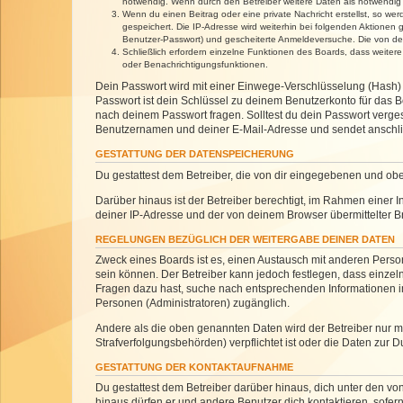
notwendig. Wenn durch den Betreiber weitere Daten als notwendig fe
Wenn du einen Beitrag oder eine private Nachricht erstellst, so we
gespeichert. Die IP-Adresse wird weiterhin bei folgenden Aktionen
Benutzer-Passwort) und gescheiterte Anmeldeversuche. Die von dein
Schließlich erfordern einzelne Funktionen des Boards, dass weite
oder Benachrichtigungsfunktionen.
Dein Passwort wird mit einer Einwege-Verschlüsselung (Hash) g
Passwort ist dein Schlüssel zu deinem Benutzerkonto für das Bo
nach deinem Passwort fragen. Solltest du dein Passwort verg
Benutzernamen und deiner E-Mail-Adresse und sendet anschlie
GESTATTUNG DER DATENSPEICHERUNG
Du gestattest dem Betreiber, die von dir eingegebenen und ob
Darüber hinaus ist der Betreiber berechtigt, im Rahmen einer
deiner IP-Adresse und der von deinem Browser übermittelter B
REGELUNGEN BEZÜGLICH DER WEITERGABE DEINER DATEN
Zweck eines Boards ist es, einen Austausch mit anderen Personen
sein können. Der Betreiber kann jedoch festlegen, dass einzeln
Fragen dazu hast, suche nach entsprechenden Informationen im 
Personen (Administratoren) zugänglich.
Andere als die oben genannten Daten wird der Betreiber nur mit
Strafverfolgungsbehörden) verpflichtet ist oder die Daten zur D
GESTATTUNG DER KONTAKTAUFNAHME
Du gestattest dem Betreiber darüber hinaus, dich unter den von
hinaus dürfen er und andere Benutzer dich kontaktieren, sofern