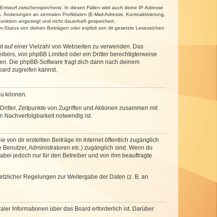
 Entwurf zwischenspeicherst. In diesen Fällen wird auch deine IP-Adresse
, Änderungen an zentralen Profildaten (E-Mail-Adresse, Kontoaktivierung,
unktion angezeigt und nicht dauerhaft gespeichert.
-Status von deinen Beiträgen oder explizit von dir gesetzte Lesezeichen
cht auf einer Vielzahl von Webseiten zu verwenden. Das
ibers, von phpBB Limited oder ein Dritter berechtigterweise
zen. Die phpBB-Software fragt dich dann nach deinem
ard zugreifen kannst.
zu können.
ritter, Zeitpunkte von Zugriffen und Aktionen zusammen mit
 Nachverfolgbarkeit notwendig ist.
von dir erstellten Beiträge im Internet öffentlich zugänglich
e Benutzer, Administratoren etc.) zugänglich sind. Wenn du
abei jedoch nur für den Betreiber und von ihm beauftragte
setzlicher Regelungen zur Weitergabe der Daten (z. B. an
ler Informationen über das Board erforderlich ist. Darüber