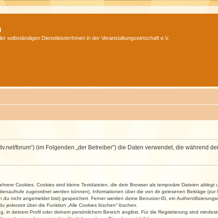
m
r selbständigen Dienstleister/Innen in der Veranstaltungswirtschaft e.V.
.isdv.net/forum“) (im Folgenden „der Betreiber“) die Daten verwendet, die währen
rere Cookies. Cookies sind kleine Textdateien, die dein Browser als temporäre Dateien ablegt 
 Seitenaufrufe zugeordnet werden können), Informationen über die von dir gelesenen Beiträge (zu
n du nicht angemeldet bist) gespeichert. Ferner werden deine Benutzer-ID, ein Authentifizierung
u jederzeit über die Funktion „Alle Cookies löschen“ löschen.
ng, in deinem Profil oder deinem persönlichem Bereich angibst. Für die Registrierung sind mind