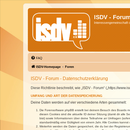
ISDV - Foru
Interessengemeinschaft de
FAQ
ISDV-Homepage
Foren
ISDV - Forum - Datenschutzerklärung
Diese Richtlinie beschreibt, wie „ISDV - Forum“ („https://www
UMFANG UND ART DER DATENSPEICHERUNG
Deine Daten werden auf vier verschiedene Arten gesammelt:
Die Forensoftware phpBB erstellt bei deinem Besuch des Boards meh
diesen Cookies sind die aktuelle ID deiner Sitzung (damit dir alle
bist) sowie Informationen über deine Teilnahme an Umfragen (sofer
standardmäßig eine Gültigkeit von einem Jahr. Alle Cookies kannst d
Weiterhin werden die Daten gespeichert, die du bei der Registrieru