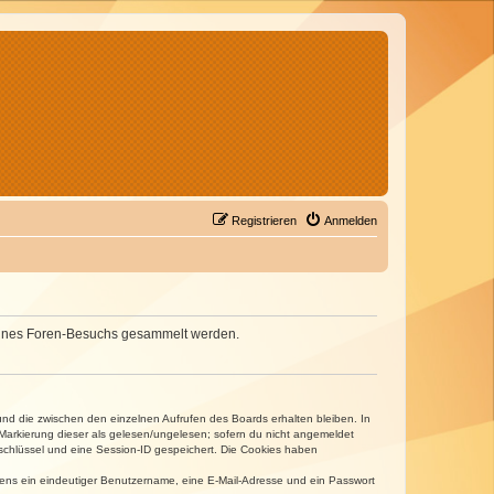
Registrieren
Anmelden
d deines Foren-Besuchs gesammelt werden.
und die zwischen den einzelnen Aufrufen des Boards erhalten bleiben. In
r Markierung dieser als gelesen/ungelesen; sofern du nicht angemeldet
sschlüssel und eine Session-ID gespeichert. Die Cookies haben
estens ein eindeutiger Benutzername, eine E-Mail-Adresse und ein Passwort