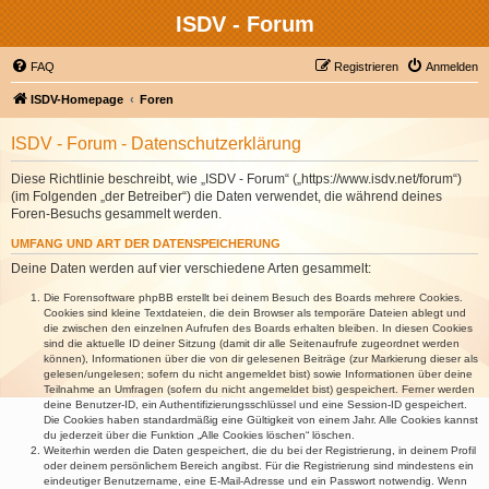
ISDV - Forum
FAQ
Registrieren
Anmelden
ISDV-Homepage
Foren
ISDV - Forum - Datenschutzerklärung
Diese Richtlinie beschreibt, wie „ISDV - Forum“ („https://www.isdv.net/forum“)
(im Folgenden „der Betreiber“) die Daten verwendet, die während deines
Foren-Besuchs gesammelt werden.
UMFANG UND ART DER DATENSPEICHERUNG
Deine Daten werden auf vier verschiedene Arten gesammelt:
Die Forensoftware phpBB erstellt bei deinem Besuch des Boards mehrere Cookies.
Cookies sind kleine Textdateien, die dein Browser als temporäre Dateien ablegt und
die zwischen den einzelnen Aufrufen des Boards erhalten bleiben. In diesen Cookies
sind die aktuelle ID deiner Sitzung (damit dir alle Seitenaufrufe zugeordnet werden
können), Informationen über die von dir gelesenen Beiträge (zur Markierung dieser als
gelesen/ungelesen; sofern du nicht angemeldet bist) sowie Informationen über deine
Teilnahme an Umfragen (sofern du nicht angemeldet bist) gespeichert. Ferner werden
deine Benutzer-ID, ein Authentifizierungsschlüssel und eine Session-ID gespeichert.
Die Cookies haben standardmäßig eine Gültigkeit von einem Jahr. Alle Cookies kannst
du jederzeit über die Funktion „Alle Cookies löschen“ löschen.
Weiterhin werden die Daten gespeichert, die du bei der Registrierung, in deinem Profil
oder deinem persönlichem Bereich angibst. Für die Registrierung sind mindestens ein
eindeutiger Benutzername, eine E-Mail-Adresse und ein Passwort notwendig. Wenn