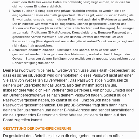
durch den Betreiber weitere Daten als notwendig festgelegt wurden, so ist dies für
dich vor deren Eingabe ersichtlich.
Wenn du einen Beitrag oder eine private Nachricht erstellst, so werden die dort
eingegebenen Daten ebenfalls gespeichert. Gleiches gilt, wenn du einen Beitrag als
Entwurf zwischenspeicherst. In diesen Fällen wird auch deine IP-Adresse gespeichert.
Die IP-Adresse wird weiterhin bei folgenden Aktionen gespeichert: Löschen und
Ändern von Beiträgen (dazu zählen Private Nachrichten und Umfragen), Änderungen
an zentralen Profildaten (E-Mail-Adresse, Kontoaktivierung, Benutzer-Passwort) und
gescheiterte Anmeldeversuche. Die von deinem Browser übermittelte Browser-
Kennzeichnung (User Agent) wird nur in der „Wer ist online?“-Funktion angezeigt und
nicht dauerhaft gespeichert.
Schließlich erfordern einzelne Funktionen des Boards, dass weitere Daten
gespeichert werden. Dazu gehören dein Abstimmungsverhalten bei Umfragen, der
Gelesen-Status von deinen Beiträgen oder explizit von dir gesetzte Lesezeichen oder
Benachrichtigungsfunktionen.
Dein Passwort wird mit einer Einwege-Verschlüsselung (Hash) gespeichert, so
dass es sicher ist. Jedoch wird dir empfohlen, dieses Passwort nicht auf einer
Vielzahl von Webseiten zu verwenden. Das Passwort ist dein Schlüssel zu
deinem Benutzerkonto für das Board, also geh mit ihm sorgsam um.
Insbesondere wird dich kein Vertreter des Betreibers, von phpBB Limited oder
ein Dritter berechtigterweise nach deinem Passwort fragen. Solltest du dein
Passwort vergessen haben, so kannst du die Funktion „Ich habe mein
Passwort vergessen“ benutzen. Die phpBB-Software fragt dich dann nach
deinem Benutzernamen und deiner E-Mail-Adresse und sendet anschließend
ein neu generiertes Passwort an diese Adresse, mit dem du dann auf das
Board zugreifen kannst.
GESTATTUNG DER DATENSPEICHERUNG
Du gestattest dem Betreiber, die von dir eingegebenen und oben näher