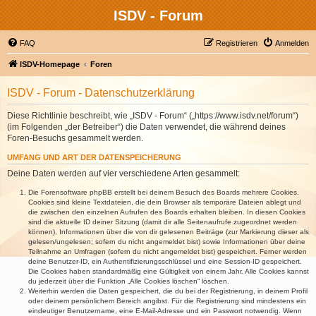
ISDV - Forum
FAQ
Registrieren
Anmelden
ISDV-Homepage
Foren
ISDV - Forum - Datenschutzerklärung
Diese Richtlinie beschreibt, wie „ISDV - Forum“ („https://www.isdv.net/forum“)
(im Folgenden „der Betreiber“) die Daten verwendet, die während deines
Foren-Besuchs gesammelt werden.
UMFANG UND ART DER DATENSPEICHERUNG
Deine Daten werden auf vier verschiedene Arten gesammelt:
Die Forensoftware phpBB erstellt bei deinem Besuch des Boards mehrere Cookies.
Cookies sind kleine Textdateien, die dein Browser als temporäre Dateien ablegt und
die zwischen den einzelnen Aufrufen des Boards erhalten bleiben. In diesen Cookies
sind die aktuelle ID deiner Sitzung (damit dir alle Seitenaufrufe zugeordnet werden
können), Informationen über die von dir gelesenen Beiträge (zur Markierung dieser als
gelesen/ungelesen; sofern du nicht angemeldet bist) sowie Informationen über deine
Teilnahme an Umfragen (sofern du nicht angemeldet bist) gespeichert. Ferner werden
deine Benutzer-ID, ein Authentifizierungsschlüssel und eine Session-ID gespeichert.
Die Cookies haben standardmäßig eine Gültigkeit von einem Jahr. Alle Cookies kannst
du jederzeit über die Funktion „Alle Cookies löschen“ löschen.
Weiterhin werden die Daten gespeichert, die du bei der Registrierung, in deinem Profil
oder deinem persönlichem Bereich angibst. Für die Registrierung sind mindestens ein
eindeutiger Benutzername, eine E-Mail-Adresse und ein Passwort notwendig. Wenn