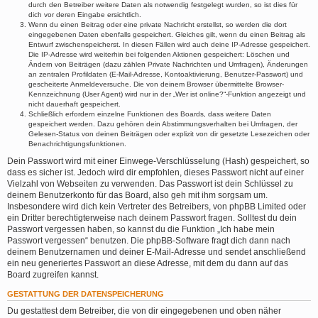
durch den Betreiber weitere Daten als notwendig festgelegt wurden, so ist dies für
dich vor deren Eingabe ersichtlich.
Wenn du einen Beitrag oder eine private Nachricht erstellst, so werden die dort
eingegebenen Daten ebenfalls gespeichert. Gleiches gilt, wenn du einen Beitrag als
Entwurf zwischenspeicherst. In diesen Fällen wird auch deine IP-Adresse gespeichert.
Die IP-Adresse wird weiterhin bei folgenden Aktionen gespeichert: Löschen und
Ändern von Beiträgen (dazu zählen Private Nachrichten und Umfragen), Änderungen
an zentralen Profildaten (E-Mail-Adresse, Kontoaktivierung, Benutzer-Passwort) und
gescheiterte Anmeldeversuche. Die von deinem Browser übermittelte Browser-
Kennzeichnung (User Agent) wird nur in der „Wer ist online?“-Funktion angezeigt und
nicht dauerhaft gespeichert.
Schließlich erfordern einzelne Funktionen des Boards, dass weitere Daten
gespeichert werden. Dazu gehören dein Abstimmungsverhalten bei Umfragen, der
Gelesen-Status von deinen Beiträgen oder explizit von dir gesetzte Lesezeichen oder
Benachrichtigungsfunktionen.
Dein Passwort wird mit einer Einwege-Verschlüsselung (Hash) gespeichert, so
dass es sicher ist. Jedoch wird dir empfohlen, dieses Passwort nicht auf einer
Vielzahl von Webseiten zu verwenden. Das Passwort ist dein Schlüssel zu
deinem Benutzerkonto für das Board, also geh mit ihm sorgsam um.
Insbesondere wird dich kein Vertreter des Betreibers, von phpBB Limited oder
ein Dritter berechtigterweise nach deinem Passwort fragen. Solltest du dein
Passwort vergessen haben, so kannst du die Funktion „Ich habe mein
Passwort vergessen“ benutzen. Die phpBB-Software fragt dich dann nach
deinem Benutzernamen und deiner E-Mail-Adresse und sendet anschließend
ein neu generiertes Passwort an diese Adresse, mit dem du dann auf das
Board zugreifen kannst.
GESTATTUNG DER DATENSPEICHERUNG
Du gestattest dem Betreiber, die von dir eingegebenen und oben näher