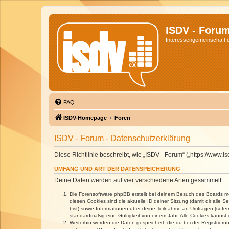
ISDV - Foru
Interessengemeinschaft de
FAQ
ISDV-Homepage
Foren
ISDV - Forum - Datenschutzerklärung
Diese Richtlinie beschreibt, wie „ISDV - Forum“ („https://www
UMFANG UND ART DER DATENSPEICHERUNG
Deine Daten werden auf vier verschiedene Arten gesammelt:
Die Forensoftware phpBB erstellt bei deinem Besuch des Boards meh
diesen Cookies sind die aktuelle ID deiner Sitzung (damit dir alle
bist) sowie Informationen über deine Teilnahme an Umfragen (sofer
standardmäßig eine Gültigkeit von einem Jahr. Alle Cookies kannst d
Weiterhin werden die Daten gespeichert, die du bei der Registrieru