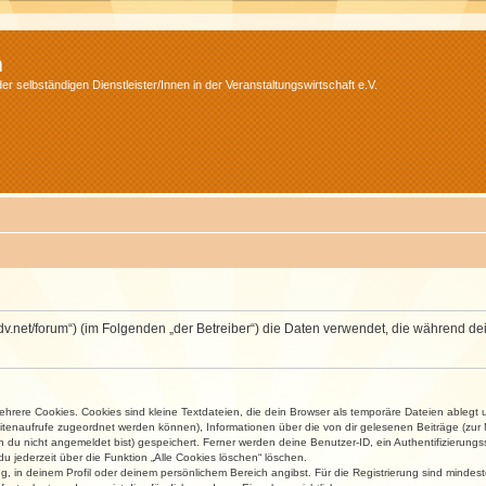
m
r selbständigen Dienstleister/Innen in der Veranstaltungswirtschaft e.V.
.isdv.net/forum“) (im Folgenden „der Betreiber“) die Daten verwendet, die währen
rere Cookies. Cookies sind kleine Textdateien, die dein Browser als temporäre Dateien ablegt 
 Seitenaufrufe zugeordnet werden können), Informationen über die von dir gelesenen Beiträge (zu
n du nicht angemeldet bist) gespeichert. Ferner werden deine Benutzer-ID, ein Authentifizierung
u jederzeit über die Funktion „Alle Cookies löschen“ löschen.
ng, in deinem Profil oder deinem persönlichem Bereich angibst. Für die Registrierung sind mind