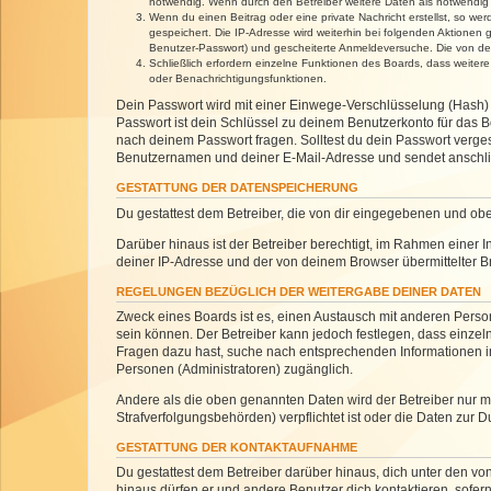
notwendig. Wenn durch den Betreiber weitere Daten als notwendig fe
Wenn du einen Beitrag oder eine private Nachricht erstellst, so we
gespeichert. Die IP-Adresse wird weiterhin bei folgenden Aktionen
Benutzer-Passwort) und gescheiterte Anmeldeversuche. Die von dein
Schließlich erfordern einzelne Funktionen des Boards, dass weite
oder Benachrichtigungsfunktionen.
Dein Passwort wird mit einer Einwege-Verschlüsselung (Hash) g
Passwort ist dein Schlüssel zu deinem Benutzerkonto für das Bo
nach deinem Passwort fragen. Solltest du dein Passwort verg
Benutzernamen und deiner E-Mail-Adresse und sendet anschlie
GESTATTUNG DER DATENSPEICHERUNG
Du gestattest dem Betreiber, die von dir eingegebenen und ob
Darüber hinaus ist der Betreiber berechtigt, im Rahmen einer
deiner IP-Adresse und der von deinem Browser übermittelter B
REGELUNGEN BEZÜGLICH DER WEITERGABE DEINER DATEN
Zweck eines Boards ist es, einen Austausch mit anderen Personen
sein können. Der Betreiber kann jedoch festlegen, dass einzeln
Fragen dazu hast, suche nach entsprechenden Informationen im 
Personen (Administratoren) zugänglich.
Andere als die oben genannten Daten wird der Betreiber nur mit
Strafverfolgungsbehörden) verpflichtet ist oder die Daten zur D
GESTATTUNG DER KONTAKTAUFNAHME
Du gestattest dem Betreiber darüber hinaus, dich unter den von
hinaus dürfen er und andere Benutzer dich kontaktieren, sofern