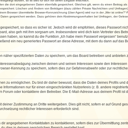
stgelegt wurden, so ist dies für dich vor deren Eingabe ersichtlich.
rden die dort eingegebenen Daten ebenfalls gespeichert. Gleiches gilt, wenn du einen Beitrag als
 gespeichert: Löschen und Ändern von Beiträgen (dazu zählen Private Nachrichten und Umfragen)
em Browser übermittelte Browser-Kennzeichnung (User Agent) wird nur in der „Wer ist online?“-F
re Daten gespeichert werden. Dazu gehören dein Abstimmungsverhalten bei Umfragen, der Gelesen
espeichert, so dass es sicher ist. Jedoch wird dir empfohlen, dieses Passwort ni
ard, also geh mit ihm sorgsam um. Insbesondere wird dich kein Vertreter des Betre
essen haben, so kannst du die Funktion „Ich habe mein Passwort vergessen“ benut
ßend ein neu generiertes Passwort an diese Adresse, mit dem du dann auf das Bo
en näher spezifizierten Daten zu speichern, um das Board betreiben und anbieten 
 Interessenabwägung zwischen deinen und seinen Interessen sowie den Interessen D
rowser-Kennung zu speichern, sofern dies zur Gefahrenabwehr oder zur rechtlichen
 zu ermöglichen. Du bist dir daher bewusst, dass die Daten deines Profils und die 
e Informationen nur für einen eingeschränkten Nutzerkreis (z. B. andere registriert
Forum oder kontaktiere den Betreiber. Die E-Mail-Adresse aus deinem Profil ist d
 deiner Zustimmung an Dritte weitergeben. Dies gilt nicht, sofern er auf Grund ge
urchsetzung rechtlicher Interessen erforderlich sind.
 dir angegebenen Kontaktdaten zu kontaktieren, sofern dies zur Übermittlung zentra
 du dies in deinem persönlichen Bereich gestattet hast.