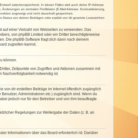
 Entwurf zwischenspeicherst. In diesen Fällen wird auch deine IP-Adresse
, Änderungen an zentralen Profildaten (E-Mail-Adresse, Kontoaktivierung,
unktion angezeigt und nicht dauerhaft gespeichert.
-Status von deinen Beiträgen oder explizit von dir gesetzte Lesezeichen
cht auf einer Vielzahl von Webseiten zu verwenden. Das
ibers, von phpBB Limited oder ein Dritter berechtigterweise
zen. Die phpBB-Software fragt dich dann nach deinem
ard zugreifen kannst.
zu können.
ritter, Zeitpunkte von Zugriffen und Aktionen zusammen mit
 Nachverfolgbarkeit notwendig ist.
von dir erstellten Beiträge im Internet öffentlich zugänglich
e Benutzer, Administratoren etc.) zugänglich sind. Wenn du
abei jedoch nur für den Betreiber und von ihm beauftragte
setzlicher Regelungen zur Weitergabe der Daten (z. B. an
ler Informationen über das Board erforderlich ist. Darüber