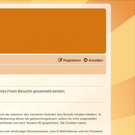
Registrieren
Anmelden
d deines Foren-Besuchs gesammelt werden.
und die zwischen den einzelnen Aufrufen des Boards erhalten bleiben. In
r Markierung dieser als gelesen/ungelesen; sofern du nicht angemeldet
sschlüssel und eine Session-ID gespeichert. Die Cookies haben
estens ein eindeutiger Benutzername, eine E-Mail-Adresse und ein Passwort