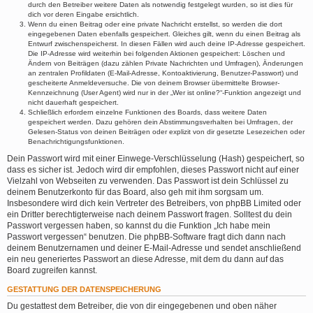
durch den Betreiber weitere Daten als notwendig festgelegt wurden, so ist dies für
dich vor deren Eingabe ersichtlich.
Wenn du einen Beitrag oder eine private Nachricht erstellst, so werden die dort
eingegebenen Daten ebenfalls gespeichert. Gleiches gilt, wenn du einen Beitrag als
Entwurf zwischenspeicherst. In diesen Fällen wird auch deine IP-Adresse gespeichert.
Die IP-Adresse wird weiterhin bei folgenden Aktionen gespeichert: Löschen und
Ändern von Beiträgen (dazu zählen Private Nachrichten und Umfragen), Änderungen
an zentralen Profildaten (E-Mail-Adresse, Kontoaktivierung, Benutzer-Passwort) und
gescheiterte Anmeldeversuche. Die von deinem Browser übermittelte Browser-
Kennzeichnung (User Agent) wird nur in der „Wer ist online?“-Funktion angezeigt und
nicht dauerhaft gespeichert.
Schließlich erfordern einzelne Funktionen des Boards, dass weitere Daten
gespeichert werden. Dazu gehören dein Abstimmungsverhalten bei Umfragen, der
Gelesen-Status von deinen Beiträgen oder explizit von dir gesetzte Lesezeichen oder
Benachrichtigungsfunktionen.
Dein Passwort wird mit einer Einwege-Verschlüsselung (Hash) gespeichert, so
dass es sicher ist. Jedoch wird dir empfohlen, dieses Passwort nicht auf einer
Vielzahl von Webseiten zu verwenden. Das Passwort ist dein Schlüssel zu
deinem Benutzerkonto für das Board, also geh mit ihm sorgsam um.
Insbesondere wird dich kein Vertreter des Betreibers, von phpBB Limited oder
ein Dritter berechtigterweise nach deinem Passwort fragen. Solltest du dein
Passwort vergessen haben, so kannst du die Funktion „Ich habe mein
Passwort vergessen“ benutzen. Die phpBB-Software fragt dich dann nach
deinem Benutzernamen und deiner E-Mail-Adresse und sendet anschließend
ein neu generiertes Passwort an diese Adresse, mit dem du dann auf das
Board zugreifen kannst.
GESTATTUNG DER DATENSPEICHERUNG
Du gestattest dem Betreiber, die von dir eingegebenen und oben näher