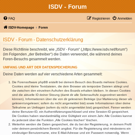
ISDV - Forum
FAQ
Registrieren
Anmelden
ISDV-Homepage
Foren
ISDV - Forum - Datenschutzerklärung
Diese Richtlinie beschreibt, wie „ISDV - Forum“ („https://www.isdv.net/forum“)
(im Folgenden „der Betreiber“) die Daten verwendet, die während deines
Foren-Besuchs gesammelt werden.
UMFANG UND ART DER DATENSPEICHERUNG
Deine Daten werden auf vier verschiedene Arten gesammelt:
Die Forensoftware phpBB erstellt bei deinem Besuch des Boards mehrere Cookies.
Cookies sind kleine Textdateien, die dein Browser als temporäre Dateien ablegt und
die zwischen den einzelnen Aufrufen des Boards erhalten bleiben. In diesen Cookies
sind die aktuelle ID deiner Sitzung (damit dir alle Seitenaufrufe zugeordnet werden
können), Informationen über die von dir gelesenen Beiträge (zur Markierung dieser als
gelesen/ungelesen; sofern du nicht angemeldet bist) sowie Informationen über deine
Teilnahme an Umfragen (sofern du nicht angemeldet bist) gespeichert. Ferner werden
deine Benutzer-ID, ein Authentifizierungsschlüssel und eine Session-ID gespeichert.
Die Cookies haben standardmäßig eine Gültigkeit von einem Jahr. Alle Cookies kannst
du jederzeit über die Funktion „Alle Cookies löschen“ löschen.
Weiterhin werden die Daten gespeichert, die du bei der Registrierung, in deinem Profil
oder deinem persönlichem Bereich angibst. Für die Registrierung sind mindestens ein
eindeutiger Benutzername, eine E-Mail-Adresse und ein Passwort notwendig. Wenn