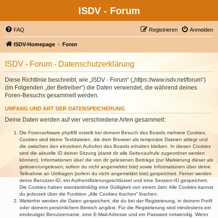
ISDV - Forum
FAQ
Registrieren
Anmelden
ISDV-Homepage
Foren
ISDV - Forum - Datenschutzerklärung
Diese Richtlinie beschreibt, wie „ISDV - Forum“ („https://www.isdv.net/forum“)
(im Folgenden „der Betreiber“) die Daten verwendet, die während deines
Foren-Besuchs gesammelt werden.
UMFANG UND ART DER DATENSPEICHERUNG
Deine Daten werden auf vier verschiedene Arten gesammelt:
Die Forensoftware phpBB erstellt bei deinem Besuch des Boards mehrere Cookies.
Cookies sind kleine Textdateien, die dein Browser als temporäre Dateien ablegt und
die zwischen den einzelnen Aufrufen des Boards erhalten bleiben. In diesen Cookies
sind die aktuelle ID deiner Sitzung (damit dir alle Seitenaufrufe zugeordnet werden
können), Informationen über die von dir gelesenen Beiträge (zur Markierung dieser als
gelesen/ungelesen; sofern du nicht angemeldet bist) sowie Informationen über deine
Teilnahme an Umfragen (sofern du nicht angemeldet bist) gespeichert. Ferner werden
deine Benutzer-ID, ein Authentifizierungsschlüssel und eine Session-ID gespeichert.
Die Cookies haben standardmäßig eine Gültigkeit von einem Jahr. Alle Cookies kannst
du jederzeit über die Funktion „Alle Cookies löschen“ löschen.
Weiterhin werden die Daten gespeichert, die du bei der Registrierung, in deinem Profil
oder deinem persönlichem Bereich angibst. Für die Registrierung sind mindestens ein
eindeutiger Benutzername, eine E-Mail-Adresse und ein Passwort notwendig. Wenn