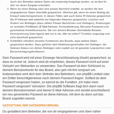
durch den Betreiber weitere Daten als notwendig festgelegt wurden, so ist dies für
dich vor deren Eingabe ersichtlich.
Wenn du einen Beitrag oder eine private Nachricht erstellst, so werden die dort
eingegebenen Daten ebenfalls gespeichert. Gleiches gilt, wenn du einen Beitrag als
Entwurf zwischenspeicherst. In diesen Fällen wird auch deine IP-Adresse gespeichert.
Die IP-Adresse wird weiterhin bei folgenden Aktionen gespeichert: Löschen und
Ändern von Beiträgen (dazu zählen Private Nachrichten und Umfragen), Änderungen
an zentralen Profildaten (E-Mail-Adresse, Kontoaktivierung, Benutzer-Passwort) und
gescheiterte Anmeldeversuche. Die von deinem Browser übermittelte Browser-
Kennzeichnung (User Agent) wird nur in der „Wer ist online?“-Funktion angezeigt und
nicht dauerhaft gespeichert.
Schließlich erfordern einzelne Funktionen des Boards, dass weitere Daten
gespeichert werden. Dazu gehören dein Abstimmungsverhalten bei Umfragen, der
Gelesen-Status von deinen Beiträgen oder explizit von dir gesetzte Lesezeichen oder
Benachrichtigungsfunktionen.
Dein Passwort wird mit einer Einwege-Verschlüsselung (Hash) gespeichert, so
dass es sicher ist. Jedoch wird dir empfohlen, dieses Passwort nicht auf einer
Vielzahl von Webseiten zu verwenden. Das Passwort ist dein Schlüssel zu
deinem Benutzerkonto für das Board, also geh mit ihm sorgsam um.
Insbesondere wird dich kein Vertreter des Betreibers, von phpBB Limited oder
ein Dritter berechtigterweise nach deinem Passwort fragen. Solltest du dein
Passwort vergessen haben, so kannst du die Funktion „Ich habe mein
Passwort vergessen“ benutzen. Die phpBB-Software fragt dich dann nach
deinem Benutzernamen und deiner E-Mail-Adresse und sendet anschließend
ein neu generiertes Passwort an diese Adresse, mit dem du dann auf das
Board zugreifen kannst.
GESTATTUNG DER DATENSPEICHERUNG
Du gestattest dem Betreiber, die von dir eingegebenen und oben näher