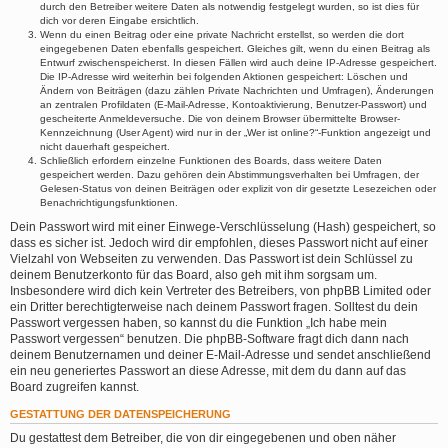
durch den Betreiber weitere Daten als notwendig festgelegt wurden, so ist dies für
dich vor deren Eingabe ersichtlich.
Wenn du einen Beitrag oder eine private Nachricht erstellst, so werden die dort
eingegebenen Daten ebenfalls gespeichert. Gleiches gilt, wenn du einen Beitrag als
Entwurf zwischenspeicherst. In diesen Fällen wird auch deine IP-Adresse gespeichert.
Die IP-Adresse wird weiterhin bei folgenden Aktionen gespeichert: Löschen und
Ändern von Beiträgen (dazu zählen Private Nachrichten und Umfragen), Änderungen
an zentralen Profildaten (E-Mail-Adresse, Kontoaktivierung, Benutzer-Passwort) und
gescheiterte Anmeldeversuche. Die von deinem Browser übermittelte Browser-
Kennzeichnung (User Agent) wird nur in der „Wer ist online?“-Funktion angezeigt und
nicht dauerhaft gespeichert.
Schließlich erfordern einzelne Funktionen des Boards, dass weitere Daten
gespeichert werden. Dazu gehören dein Abstimmungsverhalten bei Umfragen, der
Gelesen-Status von deinen Beiträgen oder explizit von dir gesetzte Lesezeichen oder
Benachrichtigungsfunktionen.
Dein Passwort wird mit einer Einwege-Verschlüsselung (Hash) gespeichert, so
dass es sicher ist. Jedoch wird dir empfohlen, dieses Passwort nicht auf einer
Vielzahl von Webseiten zu verwenden. Das Passwort ist dein Schlüssel zu
deinem Benutzerkonto für das Board, also geh mit ihm sorgsam um.
Insbesondere wird dich kein Vertreter des Betreibers, von phpBB Limited oder
ein Dritter berechtigterweise nach deinem Passwort fragen. Solltest du dein
Passwort vergessen haben, so kannst du die Funktion „Ich habe mein
Passwort vergessen“ benutzen. Die phpBB-Software fragt dich dann nach
deinem Benutzernamen und deiner E-Mail-Adresse und sendet anschließend
ein neu generiertes Passwort an diese Adresse, mit dem du dann auf das
Board zugreifen kannst.
GESTATTUNG DER DATENSPEICHERUNG
Du gestattest dem Betreiber, die von dir eingegebenen und oben näher