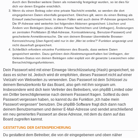
durch den Betreiber weitere Daten als notwendig festgelegt wurden, so ist dies für
dich vor deren Eingabe ersichtlich.
Wenn du einen Beitrag oder eine private Nachricht erstellst, so werden die dort
eingegebenen Daten ebenfalls gespeichert. Gleiches gilt, wenn du einen Beitrag als
Entwurf zwischenspeicherst. In diesen Fällen wird auch deine IP-Adresse gespeichert.
Die IP-Adresse wird weiterhin bei folgenden Aktionen gespeichert: Löschen und
Ändern von Beiträgen (dazu zählen Private Nachrichten und Umfragen), Änderungen
an zentralen Profildaten (E-Mail-Adresse, Kontoaktivierung, Benutzer-Passwort) und
gescheiterte Anmeldeversuche. Die von deinem Browser übermittelte Browser-
Kennzeichnung (User Agent) wird nur in der „Wer ist online?“-Funktion angezeigt und
nicht dauerhaft gespeichert.
Schließlich erfordern einzelne Funktionen des Boards, dass weitere Daten
gespeichert werden. Dazu gehören dein Abstimmungsverhalten bei Umfragen, der
Gelesen-Status von deinen Beiträgen oder explizit von dir gesetzte Lesezeichen oder
Benachrichtigungsfunktionen.
Dein Passwort wird mit einer Einwege-Verschlüsselung (Hash) gespeichert, so
dass es sicher ist. Jedoch wird dir empfohlen, dieses Passwort nicht auf einer
Vielzahl von Webseiten zu verwenden. Das Passwort ist dein Schlüssel zu
deinem Benutzerkonto für das Board, also geh mit ihm sorgsam um.
Insbesondere wird dich kein Vertreter des Betreibers, von phpBB Limited oder
ein Dritter berechtigterweise nach deinem Passwort fragen. Solltest du dein
Passwort vergessen haben, so kannst du die Funktion „Ich habe mein
Passwort vergessen“ benutzen. Die phpBB-Software fragt dich dann nach
deinem Benutzernamen und deiner E-Mail-Adresse und sendet anschließend
ein neu generiertes Passwort an diese Adresse, mit dem du dann auf das
Board zugreifen kannst.
GESTATTUNG DER DATENSPEICHERUNG
Du gestattest dem Betreiber, die von dir eingegebenen und oben näher