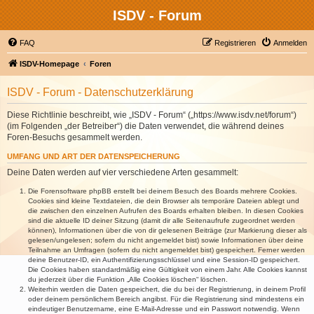
ISDV - Forum
FAQ
Registrieren
Anmelden
ISDV-Homepage
Foren
ISDV - Forum - Datenschutzerklärung
Diese Richtlinie beschreibt, wie „ISDV - Forum“ („https://www.isdv.net/forum“)
(im Folgenden „der Betreiber“) die Daten verwendet, die während deines
Foren-Besuchs gesammelt werden.
UMFANG UND ART DER DATENSPEICHERUNG
Deine Daten werden auf vier verschiedene Arten gesammelt:
Die Forensoftware phpBB erstellt bei deinem Besuch des Boards mehrere Cookies.
Cookies sind kleine Textdateien, die dein Browser als temporäre Dateien ablegt und
die zwischen den einzelnen Aufrufen des Boards erhalten bleiben. In diesen Cookies
sind die aktuelle ID deiner Sitzung (damit dir alle Seitenaufrufe zugeordnet werden
können), Informationen über die von dir gelesenen Beiträge (zur Markierung dieser als
gelesen/ungelesen; sofern du nicht angemeldet bist) sowie Informationen über deine
Teilnahme an Umfragen (sofern du nicht angemeldet bist) gespeichert. Ferner werden
deine Benutzer-ID, ein Authentifizierungsschlüssel und eine Session-ID gespeichert.
Die Cookies haben standardmäßig eine Gültigkeit von einem Jahr. Alle Cookies kannst
du jederzeit über die Funktion „Alle Cookies löschen“ löschen.
Weiterhin werden die Daten gespeichert, die du bei der Registrierung, in deinem Profil
oder deinem persönlichem Bereich angibst. Für die Registrierung sind mindestens ein
eindeutiger Benutzername, eine E-Mail-Adresse und ein Passwort notwendig. Wenn