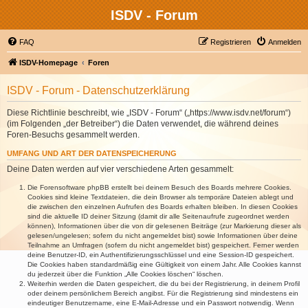
ISDV - Forum
FAQ
Registrieren
Anmelden
ISDV-Homepage
Foren
ISDV - Forum - Datenschutzerklärung
Diese Richtlinie beschreibt, wie „ISDV - Forum“ („https://www.isdv.net/forum“)
(im Folgenden „der Betreiber“) die Daten verwendet, die während deines
Foren-Besuchs gesammelt werden.
UMFANG UND ART DER DATENSPEICHERUNG
Deine Daten werden auf vier verschiedene Arten gesammelt:
Die Forensoftware phpBB erstellt bei deinem Besuch des Boards mehrere Cookies.
Cookies sind kleine Textdateien, die dein Browser als temporäre Dateien ablegt und
die zwischen den einzelnen Aufrufen des Boards erhalten bleiben. In diesen Cookies
sind die aktuelle ID deiner Sitzung (damit dir alle Seitenaufrufe zugeordnet werden
können), Informationen über die von dir gelesenen Beiträge (zur Markierung dieser als
gelesen/ungelesen; sofern du nicht angemeldet bist) sowie Informationen über deine
Teilnahme an Umfragen (sofern du nicht angemeldet bist) gespeichert. Ferner werden
deine Benutzer-ID, ein Authentifizierungsschlüssel und eine Session-ID gespeichert.
Die Cookies haben standardmäßig eine Gültigkeit von einem Jahr. Alle Cookies kannst
du jederzeit über die Funktion „Alle Cookies löschen“ löschen.
Weiterhin werden die Daten gespeichert, die du bei der Registrierung, in deinem Profil
oder deinem persönlichem Bereich angibst. Für die Registrierung sind mindestens ein
eindeutiger Benutzername, eine E-Mail-Adresse und ein Passwort notwendig. Wenn