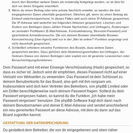
durch den Betreiber weitere Daten als notwendig festgelegt wurden, so ist dies für
dich vor deren Eingabe ersichtlich.
Wenn du einen Beitrag oder eine private Nachricht erstellst, so werden die dort
eingegebenen Daten ebenfalls gespeichert. Gleiches gilt, wenn du einen Beitrag als
Entwurf zwischenspeicherst. In diesen Fällen wird auch deine IP-Adresse gespeichert.
Die IP-Adresse wird weiterhin bei folgenden Aktionen gespeichert: Löschen und
Ändern von Beiträgen (dazu zählen Private Nachrichten und Umfragen), Änderungen
an zentralen Profildaten (E-Mail-Adresse, Kontoaktivierung, Benutzer-Passwort) und
gescheiterte Anmeldeversuche. Die von deinem Browser übermittelte Browser-
Kennzeichnung (User Agent) wird nur in der „Wer ist online?“-Funktion angezeigt und
nicht dauerhaft gespeichert.
Schließlich erfordern einzelne Funktionen des Boards, dass weitere Daten
gespeichert werden. Dazu gehören dein Abstimmungsverhalten bei Umfragen, der
Gelesen-Status von deinen Beiträgen oder explizit von dir gesetzte Lesezeichen oder
Benachrichtigungsfunktionen.
Dein Passwort wird mit einer Einwege-Verschlüsselung (Hash) gespeichert, so
dass es sicher ist. Jedoch wird dir empfohlen, dieses Passwort nicht auf einer
Vielzahl von Webseiten zu verwenden. Das Passwort ist dein Schlüssel zu
deinem Benutzerkonto für das Board, also geh mit ihm sorgsam um.
Insbesondere wird dich kein Vertreter des Betreibers, von phpBB Limited oder
ein Dritter berechtigterweise nach deinem Passwort fragen. Solltest du dein
Passwort vergessen haben, so kannst du die Funktion „Ich habe mein
Passwort vergessen“ benutzen. Die phpBB-Software fragt dich dann nach
deinem Benutzernamen und deiner E-Mail-Adresse und sendet anschließend
ein neu generiertes Passwort an diese Adresse, mit dem du dann auf das
Board zugreifen kannst.
GESTATTUNG DER DATENSPEICHERUNG
Du gestattest dem Betreiber, die von dir eingegebenen und oben näher