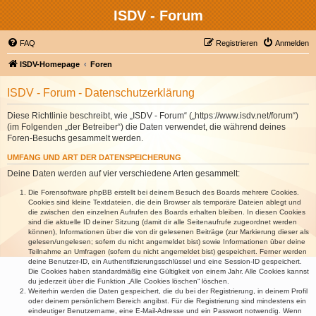
ISDV - Forum
FAQ
Registrieren
Anmelden
ISDV-Homepage
Foren
ISDV - Forum - Datenschutzerklärung
Diese Richtlinie beschreibt, wie „ISDV - Forum“ („https://www.isdv.net/forum“)
(im Folgenden „der Betreiber“) die Daten verwendet, die während deines
Foren-Besuchs gesammelt werden.
UMFANG UND ART DER DATENSPEICHERUNG
Deine Daten werden auf vier verschiedene Arten gesammelt:
Die Forensoftware phpBB erstellt bei deinem Besuch des Boards mehrere Cookies.
Cookies sind kleine Textdateien, die dein Browser als temporäre Dateien ablegt und
die zwischen den einzelnen Aufrufen des Boards erhalten bleiben. In diesen Cookies
sind die aktuelle ID deiner Sitzung (damit dir alle Seitenaufrufe zugeordnet werden
können), Informationen über die von dir gelesenen Beiträge (zur Markierung dieser als
gelesen/ungelesen; sofern du nicht angemeldet bist) sowie Informationen über deine
Teilnahme an Umfragen (sofern du nicht angemeldet bist) gespeichert. Ferner werden
deine Benutzer-ID, ein Authentifizierungsschlüssel und eine Session-ID gespeichert.
Die Cookies haben standardmäßig eine Gültigkeit von einem Jahr. Alle Cookies kannst
du jederzeit über die Funktion „Alle Cookies löschen“ löschen.
Weiterhin werden die Daten gespeichert, die du bei der Registrierung, in deinem Profil
oder deinem persönlichem Bereich angibst. Für die Registrierung sind mindestens ein
eindeutiger Benutzername, eine E-Mail-Adresse und ein Passwort notwendig. Wenn