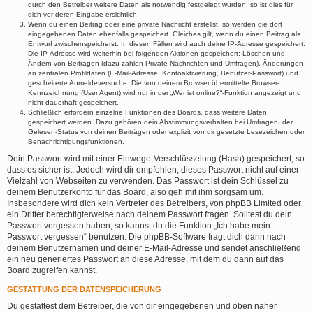
durch den Betreiber weitere Daten als notwendig festgelegt wurden, so ist dies für
dich vor deren Eingabe ersichtlich.
Wenn du einen Beitrag oder eine private Nachricht erstellst, so werden die dort
eingegebenen Daten ebenfalls gespeichert. Gleiches gilt, wenn du einen Beitrag als
Entwurf zwischenspeicherst. In diesen Fällen wird auch deine IP-Adresse gespeichert.
Die IP-Adresse wird weiterhin bei folgenden Aktionen gespeichert: Löschen und
Ändern von Beiträgen (dazu zählen Private Nachrichten und Umfragen), Änderungen
an zentralen Profildaten (E-Mail-Adresse, Kontoaktivierung, Benutzer-Passwort) und
gescheiterte Anmeldeversuche. Die von deinem Browser übermittelte Browser-
Kennzeichnung (User Agent) wird nur in der „Wer ist online?“-Funktion angezeigt und
nicht dauerhaft gespeichert.
Schließlich erfordern einzelne Funktionen des Boards, dass weitere Daten
gespeichert werden. Dazu gehören dein Abstimmungsverhalten bei Umfragen, der
Gelesen-Status von deinen Beiträgen oder explizit von dir gesetzte Lesezeichen oder
Benachrichtigungsfunktionen.
Dein Passwort wird mit einer Einwege-Verschlüsselung (Hash) gespeichert, so
dass es sicher ist. Jedoch wird dir empfohlen, dieses Passwort nicht auf einer
Vielzahl von Webseiten zu verwenden. Das Passwort ist dein Schlüssel zu
deinem Benutzerkonto für das Board, also geh mit ihm sorgsam um.
Insbesondere wird dich kein Vertreter des Betreibers, von phpBB Limited oder
ein Dritter berechtigterweise nach deinem Passwort fragen. Solltest du dein
Passwort vergessen haben, so kannst du die Funktion „Ich habe mein
Passwort vergessen“ benutzen. Die phpBB-Software fragt dich dann nach
deinem Benutzernamen und deiner E-Mail-Adresse und sendet anschließend
ein neu generiertes Passwort an diese Adresse, mit dem du dann auf das
Board zugreifen kannst.
GESTATTUNG DER DATENSPEICHERUNG
Du gestattest dem Betreiber, die von dir eingegebenen und oben näher