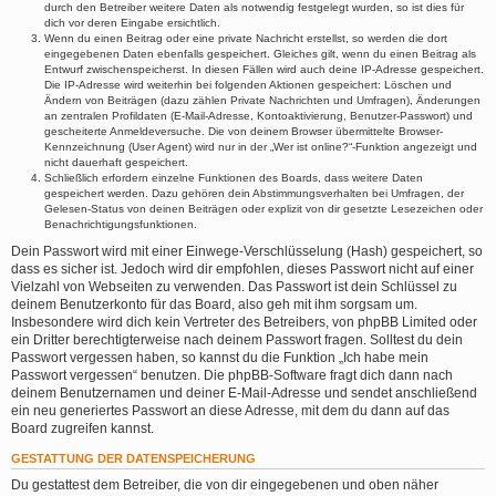
durch den Betreiber weitere Daten als notwendig festgelegt wurden, so ist dies für
dich vor deren Eingabe ersichtlich.
Wenn du einen Beitrag oder eine private Nachricht erstellst, so werden die dort
eingegebenen Daten ebenfalls gespeichert. Gleiches gilt, wenn du einen Beitrag als
Entwurf zwischenspeicherst. In diesen Fällen wird auch deine IP-Adresse gespeichert.
Die IP-Adresse wird weiterhin bei folgenden Aktionen gespeichert: Löschen und
Ändern von Beiträgen (dazu zählen Private Nachrichten und Umfragen), Änderungen
an zentralen Profildaten (E-Mail-Adresse, Kontoaktivierung, Benutzer-Passwort) und
gescheiterte Anmeldeversuche. Die von deinem Browser übermittelte Browser-
Kennzeichnung (User Agent) wird nur in der „Wer ist online?“-Funktion angezeigt und
nicht dauerhaft gespeichert.
Schließlich erfordern einzelne Funktionen des Boards, dass weitere Daten
gespeichert werden. Dazu gehören dein Abstimmungsverhalten bei Umfragen, der
Gelesen-Status von deinen Beiträgen oder explizit von dir gesetzte Lesezeichen oder
Benachrichtigungsfunktionen.
Dein Passwort wird mit einer Einwege-Verschlüsselung (Hash) gespeichert, so
dass es sicher ist. Jedoch wird dir empfohlen, dieses Passwort nicht auf einer
Vielzahl von Webseiten zu verwenden. Das Passwort ist dein Schlüssel zu
deinem Benutzerkonto für das Board, also geh mit ihm sorgsam um.
Insbesondere wird dich kein Vertreter des Betreibers, von phpBB Limited oder
ein Dritter berechtigterweise nach deinem Passwort fragen. Solltest du dein
Passwort vergessen haben, so kannst du die Funktion „Ich habe mein
Passwort vergessen“ benutzen. Die phpBB-Software fragt dich dann nach
deinem Benutzernamen und deiner E-Mail-Adresse und sendet anschließend
ein neu generiertes Passwort an diese Adresse, mit dem du dann auf das
Board zugreifen kannst.
GESTATTUNG DER DATENSPEICHERUNG
Du gestattest dem Betreiber, die von dir eingegebenen und oben näher