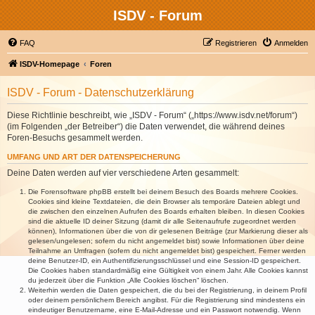
ISDV - Forum
FAQ
Registrieren
Anmelden
ISDV-Homepage
Foren
ISDV - Forum - Datenschutzerklärung
Diese Richtlinie beschreibt, wie „ISDV - Forum“ („https://www.isdv.net/forum“)
(im Folgenden „der Betreiber“) die Daten verwendet, die während deines
Foren-Besuchs gesammelt werden.
UMFANG UND ART DER DATENSPEICHERUNG
Deine Daten werden auf vier verschiedene Arten gesammelt:
Die Forensoftware phpBB erstellt bei deinem Besuch des Boards mehrere Cookies.
Cookies sind kleine Textdateien, die dein Browser als temporäre Dateien ablegt und
die zwischen den einzelnen Aufrufen des Boards erhalten bleiben. In diesen Cookies
sind die aktuelle ID deiner Sitzung (damit dir alle Seitenaufrufe zugeordnet werden
können), Informationen über die von dir gelesenen Beiträge (zur Markierung dieser als
gelesen/ungelesen; sofern du nicht angemeldet bist) sowie Informationen über deine
Teilnahme an Umfragen (sofern du nicht angemeldet bist) gespeichert. Ferner werden
deine Benutzer-ID, ein Authentifizierungsschlüssel und eine Session-ID gespeichert.
Die Cookies haben standardmäßig eine Gültigkeit von einem Jahr. Alle Cookies kannst
du jederzeit über die Funktion „Alle Cookies löschen“ löschen.
Weiterhin werden die Daten gespeichert, die du bei der Registrierung, in deinem Profil
oder deinem persönlichem Bereich angibst. Für die Registrierung sind mindestens ein
eindeutiger Benutzername, eine E-Mail-Adresse und ein Passwort notwendig. Wenn