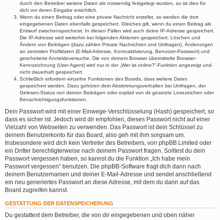
durch den Betreiber weitere Daten als notwendig festgelegt wurden, so ist dies für
dich vor deren Eingabe ersichtlich.
Wenn du einen Beitrag oder eine private Nachricht erstellst, so werden die dort
eingegebenen Daten ebenfalls gespeichert. Gleiches gilt, wenn du einen Beitrag als
Entwurf zwischenspeicherst. In diesen Fällen wird auch deine IP-Adresse gespeichert.
Die IP-Adresse wird weiterhin bei folgenden Aktionen gespeichert: Löschen und
Ändern von Beiträgen (dazu zählen Private Nachrichten und Umfragen), Änderungen
an zentralen Profildaten (E-Mail-Adresse, Kontoaktivierung, Benutzer-Passwort) und
gescheiterte Anmeldeversuche. Die von deinem Browser übermittelte Browser-
Kennzeichnung (User Agent) wird nur in der „Wer ist online?“-Funktion angezeigt und
nicht dauerhaft gespeichert.
Schließlich erfordern einzelne Funktionen des Boards, dass weitere Daten
gespeichert werden. Dazu gehören dein Abstimmungsverhalten bei Umfragen, der
Gelesen-Status von deinen Beiträgen oder explizit von dir gesetzte Lesezeichen oder
Benachrichtigungsfunktionen.
Dein Passwort wird mit einer Einwege-Verschlüsselung (Hash) gespeichert, so
dass es sicher ist. Jedoch wird dir empfohlen, dieses Passwort nicht auf einer
Vielzahl von Webseiten zu verwenden. Das Passwort ist dein Schlüssel zu
deinem Benutzerkonto für das Board, also geh mit ihm sorgsam um.
Insbesondere wird dich kein Vertreter des Betreibers, von phpBB Limited oder
ein Dritter berechtigterweise nach deinem Passwort fragen. Solltest du dein
Passwort vergessen haben, so kannst du die Funktion „Ich habe mein
Passwort vergessen“ benutzen. Die phpBB-Software fragt dich dann nach
deinem Benutzernamen und deiner E-Mail-Adresse und sendet anschließend
ein neu generiertes Passwort an diese Adresse, mit dem du dann auf das
Board zugreifen kannst.
GESTATTUNG DER DATENSPEICHERUNG
Du gestattest dem Betreiber, die von dir eingegebenen und oben näher