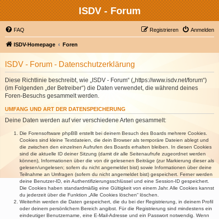
ISDV - Forum
FAQ
Registrieren
Anmelden
ISDV-Homepage
Foren
ISDV - Forum - Datenschutzerklärung
Diese Richtlinie beschreibt, wie „ISDV - Forum“ („https://www.isdv.net/forum“)
(im Folgenden „der Betreiber“) die Daten verwendet, die während deines
Foren-Besuchs gesammelt werden.
UMFANG UND ART DER DATENSPEICHERUNG
Deine Daten werden auf vier verschiedene Arten gesammelt:
Die Forensoftware phpBB erstellt bei deinem Besuch des Boards mehrere Cookies.
Cookies sind kleine Textdateien, die dein Browser als temporäre Dateien ablegt und
die zwischen den einzelnen Aufrufen des Boards erhalten bleiben. In diesen Cookies
sind die aktuelle ID deiner Sitzung (damit dir alle Seitenaufrufe zugeordnet werden
können), Informationen über die von dir gelesenen Beiträge (zur Markierung dieser als
gelesen/ungelesen; sofern du nicht angemeldet bist) sowie Informationen über deine
Teilnahme an Umfragen (sofern du nicht angemeldet bist) gespeichert. Ferner werden
deine Benutzer-ID, ein Authentifizierungsschlüssel und eine Session-ID gespeichert.
Die Cookies haben standardmäßig eine Gültigkeit von einem Jahr. Alle Cookies kannst
du jederzeit über die Funktion „Alle Cookies löschen“ löschen.
Weiterhin werden die Daten gespeichert, die du bei der Registrierung, in deinem Profil
oder deinem persönlichem Bereich angibst. Für die Registrierung sind mindestens ein
eindeutiger Benutzername, eine E-Mail-Adresse und ein Passwort notwendig. Wenn