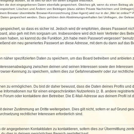
stgelegt wurden, so ist dies für dich vor deren Eingabe ersichtlich.
rden die dort eingegebenen Daten ebenfalls gespeichert. Gleiches gilt, wenn du einen Beitrag als
 gespeichert: Löschen und Ändern von Beiträgen (dazu zählen Private Nachrichten und Umfragen)
em Browser übermittelte Browser-Kennzeichnung (User Agent) wird nur in der „Wer ist online?“-F
re Daten gespeichert werden. Dazu gehören dein Abstimmungsverhalten bei Umfragen, der Gelesen
espeichert, so dass es sicher ist. Jedoch wird dir empfohlen, dieses Passwort ni
ard, also geh mit ihm sorgsam um. Insbesondere wird dich kein Vertreter des Betre
essen haben, so kannst du die Funktion „Ich habe mein Passwort vergessen“ benut
ßend ein neu generiertes Passwort an diese Adresse, mit dem du dann auf das Bo
en näher spezifizierten Daten zu speichern, um das Board betreiben und anbieten 
 Interessenabwägung zwischen deinen und seinen Interessen sowie den Interessen D
rowser-Kennung zu speichern, sofern dies zur Gefahrenabwehr oder zur rechtlichen
 zu ermöglichen. Du bist dir daher bewusst, dass die Daten deines Profils und die 
e Informationen nur für einen eingeschränkten Nutzerkreis (z. B. andere registriert
Forum oder kontaktiere den Betreiber. Die E-Mail-Adresse aus deinem Profil ist d
 deiner Zustimmung an Dritte weitergeben. Dies gilt nicht, sofern er auf Grund ge
urchsetzung rechtlicher Interessen erforderlich sind.
 dir angegebenen Kontaktdaten zu kontaktieren, sofern dies zur Übermittlung zentra
 du dies in deinem persönlichen Bereich gestattet hast.