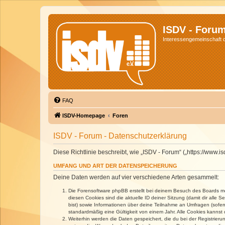
ISDV - Foru
Interessengemeinschaft de
FAQ
ISDV-Homepage
Foren
ISDV - Forum - Datenschutzerklärung
Diese Richtlinie beschreibt, wie „ISDV - Forum“ („https://www
UMFANG UND ART DER DATENSPEICHERUNG
Deine Daten werden auf vier verschiedene Arten gesammelt:
Die Forensoftware phpBB erstellt bei deinem Besuch des Boards meh
diesen Cookies sind die aktuelle ID deiner Sitzung (damit dir alle
bist) sowie Informationen über deine Teilnahme an Umfragen (sofer
standardmäßig eine Gültigkeit von einem Jahr. Alle Cookies kannst d
Weiterhin werden die Daten gespeichert, die du bei der Registrieru