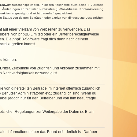
 Entwurf zwischenspeicherst. In diesen Fällen wird auch deine IP-Adresse
, Änderungen an zentralen Profildaten (E-Mail-Adresse, Kontoaktivierung,
unktion angezeigt und nicht dauerhaft gespeichert.
-Status von deinen Beiträgen oder explizit von dir gesetzte Lesezeichen
cht auf einer Vielzahl von Webseiten zu verwenden. Das
ibers, von phpBB Limited oder ein Dritter berechtigterweise
zen. Die phpBB-Software fragt dich dann nach deinem
ard zugreifen kannst.
zu können.
ritter, Zeitpunkte von Zugriffen und Aktionen zusammen mit
 Nachverfolgbarkeit notwendig ist.
von dir erstellten Beiträge im Internet öffentlich zugänglich
e Benutzer, Administratoren etc.) zugänglich sind. Wenn du
abei jedoch nur für den Betreiber und von ihm beauftragte
setzlicher Regelungen zur Weitergabe der Daten (z. B. an
ler Informationen über das Board erforderlich ist. Darüber