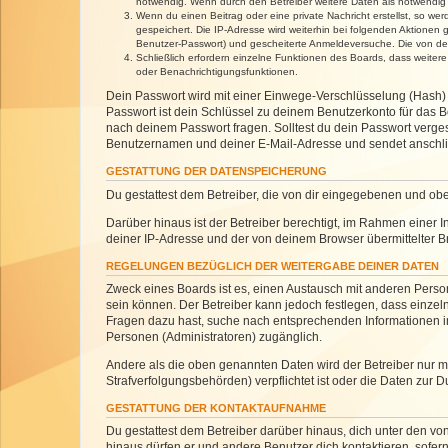
notwendig. Wenn durch den Betreiber weitere Daten als notwendig fe
Wenn du einen Beitrag oder eine private Nachricht erstellst, so we
gespeichert. Die IP-Adresse wird weiterhin bei folgenden Aktionen
Benutzer-Passwort) und gescheiterte Anmeldeversuche. Die von dein
Schließlich erfordern einzelne Funktionen des Boards, dass weite
oder Benachrichtigungsfunktionen.
Dein Passwort wird mit einer Einwege-Verschlüsselung (Hash) g
Passwort ist dein Schlüssel zu deinem Benutzerkonto für das Bo
nach deinem Passwort fragen. Solltest du dein Passwort verg
Benutzernamen und deiner E-Mail-Adresse und sendet anschlie
GESTATTUNG DER DATENSPEICHERUNG
Du gestattest dem Betreiber, die von dir eingegebenen und ob
Darüber hinaus ist der Betreiber berechtigt, im Rahmen einer
deiner IP-Adresse und der von deinem Browser übermittelter B
REGELUNGEN BEZÜGLICH DER WEITERGABE DEINER DATEN
Zweck eines Boards ist es, einen Austausch mit anderen Personen
sein können. Der Betreiber kann jedoch festlegen, dass einzeln
Fragen dazu hast, suche nach entsprechenden Informationen im 
Personen (Administratoren) zugänglich.
Andere als die oben genannten Daten wird der Betreiber nur mit
Strafverfolgungsbehörden) verpflichtet ist oder die Daten zur D
GESTATTUNG DER KONTAKTAUFNAHME
Du gestattest dem Betreiber darüber hinaus, dich unter den von
hinaus dürfen er und andere Benutzer dich kontaktieren, sofern