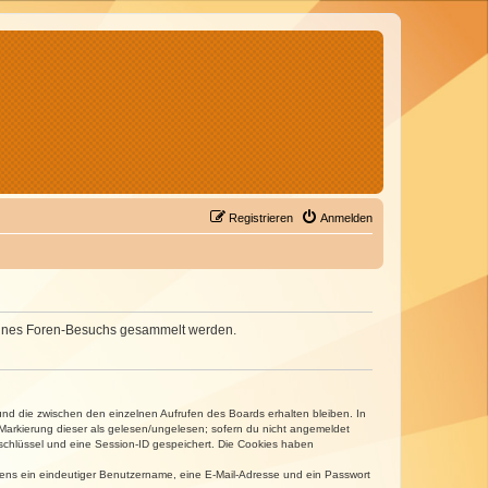
Registrieren
Anmelden
d deines Foren-Besuchs gesammelt werden.
und die zwischen den einzelnen Aufrufen des Boards erhalten bleiben. In
r Markierung dieser als gelesen/ungelesen; sofern du nicht angemeldet
sschlüssel und eine Session-ID gespeichert. Die Cookies haben
estens ein eindeutiger Benutzername, eine E-Mail-Adresse und ein Passwort