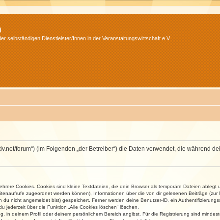
m
r selbständigen Dienstleister/Innen in der Veranstaltungswirtschaft e.V.
.isdv.net/forum“) (im Folgenden „der Betreiber“) die Daten verwendet, die währen
rere Cookies. Cookies sind kleine Textdateien, die dein Browser als temporäre Dateien ablegt 
 Seitenaufrufe zugeordnet werden können), Informationen über die von dir gelesenen Beiträge (zu
n du nicht angemeldet bist) gespeichert. Ferner werden deine Benutzer-ID, ein Authentifizierung
u jederzeit über die Funktion „Alle Cookies löschen“ löschen.
ng, in deinem Profil oder deinem persönlichem Bereich angibst. Für die Registrierung sind mind