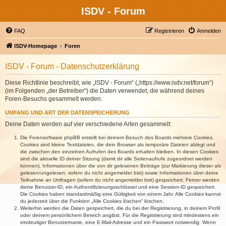
ISDV - Forum
FAQ
Registrieren
Anmelden
ISDV-Homepage
Foren
ISDV - Forum - Datenschutzerklärung
Diese Richtlinie beschreibt, wie „ISDV - Forum“ („https://www.isdv.net/forum“)
(im Folgenden „der Betreiber“) die Daten verwendet, die während deines
Foren-Besuchs gesammelt werden.
UMFANG UND ART DER DATENSPEICHERUNG
Deine Daten werden auf vier verschiedene Arten gesammelt:
Die Forensoftware phpBB erstellt bei deinem Besuch des Boards mehrere Cookies.
Cookies sind kleine Textdateien, die dein Browser als temporäre Dateien ablegt und
die zwischen den einzelnen Aufrufen des Boards erhalten bleiben. In diesen Cookies
sind die aktuelle ID deiner Sitzung (damit dir alle Seitenaufrufe zugeordnet werden
können), Informationen über die von dir gelesenen Beiträge (zur Markierung dieser als
gelesen/ungelesen; sofern du nicht angemeldet bist) sowie Informationen über deine
Teilnahme an Umfragen (sofern du nicht angemeldet bist) gespeichert. Ferner werden
deine Benutzer-ID, ein Authentifizierungsschlüssel und eine Session-ID gespeichert.
Die Cookies haben standardmäßig eine Gültigkeit von einem Jahr. Alle Cookies kannst
du jederzeit über die Funktion „Alle Cookies löschen“ löschen.
Weiterhin werden die Daten gespeichert, die du bei der Registrierung, in deinem Profil
oder deinem persönlichem Bereich angibst. Für die Registrierung sind mindestens ein
eindeutiger Benutzername, eine E-Mail-Adresse und ein Passwort notwendig. Wenn