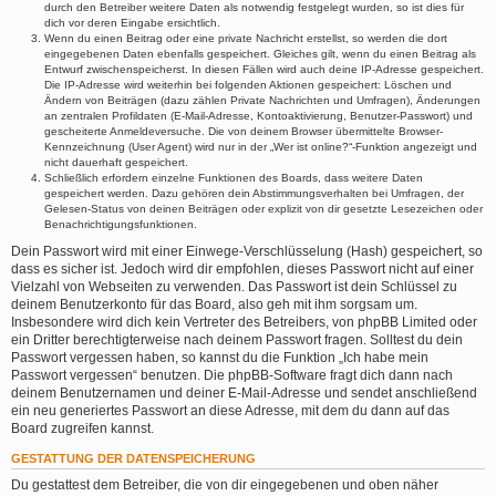
durch den Betreiber weitere Daten als notwendig festgelegt wurden, so ist dies für
dich vor deren Eingabe ersichtlich.
Wenn du einen Beitrag oder eine private Nachricht erstellst, so werden die dort
eingegebenen Daten ebenfalls gespeichert. Gleiches gilt, wenn du einen Beitrag als
Entwurf zwischenspeicherst. In diesen Fällen wird auch deine IP-Adresse gespeichert.
Die IP-Adresse wird weiterhin bei folgenden Aktionen gespeichert: Löschen und
Ändern von Beiträgen (dazu zählen Private Nachrichten und Umfragen), Änderungen
an zentralen Profildaten (E-Mail-Adresse, Kontoaktivierung, Benutzer-Passwort) und
gescheiterte Anmeldeversuche. Die von deinem Browser übermittelte Browser-
Kennzeichnung (User Agent) wird nur in der „Wer ist online?“-Funktion angezeigt und
nicht dauerhaft gespeichert.
Schließlich erfordern einzelne Funktionen des Boards, dass weitere Daten
gespeichert werden. Dazu gehören dein Abstimmungsverhalten bei Umfragen, der
Gelesen-Status von deinen Beiträgen oder explizit von dir gesetzte Lesezeichen oder
Benachrichtigungsfunktionen.
Dein Passwort wird mit einer Einwege-Verschlüsselung (Hash) gespeichert, so
dass es sicher ist. Jedoch wird dir empfohlen, dieses Passwort nicht auf einer
Vielzahl von Webseiten zu verwenden. Das Passwort ist dein Schlüssel zu
deinem Benutzerkonto für das Board, also geh mit ihm sorgsam um.
Insbesondere wird dich kein Vertreter des Betreibers, von phpBB Limited oder
ein Dritter berechtigterweise nach deinem Passwort fragen. Solltest du dein
Passwort vergessen haben, so kannst du die Funktion „Ich habe mein
Passwort vergessen“ benutzen. Die phpBB-Software fragt dich dann nach
deinem Benutzernamen und deiner E-Mail-Adresse und sendet anschließend
ein neu generiertes Passwort an diese Adresse, mit dem du dann auf das
Board zugreifen kannst.
GESTATTUNG DER DATENSPEICHERUNG
Du gestattest dem Betreiber, die von dir eingegebenen und oben näher