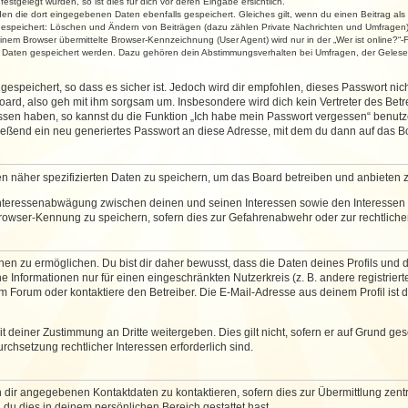
stgelegt wurden, so ist dies für dich vor deren Eingabe ersichtlich.
rden die dort eingegebenen Daten ebenfalls gespeichert. Gleiches gilt, wenn du einen Beitrag als
 gespeichert: Löschen und Ändern von Beiträgen (dazu zählen Private Nachrichten und Umfragen)
em Browser übermittelte Browser-Kennzeichnung (User Agent) wird nur in der „Wer ist online?“-F
re Daten gespeichert werden. Dazu gehören dein Abstimmungsverhalten bei Umfragen, der Gelesen
espeichert, so dass es sicher ist. Jedoch wird dir empfohlen, dieses Passwort ni
ard, also geh mit ihm sorgsam um. Insbesondere wird dich kein Vertreter des Betre
essen haben, so kannst du die Funktion „Ich habe mein Passwort vergessen“ benut
ßend ein neu generiertes Passwort an diese Adresse, mit dem du dann auf das Bo
en näher spezifizierten Daten zu speichern, um das Board betreiben und anbieten 
 Interessenabwägung zwischen deinen und seinen Interessen sowie den Interessen D
rowser-Kennung zu speichern, sofern dies zur Gefahrenabwehr oder zur rechtlichen
 zu ermöglichen. Du bist dir daher bewusst, dass die Daten deines Profils und die 
e Informationen nur für einen eingeschränkten Nutzerkreis (z. B. andere registriert
Forum oder kontaktiere den Betreiber. Die E-Mail-Adresse aus deinem Profil ist d
 deiner Zustimmung an Dritte weitergeben. Dies gilt nicht, sofern er auf Grund ge
urchsetzung rechtlicher Interessen erforderlich sind.
 dir angegebenen Kontaktdaten zu kontaktieren, sofern dies zur Übermittlung zentra
 du dies in deinem persönlichen Bereich gestattet hast.