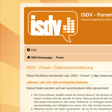
ISDV - Foru
Interessengemeinschaft de
FAQ
ISDV-Homepage
Foren
ISDV - Forum - Datenschutzerklärung
Diese Richtlinie beschreibt, wie „ISDV - Forum“ („https://www
UMFANG UND ART DER DATENSPEICHERUNG
Deine Daten werden auf vier verschiedene Arten gesammelt:
Die Forensoftware phpBB erstellt bei deinem Besuch des Boards meh
diesen Cookies sind die aktuelle ID deiner Sitzung (damit dir alle
bist) sowie Informationen über deine Teilnahme an Umfragen (sofer
standardmäßig eine Gültigkeit von einem Jahr. Alle Cookies kannst d
Weiterhin werden die Daten gespeichert, die du bei der Registrieru