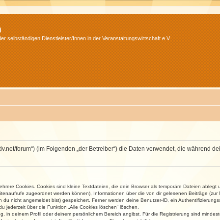
m
r selbständigen Dienstleister/Innen in der Veranstaltungswirtschaft e.V.
.isdv.net/forum“) (im Folgenden „der Betreiber“) die Daten verwendet, die währen
rere Cookies. Cookies sind kleine Textdateien, die dein Browser als temporäre Dateien ablegt 
 Seitenaufrufe zugeordnet werden können), Informationen über die von dir gelesenen Beiträge (zu
n du nicht angemeldet bist) gespeichert. Ferner werden deine Benutzer-ID, ein Authentifizierung
u jederzeit über die Funktion „Alle Cookies löschen“ löschen.
ng, in deinem Profil oder deinem persönlichem Bereich angibst. Für die Registrierung sind mind