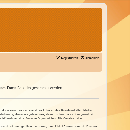
Registrieren
Anmelden
d deines Foren-Besuchs gesammelt werden.
und die zwischen den einzelnen Aufrufen des Boards erhalten bleiben. In
r Markierung dieser als gelesen/ungelesen; sofern du nicht angemeldet
sschlüssel und eine Session-ID gespeichert. Die Cookies haben
estens ein eindeutiger Benutzername, eine E-Mail-Adresse und ein Passwort