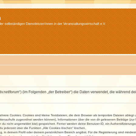
m
r selbständigen Dienstleister/Innen in der Veranstaltungswirtschaft e.V.
.isdv.net/forum“) (im Folgenden „der Betreiber“) die Daten verwendet, die währen
rere Cookies. Cookies sind kleine Textdateien, die dein Browser als temporäre Dateien ablegt 
 Seitenaufrufe zugeordnet werden können), Informationen über die von dir gelesenen Beiträge (zu
n du nicht angemeldet bist) gespeichert. Ferner werden deine Benutzer-ID, ein Authentifizierung
u jederzeit über die Funktion „Alle Cookies löschen“ löschen.
ng, in deinem Profil oder deinem persönlichem Bereich angibst. Für die Registrierung sind mind