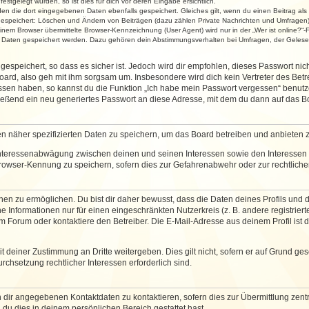
stgelegt wurden, so ist dies für dich vor deren Eingabe ersichtlich.
rden die dort eingegebenen Daten ebenfalls gespeichert. Gleiches gilt, wenn du einen Beitrag als
 gespeichert: Löschen und Ändern von Beiträgen (dazu zählen Private Nachrichten und Umfragen)
em Browser übermittelte Browser-Kennzeichnung (User Agent) wird nur in der „Wer ist online?“-F
re Daten gespeichert werden. Dazu gehören dein Abstimmungsverhalten bei Umfragen, der Gelesen
espeichert, so dass es sicher ist. Jedoch wird dir empfohlen, dieses Passwort ni
ard, also geh mit ihm sorgsam um. Insbesondere wird dich kein Vertreter des Betre
essen haben, so kannst du die Funktion „Ich habe mein Passwort vergessen“ benut
ßend ein neu generiertes Passwort an diese Adresse, mit dem du dann auf das Bo
en näher spezifizierten Daten zu speichern, um das Board betreiben und anbieten 
 Interessenabwägung zwischen deinen und seinen Interessen sowie den Interessen D
rowser-Kennung zu speichern, sofern dies zur Gefahrenabwehr oder zur rechtlichen
 zu ermöglichen. Du bist dir daher bewusst, dass die Daten deines Profils und die 
e Informationen nur für einen eingeschränkten Nutzerkreis (z. B. andere registriert
Forum oder kontaktiere den Betreiber. Die E-Mail-Adresse aus deinem Profil ist d
 deiner Zustimmung an Dritte weitergeben. Dies gilt nicht, sofern er auf Grund ge
urchsetzung rechtlicher Interessen erforderlich sind.
 dir angegebenen Kontaktdaten zu kontaktieren, sofern dies zur Übermittlung zentra
 du dies in deinem persönlichen Bereich gestattet hast.