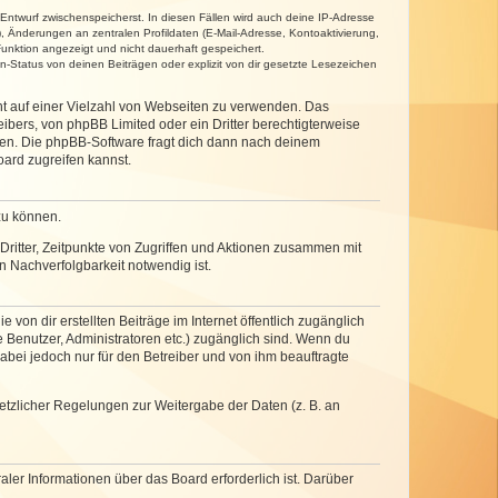
 Entwurf zwischenspeicherst. In diesen Fällen wird auch deine IP-Adresse
, Änderungen an zentralen Profildaten (E-Mail-Adresse, Kontoaktivierung,
unktion angezeigt und nicht dauerhaft gespeichert.
-Status von deinen Beiträgen oder explizit von dir gesetzte Lesezeichen
cht auf einer Vielzahl von Webseiten zu verwenden. Das
ibers, von phpBB Limited oder ein Dritter berechtigterweise
zen. Die phpBB-Software fragt dich dann nach deinem
ard zugreifen kannst.
zu können.
ritter, Zeitpunkte von Zugriffen und Aktionen zusammen mit
 Nachverfolgbarkeit notwendig ist.
von dir erstellten Beiträge im Internet öffentlich zugänglich
e Benutzer, Administratoren etc.) zugänglich sind. Wenn du
abei jedoch nur für den Betreiber und von ihm beauftragte
setzlicher Regelungen zur Weitergabe der Daten (z. B. an
ler Informationen über das Board erforderlich ist. Darüber