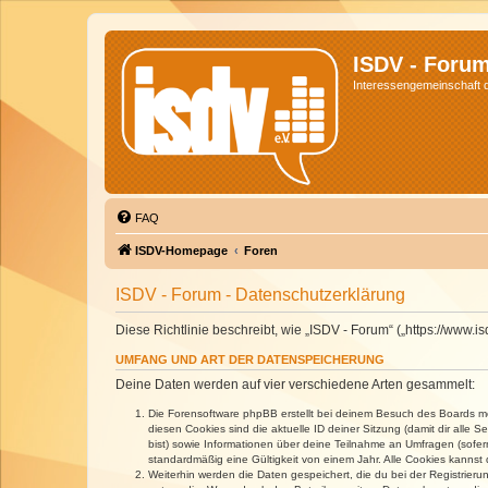
ISDV - Foru
Interessengemeinschaft de
FAQ
ISDV-Homepage
Foren
ISDV - Forum - Datenschutzerklärung
Diese Richtlinie beschreibt, wie „ISDV - Forum“ („https://www
UMFANG UND ART DER DATENSPEICHERUNG
Deine Daten werden auf vier verschiedene Arten gesammelt:
Die Forensoftware phpBB erstellt bei deinem Besuch des Boards meh
diesen Cookies sind die aktuelle ID deiner Sitzung (damit dir alle
bist) sowie Informationen über deine Teilnahme an Umfragen (sofer
standardmäßig eine Gültigkeit von einem Jahr. Alle Cookies kannst d
Weiterhin werden die Daten gespeichert, die du bei der Registrieru