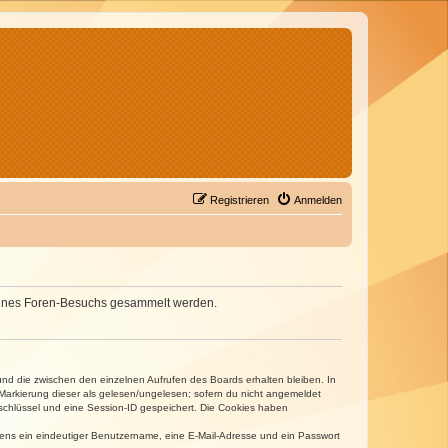
Registrieren
Anmelden
d deines Foren-Besuchs gesammelt werden.
und die zwischen den einzelnen Aufrufen des Boards erhalten bleiben. In
r Markierung dieser als gelesen/ungelesen; sofern du nicht angemeldet
sschlüssel und eine Session-ID gespeichert. Die Cookies haben
estens ein eindeutiger Benutzername, eine E-Mail-Adresse und ein Passwort