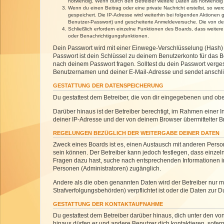
notwendig. Wenn durch den Betreiber weitere Daten als notwendig fe
Wenn du einen Beitrag oder eine private Nachricht erstellst, so we
gespeichert. Die IP-Adresse wird weiterhin bei folgenden Aktionen
Benutzer-Passwort) und gescheiterte Anmeldeversuche. Die von dein
Schließlich erfordern einzelne Funktionen des Boards, dass weite
oder Benachrichtigungsfunktionen.
Dein Passwort wird mit einer Einwege-Verschlüsselung (Hash) g
Passwort ist dein Schlüssel zu deinem Benutzerkonto für das Bo
nach deinem Passwort fragen. Solltest du dein Passwort verg
Benutzernamen und deiner E-Mail-Adresse und sendet anschlie
GESTATTUNG DER DATENSPEICHERUNG
Du gestattest dem Betreiber, die von dir eingegebenen und ob
Darüber hinaus ist der Betreiber berechtigt, im Rahmen einer
deiner IP-Adresse und der von deinem Browser übermittelter B
REGELUNGEN BEZÜGLICH DER WEITERGABE DEINER DATEN
Zweck eines Boards ist es, einen Austausch mit anderen Personen
sein können. Der Betreiber kann jedoch festlegen, dass einzeln
Fragen dazu hast, suche nach entsprechenden Informationen im 
Personen (Administratoren) zugänglich.
Andere als die oben genannten Daten wird der Betreiber nur mit
Strafverfolgungsbehörden) verpflichtet ist oder die Daten zur D
GESTATTUNG DER KONTAKTAUFNAHME
Du gestattest dem Betreiber darüber hinaus, dich unter den von
hinaus dürfen er und andere Benutzer dich kontaktieren, sofern