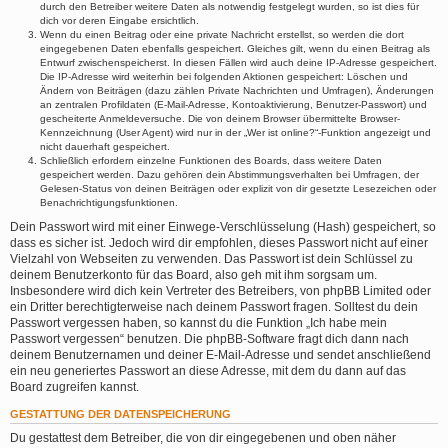
durch den Betreiber weitere Daten als notwendig festgelegt wurden, so ist dies für
dich vor deren Eingabe ersichtlich.
Wenn du einen Beitrag oder eine private Nachricht erstellst, so werden die dort
eingegebenen Daten ebenfalls gespeichert. Gleiches gilt, wenn du einen Beitrag als
Entwurf zwischenspeicherst. In diesen Fällen wird auch deine IP-Adresse gespeichert.
Die IP-Adresse wird weiterhin bei folgenden Aktionen gespeichert: Löschen und
Ändern von Beiträgen (dazu zählen Private Nachrichten und Umfragen), Änderungen
an zentralen Profildaten (E-Mail-Adresse, Kontoaktivierung, Benutzer-Passwort) und
gescheiterte Anmeldeversuche. Die von deinem Browser übermittelte Browser-
Kennzeichnung (User Agent) wird nur in der „Wer ist online?“-Funktion angezeigt und
nicht dauerhaft gespeichert.
Schließlich erfordern einzelne Funktionen des Boards, dass weitere Daten
gespeichert werden. Dazu gehören dein Abstimmungsverhalten bei Umfragen, der
Gelesen-Status von deinen Beiträgen oder explizit von dir gesetzte Lesezeichen oder
Benachrichtigungsfunktionen.
Dein Passwort wird mit einer Einwege-Verschlüsselung (Hash) gespeichert, so
dass es sicher ist. Jedoch wird dir empfohlen, dieses Passwort nicht auf einer
Vielzahl von Webseiten zu verwenden. Das Passwort ist dein Schlüssel zu
deinem Benutzerkonto für das Board, also geh mit ihm sorgsam um.
Insbesondere wird dich kein Vertreter des Betreibers, von phpBB Limited oder
ein Dritter berechtigterweise nach deinem Passwort fragen. Solltest du dein
Passwort vergessen haben, so kannst du die Funktion „Ich habe mein
Passwort vergessen“ benutzen. Die phpBB-Software fragt dich dann nach
deinem Benutzernamen und deiner E-Mail-Adresse und sendet anschließend
ein neu generiertes Passwort an diese Adresse, mit dem du dann auf das
Board zugreifen kannst.
GESTATTUNG DER DATENSPEICHERUNG
Du gestattest dem Betreiber, die von dir eingegebenen und oben näher