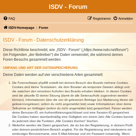
ISDV - Forum
FAQ
Registrieren
Anmelden
ISDV-Homepage
Foren
ISDV - Forum - Datenschutzerklärung
Diese Richtlinie beschreibt, wie „ISDV - Forum“ („https://www.isdv.net/forum“)
(im Folgenden „der Betreiber“) die Daten verwendet, die während deines
Foren-Besuchs gesammelt werden.
UMFANG UND ART DER DATENSPEICHERUNG
Deine Daten werden auf vier verschiedene Arten gesammelt:
Die Forensoftware phpBB erstellt bei deinem Besuch des Boards mehrere Cookies.
Cookies sind kleine Textdateien, die dein Browser als temporäre Dateien ablegt und
die zwischen den einzelnen Aufrufen des Boards erhalten bleiben. In diesen Cookies
sind die aktuelle ID deiner Sitzung (damit dir alle Seitenaufrufe zugeordnet werden
können), Informationen über die von dir gelesenen Beiträge (zur Markierung dieser als
gelesen/ungelesen; sofern du nicht angemeldet bist) sowie Informationen über deine
Teilnahme an Umfragen (sofern du nicht angemeldet bist) gespeichert. Ferner werden
deine Benutzer-ID, ein Authentifizierungsschlüssel und eine Session-ID gespeichert.
Die Cookies haben standardmäßig eine Gültigkeit von einem Jahr. Alle Cookies kannst
du jederzeit über die Funktion „Alle Cookies löschen“ löschen.
Weiterhin werden die Daten gespeichert, die du bei der Registrierung, in deinem Profil
oder deinem persönlichem Bereich angibst. Für die Registrierung sind mindestens ein
eindeutiger Benutzername, eine E-Mail-Adresse und ein Passwort notwendig. Wenn