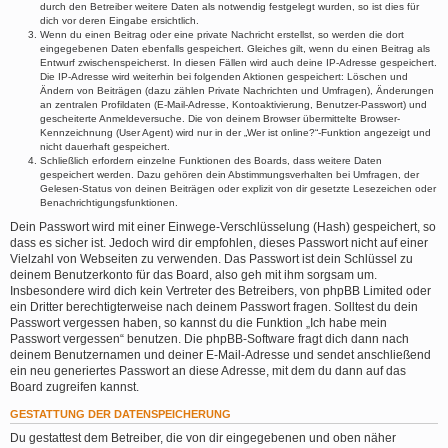
durch den Betreiber weitere Daten als notwendig festgelegt wurden, so ist dies für
dich vor deren Eingabe ersichtlich.
Wenn du einen Beitrag oder eine private Nachricht erstellst, so werden die dort
eingegebenen Daten ebenfalls gespeichert. Gleiches gilt, wenn du einen Beitrag als
Entwurf zwischenspeicherst. In diesen Fällen wird auch deine IP-Adresse gespeichert.
Die IP-Adresse wird weiterhin bei folgenden Aktionen gespeichert: Löschen und
Ändern von Beiträgen (dazu zählen Private Nachrichten und Umfragen), Änderungen
an zentralen Profildaten (E-Mail-Adresse, Kontoaktivierung, Benutzer-Passwort) und
gescheiterte Anmeldeversuche. Die von deinem Browser übermittelte Browser-
Kennzeichnung (User Agent) wird nur in der „Wer ist online?“-Funktion angezeigt und
nicht dauerhaft gespeichert.
Schließlich erfordern einzelne Funktionen des Boards, dass weitere Daten
gespeichert werden. Dazu gehören dein Abstimmungsverhalten bei Umfragen, der
Gelesen-Status von deinen Beiträgen oder explizit von dir gesetzte Lesezeichen oder
Benachrichtigungsfunktionen.
Dein Passwort wird mit einer Einwege-Verschlüsselung (Hash) gespeichert, so
dass es sicher ist. Jedoch wird dir empfohlen, dieses Passwort nicht auf einer
Vielzahl von Webseiten zu verwenden. Das Passwort ist dein Schlüssel zu
deinem Benutzerkonto für das Board, also geh mit ihm sorgsam um.
Insbesondere wird dich kein Vertreter des Betreibers, von phpBB Limited oder
ein Dritter berechtigterweise nach deinem Passwort fragen. Solltest du dein
Passwort vergessen haben, so kannst du die Funktion „Ich habe mein
Passwort vergessen“ benutzen. Die phpBB-Software fragt dich dann nach
deinem Benutzernamen und deiner E-Mail-Adresse und sendet anschließend
ein neu generiertes Passwort an diese Adresse, mit dem du dann auf das
Board zugreifen kannst.
GESTATTUNG DER DATENSPEICHERUNG
Du gestattest dem Betreiber, die von dir eingegebenen und oben näher