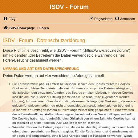
ISDV - Forum
FAQ
Registrieren
Anmelden
ISDV-Homepage
Foren
ISDV - Forum - Datenschutzerklärung
Diese Richtlinie beschreibt, wie „ISDV - Forum“ („https://www.isdv.net/forum“)
(im Folgenden „der Betreiber“) die Daten verwendet, die während deines
Foren-Besuchs gesammelt werden.
UMFANG UND ART DER DATENSPEICHERUNG
Deine Daten werden auf vier verschiedene Arten gesammelt:
Die Forensoftware phpBB erstellt bei deinem Besuch des Boards mehrere Cookies.
Cookies sind kleine Textdateien, die dein Browser als temporäre Dateien ablegt und
die zwischen den einzelnen Aufrufen des Boards erhalten bleiben. In diesen Cookies
sind die aktuelle ID deiner Sitzung (damit dir alle Seitenaufrufe zugeordnet werden
können), Informationen über die von dir gelesenen Beiträge (zur Markierung dieser als
gelesen/ungelesen; sofern du nicht angemeldet bist) sowie Informationen über deine
Teilnahme an Umfragen (sofern du nicht angemeldet bist) gespeichert. Ferner werden
deine Benutzer-ID, ein Authentifizierungsschlüssel und eine Session-ID gespeichert.
Die Cookies haben standardmäßig eine Gültigkeit von einem Jahr. Alle Cookies kannst
du jederzeit über die Funktion „Alle Cookies löschen“ löschen.
Weiterhin werden die Daten gespeichert, die du bei der Registrierung, in deinem Profil
oder deinem persönlichem Bereich angibst. Für die Registrierung sind mindestens ein
eindeutiger Benutzername, eine E-Mail-Adresse und ein Passwort notwendig. Wenn