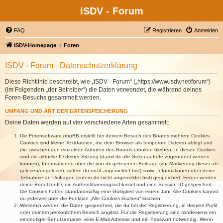
ISDV - Forum
FAQ
Registrieren
Anmelden
ISDV-Homepage
Foren
ISDV - Forum - Datenschutzerklärung
Diese Richtlinie beschreibt, wie „ISDV - Forum“ („https://www.isdv.net/forum“)
(im Folgenden „der Betreiber“) die Daten verwendet, die während deines
Foren-Besuchs gesammelt werden.
UMFANG UND ART DER DATENSPEICHERUNG
Deine Daten werden auf vier verschiedene Arten gesammelt:
Die Forensoftware phpBB erstellt bei deinem Besuch des Boards mehrere Cookies.
Cookies sind kleine Textdateien, die dein Browser als temporäre Dateien ablegt und
die zwischen den einzelnen Aufrufen des Boards erhalten bleiben. In diesen Cookies
sind die aktuelle ID deiner Sitzung (damit dir alle Seitenaufrufe zugeordnet werden
können), Informationen über die von dir gelesenen Beiträge (zur Markierung dieser als
gelesen/ungelesen; sofern du nicht angemeldet bist) sowie Informationen über deine
Teilnahme an Umfragen (sofern du nicht angemeldet bist) gespeichert. Ferner werden
deine Benutzer-ID, ein Authentifizierungsschlüssel und eine Session-ID gespeichert.
Die Cookies haben standardmäßig eine Gültigkeit von einem Jahr. Alle Cookies kannst
du jederzeit über die Funktion „Alle Cookies löschen“ löschen.
Weiterhin werden die Daten gespeichert, die du bei der Registrierung, in deinem Profil
oder deinem persönlichem Bereich angibst. Für die Registrierung sind mindestens ein
eindeutiger Benutzername, eine E-Mail-Adresse und ein Passwort notwendig. Wenn