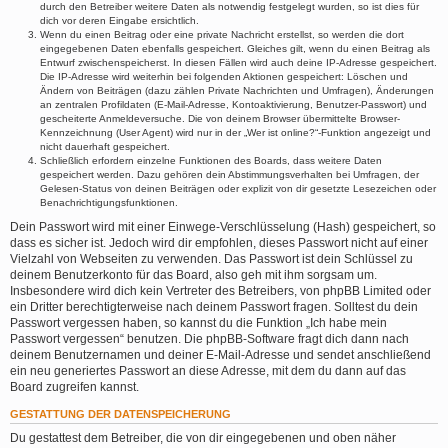
durch den Betreiber weitere Daten als notwendig festgelegt wurden, so ist dies für
dich vor deren Eingabe ersichtlich.
Wenn du einen Beitrag oder eine private Nachricht erstellst, so werden die dort
eingegebenen Daten ebenfalls gespeichert. Gleiches gilt, wenn du einen Beitrag als
Entwurf zwischenspeicherst. In diesen Fällen wird auch deine IP-Adresse gespeichert.
Die IP-Adresse wird weiterhin bei folgenden Aktionen gespeichert: Löschen und
Ändern von Beiträgen (dazu zählen Private Nachrichten und Umfragen), Änderungen
an zentralen Profildaten (E-Mail-Adresse, Kontoaktivierung, Benutzer-Passwort) und
gescheiterte Anmeldeversuche. Die von deinem Browser übermittelte Browser-
Kennzeichnung (User Agent) wird nur in der „Wer ist online?“-Funktion angezeigt und
nicht dauerhaft gespeichert.
Schließlich erfordern einzelne Funktionen des Boards, dass weitere Daten
gespeichert werden. Dazu gehören dein Abstimmungsverhalten bei Umfragen, der
Gelesen-Status von deinen Beiträgen oder explizit von dir gesetzte Lesezeichen oder
Benachrichtigungsfunktionen.
Dein Passwort wird mit einer Einwege-Verschlüsselung (Hash) gespeichert, so
dass es sicher ist. Jedoch wird dir empfohlen, dieses Passwort nicht auf einer
Vielzahl von Webseiten zu verwenden. Das Passwort ist dein Schlüssel zu
deinem Benutzerkonto für das Board, also geh mit ihm sorgsam um.
Insbesondere wird dich kein Vertreter des Betreibers, von phpBB Limited oder
ein Dritter berechtigterweise nach deinem Passwort fragen. Solltest du dein
Passwort vergessen haben, so kannst du die Funktion „Ich habe mein
Passwort vergessen“ benutzen. Die phpBB-Software fragt dich dann nach
deinem Benutzernamen und deiner E-Mail-Adresse und sendet anschließend
ein neu generiertes Passwort an diese Adresse, mit dem du dann auf das
Board zugreifen kannst.
GESTATTUNG DER DATENSPEICHERUNG
Du gestattest dem Betreiber, die von dir eingegebenen und oben näher