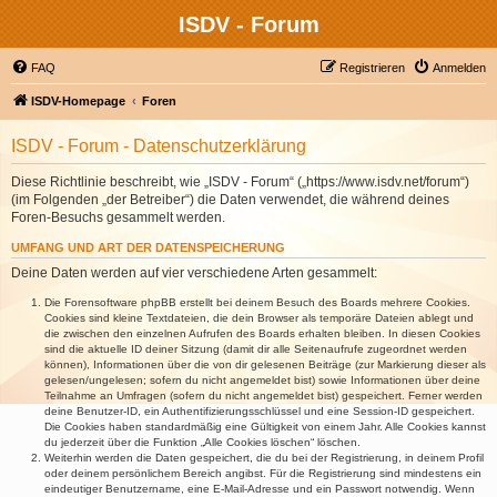
ISDV - Forum
FAQ
Registrieren
Anmelden
ISDV-Homepage
Foren
ISDV - Forum - Datenschutzerklärung
Diese Richtlinie beschreibt, wie „ISDV - Forum“ („https://www.isdv.net/forum“)
(im Folgenden „der Betreiber“) die Daten verwendet, die während deines
Foren-Besuchs gesammelt werden.
UMFANG UND ART DER DATENSPEICHERUNG
Deine Daten werden auf vier verschiedene Arten gesammelt:
Die Forensoftware phpBB erstellt bei deinem Besuch des Boards mehrere Cookies.
Cookies sind kleine Textdateien, die dein Browser als temporäre Dateien ablegt und
die zwischen den einzelnen Aufrufen des Boards erhalten bleiben. In diesen Cookies
sind die aktuelle ID deiner Sitzung (damit dir alle Seitenaufrufe zugeordnet werden
können), Informationen über die von dir gelesenen Beiträge (zur Markierung dieser als
gelesen/ungelesen; sofern du nicht angemeldet bist) sowie Informationen über deine
Teilnahme an Umfragen (sofern du nicht angemeldet bist) gespeichert. Ferner werden
deine Benutzer-ID, ein Authentifizierungsschlüssel und eine Session-ID gespeichert.
Die Cookies haben standardmäßig eine Gültigkeit von einem Jahr. Alle Cookies kannst
du jederzeit über die Funktion „Alle Cookies löschen“ löschen.
Weiterhin werden die Daten gespeichert, die du bei der Registrierung, in deinem Profil
oder deinem persönlichem Bereich angibst. Für die Registrierung sind mindestens ein
eindeutiger Benutzername, eine E-Mail-Adresse und ein Passwort notwendig. Wenn