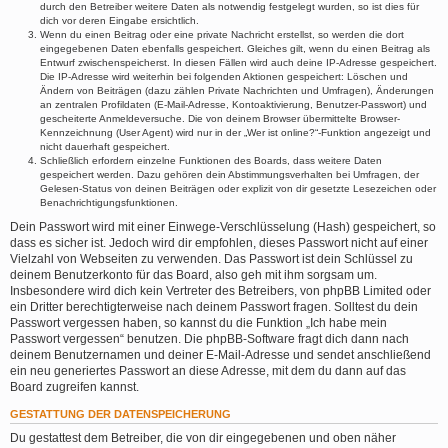
durch den Betreiber weitere Daten als notwendig festgelegt wurden, so ist dies für
dich vor deren Eingabe ersichtlich.
Wenn du einen Beitrag oder eine private Nachricht erstellst, so werden die dort
eingegebenen Daten ebenfalls gespeichert. Gleiches gilt, wenn du einen Beitrag als
Entwurf zwischenspeicherst. In diesen Fällen wird auch deine IP-Adresse gespeichert.
Die IP-Adresse wird weiterhin bei folgenden Aktionen gespeichert: Löschen und
Ändern von Beiträgen (dazu zählen Private Nachrichten und Umfragen), Änderungen
an zentralen Profildaten (E-Mail-Adresse, Kontoaktivierung, Benutzer-Passwort) und
gescheiterte Anmeldeversuche. Die von deinem Browser übermittelte Browser-
Kennzeichnung (User Agent) wird nur in der „Wer ist online?“-Funktion angezeigt und
nicht dauerhaft gespeichert.
Schließlich erfordern einzelne Funktionen des Boards, dass weitere Daten
gespeichert werden. Dazu gehören dein Abstimmungsverhalten bei Umfragen, der
Gelesen-Status von deinen Beiträgen oder explizit von dir gesetzte Lesezeichen oder
Benachrichtigungsfunktionen.
Dein Passwort wird mit einer Einwege-Verschlüsselung (Hash) gespeichert, so
dass es sicher ist. Jedoch wird dir empfohlen, dieses Passwort nicht auf einer
Vielzahl von Webseiten zu verwenden. Das Passwort ist dein Schlüssel zu
deinem Benutzerkonto für das Board, also geh mit ihm sorgsam um.
Insbesondere wird dich kein Vertreter des Betreibers, von phpBB Limited oder
ein Dritter berechtigterweise nach deinem Passwort fragen. Solltest du dein
Passwort vergessen haben, so kannst du die Funktion „Ich habe mein
Passwort vergessen“ benutzen. Die phpBB-Software fragt dich dann nach
deinem Benutzernamen und deiner E-Mail-Adresse und sendet anschließend
ein neu generiertes Passwort an diese Adresse, mit dem du dann auf das
Board zugreifen kannst.
GESTATTUNG DER DATENSPEICHERUNG
Du gestattest dem Betreiber, die von dir eingegebenen und oben näher