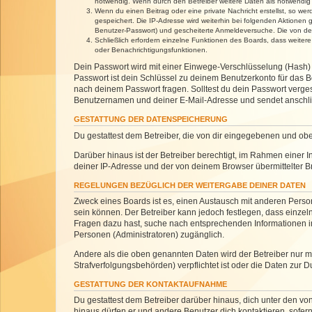
notwendig. Wenn durch den Betreiber weitere Daten als notwendig fe
Wenn du einen Beitrag oder eine private Nachricht erstellst, so we
gespeichert. Die IP-Adresse wird weiterhin bei folgenden Aktionen
Benutzer-Passwort) und gescheiterte Anmeldeversuche. Die von dein
Schließlich erfordern einzelne Funktionen des Boards, dass weite
oder Benachrichtigungsfunktionen.
Dein Passwort wird mit einer Einwege-Verschlüsselung (Hash) g
Passwort ist dein Schlüssel zu deinem Benutzerkonto für das Bo
nach deinem Passwort fragen. Solltest du dein Passwort verg
Benutzernamen und deiner E-Mail-Adresse und sendet anschlie
GESTATTUNG DER DATENSPEICHERUNG
Du gestattest dem Betreiber, die von dir eingegebenen und ob
Darüber hinaus ist der Betreiber berechtigt, im Rahmen einer
deiner IP-Adresse und der von deinem Browser übermittelter B
REGELUNGEN BEZÜGLICH DER WEITERGABE DEINER DATEN
Zweck eines Boards ist es, einen Austausch mit anderen Personen
sein können. Der Betreiber kann jedoch festlegen, dass einzeln
Fragen dazu hast, suche nach entsprechenden Informationen im 
Personen (Administratoren) zugänglich.
Andere als die oben genannten Daten wird der Betreiber nur mit
Strafverfolgungsbehörden) verpflichtet ist oder die Daten zur D
GESTATTUNG DER KONTAKTAUFNAHME
Du gestattest dem Betreiber darüber hinaus, dich unter den von
hinaus dürfen er und andere Benutzer dich kontaktieren, sofern