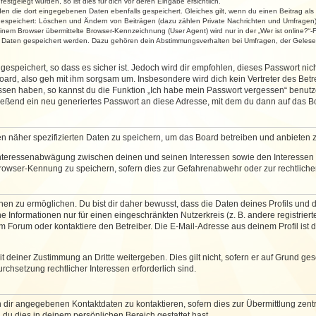
stgelegt wurden, so ist dies für dich vor deren Eingabe ersichtlich.
rden die dort eingegebenen Daten ebenfalls gespeichert. Gleiches gilt, wenn du einen Beitrag als
 gespeichert: Löschen und Ändern von Beiträgen (dazu zählen Private Nachrichten und Umfragen)
em Browser übermittelte Browser-Kennzeichnung (User Agent) wird nur in der „Wer ist online?“-F
re Daten gespeichert werden. Dazu gehören dein Abstimmungsverhalten bei Umfragen, der Gelesen
espeichert, so dass es sicher ist. Jedoch wird dir empfohlen, dieses Passwort ni
ard, also geh mit ihm sorgsam um. Insbesondere wird dich kein Vertreter des Betre
essen haben, so kannst du die Funktion „Ich habe mein Passwort vergessen“ benut
ßend ein neu generiertes Passwort an diese Adresse, mit dem du dann auf das Bo
en näher spezifizierten Daten zu speichern, um das Board betreiben und anbieten 
 Interessenabwägung zwischen deinen und seinen Interessen sowie den Interessen D
rowser-Kennung zu speichern, sofern dies zur Gefahrenabwehr oder zur rechtlichen
 zu ermöglichen. Du bist dir daher bewusst, dass die Daten deines Profils und die 
e Informationen nur für einen eingeschränkten Nutzerkreis (z. B. andere registriert
Forum oder kontaktiere den Betreiber. Die E-Mail-Adresse aus deinem Profil ist d
 deiner Zustimmung an Dritte weitergeben. Dies gilt nicht, sofern er auf Grund ge
urchsetzung rechtlicher Interessen erforderlich sind.
 dir angegebenen Kontaktdaten zu kontaktieren, sofern dies zur Übermittlung zentra
 du dies in deinem persönlichen Bereich gestattet hast.