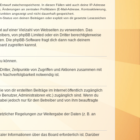
 Entwurf zwischenspeicherst. In diesen Fällen wird auch deine IP-Adresse
, Änderungen an zentralen Profildaten (E-Mail-Adresse, Kontoaktivierung,
unktion angezeigt und nicht dauerhaft gespeichert.
-Status von deinen Beiträgen oder explizit von dir gesetzte Lesezeichen
cht auf einer Vielzahl von Webseiten zu verwenden. Das
ibers, von phpBB Limited oder ein Dritter berechtigterweise
zen. Die phpBB-Software fragt dich dann nach deinem
ard zugreifen kannst.
zu können.
ritter, Zeitpunkte von Zugriffen und Aktionen zusammen mit
 Nachverfolgbarkeit notwendig ist.
von dir erstellten Beiträge im Internet öffentlich zugänglich
e Benutzer, Administratoren etc.) zugänglich sind. Wenn du
abei jedoch nur für den Betreiber und von ihm beauftragte
setzlicher Regelungen zur Weitergabe der Daten (z. B. an
ler Informationen über das Board erforderlich ist. Darüber