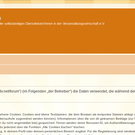
m
r selbständigen Dienstleister/Innen in der Veranstaltungswirtschaft e.V.
.isdv.net/forum“) (im Folgenden „der Betreiber“) die Daten verwendet, die währen
rere Cookies. Cookies sind kleine Textdateien, die dein Browser als temporäre Dateien ablegt 
 Seitenaufrufe zugeordnet werden können), Informationen über die von dir gelesenen Beiträge (zu
n du nicht angemeldet bist) gespeichert. Ferner werden deine Benutzer-ID, ein Authentifizierung
u jederzeit über die Funktion „Alle Cookies löschen“ löschen.
ng, in deinem Profil oder deinem persönlichem Bereich angibst. Für die Registrierung sind mind