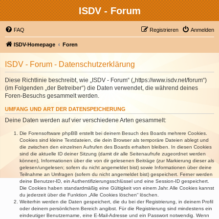
ISDV - Forum
FAQ
Registrieren
Anmelden
ISDV-Homepage
Foren
ISDV - Forum - Datenschutzerklärung
Diese Richtlinie beschreibt, wie „ISDV - Forum“ („https://www.isdv.net/forum“)
(im Folgenden „der Betreiber“) die Daten verwendet, die während deines
Foren-Besuchs gesammelt werden.
UMFANG UND ART DER DATENSPEICHERUNG
Deine Daten werden auf vier verschiedene Arten gesammelt:
Die Forensoftware phpBB erstellt bei deinem Besuch des Boards mehrere Cookies.
Cookies sind kleine Textdateien, die dein Browser als temporäre Dateien ablegt und
die zwischen den einzelnen Aufrufen des Boards erhalten bleiben. In diesen Cookies
sind die aktuelle ID deiner Sitzung (damit dir alle Seitenaufrufe zugeordnet werden
können), Informationen über die von dir gelesenen Beiträge (zur Markierung dieser als
gelesen/ungelesen; sofern du nicht angemeldet bist) sowie Informationen über deine
Teilnahme an Umfragen (sofern du nicht angemeldet bist) gespeichert. Ferner werden
deine Benutzer-ID, ein Authentifizierungsschlüssel und eine Session-ID gespeichert.
Die Cookies haben standardmäßig eine Gültigkeit von einem Jahr. Alle Cookies kannst
du jederzeit über die Funktion „Alle Cookies löschen“ löschen.
Weiterhin werden die Daten gespeichert, die du bei der Registrierung, in deinem Profil
oder deinem persönlichem Bereich angibst. Für die Registrierung sind mindestens ein
eindeutiger Benutzername, eine E-Mail-Adresse und ein Passwort notwendig. Wenn