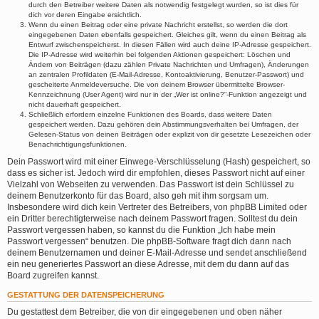
durch den Betreiber weitere Daten als notwendig festgelegt wurden, so ist dies für
dich vor deren Eingabe ersichtlich.
Wenn du einen Beitrag oder eine private Nachricht erstellst, so werden die dort
eingegebenen Daten ebenfalls gespeichert. Gleiches gilt, wenn du einen Beitrag als
Entwurf zwischenspeicherst. In diesen Fällen wird auch deine IP-Adresse gespeichert.
Die IP-Adresse wird weiterhin bei folgenden Aktionen gespeichert: Löschen und
Ändern von Beiträgen (dazu zählen Private Nachrichten und Umfragen), Änderungen
an zentralen Profildaten (E-Mail-Adresse, Kontoaktivierung, Benutzer-Passwort) und
gescheiterte Anmeldeversuche. Die von deinem Browser übermittelte Browser-
Kennzeichnung (User Agent) wird nur in der „Wer ist online?“-Funktion angezeigt und
nicht dauerhaft gespeichert.
Schließlich erfordern einzelne Funktionen des Boards, dass weitere Daten
gespeichert werden. Dazu gehören dein Abstimmungsverhalten bei Umfragen, der
Gelesen-Status von deinen Beiträgen oder explizit von dir gesetzte Lesezeichen oder
Benachrichtigungsfunktionen.
Dein Passwort wird mit einer Einwege-Verschlüsselung (Hash) gespeichert, so
dass es sicher ist. Jedoch wird dir empfohlen, dieses Passwort nicht auf einer
Vielzahl von Webseiten zu verwenden. Das Passwort ist dein Schlüssel zu
deinem Benutzerkonto für das Board, also geh mit ihm sorgsam um.
Insbesondere wird dich kein Vertreter des Betreibers, von phpBB Limited oder
ein Dritter berechtigterweise nach deinem Passwort fragen. Solltest du dein
Passwort vergessen haben, so kannst du die Funktion „Ich habe mein
Passwort vergessen“ benutzen. Die phpBB-Software fragt dich dann nach
deinem Benutzernamen und deiner E-Mail-Adresse und sendet anschließend
ein neu generiertes Passwort an diese Adresse, mit dem du dann auf das
Board zugreifen kannst.
GESTATTUNG DER DATENSPEICHERUNG
Du gestattest dem Betreiber, die von dir eingegebenen und oben näher