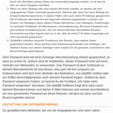
durch den Betreiber weitere Daten als notwendig festgelegt wurden, so ist dies für
dich vor deren Eingabe ersichtlich.
Wenn du einen Beitrag oder eine private Nachricht erstellst, so werden die dort
eingegebenen Daten ebenfalls gespeichert. Gleiches gilt, wenn du einen Beitrag als
Entwurf zwischenspeicherst. In diesen Fällen wird auch deine IP-Adresse gespeichert.
Die IP-Adresse wird weiterhin bei folgenden Aktionen gespeichert: Löschen und
Ändern von Beiträgen (dazu zählen Private Nachrichten und Umfragen), Änderungen
an zentralen Profildaten (E-Mail-Adresse, Kontoaktivierung, Benutzer-Passwort) und
gescheiterte Anmeldeversuche. Die von deinem Browser übermittelte Browser-
Kennzeichnung (User Agent) wird nur in der „Wer ist online?“-Funktion angezeigt und
nicht dauerhaft gespeichert.
Schließlich erfordern einzelne Funktionen des Boards, dass weitere Daten
gespeichert werden. Dazu gehören dein Abstimmungsverhalten bei Umfragen, der
Gelesen-Status von deinen Beiträgen oder explizit von dir gesetzte Lesezeichen oder
Benachrichtigungsfunktionen.
Dein Passwort wird mit einer Einwege-Verschlüsselung (Hash) gespeichert, so
dass es sicher ist. Jedoch wird dir empfohlen, dieses Passwort nicht auf einer
Vielzahl von Webseiten zu verwenden. Das Passwort ist dein Schlüssel zu
deinem Benutzerkonto für das Board, also geh mit ihm sorgsam um.
Insbesondere wird dich kein Vertreter des Betreibers, von phpBB Limited oder
ein Dritter berechtigterweise nach deinem Passwort fragen. Solltest du dein
Passwort vergessen haben, so kannst du die Funktion „Ich habe mein
Passwort vergessen“ benutzen. Die phpBB-Software fragt dich dann nach
deinem Benutzernamen und deiner E-Mail-Adresse und sendet anschließend
ein neu generiertes Passwort an diese Adresse, mit dem du dann auf das
Board zugreifen kannst.
GESTATTUNG DER DATENSPEICHERUNG
Du gestattest dem Betreiber, die von dir eingegebenen und oben näher