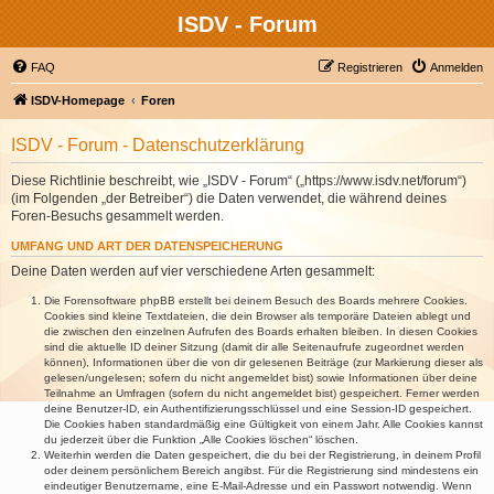
ISDV - Forum
FAQ
Registrieren
Anmelden
ISDV-Homepage
Foren
ISDV - Forum - Datenschutzerklärung
Diese Richtlinie beschreibt, wie „ISDV - Forum“ („https://www.isdv.net/forum“)
(im Folgenden „der Betreiber“) die Daten verwendet, die während deines
Foren-Besuchs gesammelt werden.
UMFANG UND ART DER DATENSPEICHERUNG
Deine Daten werden auf vier verschiedene Arten gesammelt:
Die Forensoftware phpBB erstellt bei deinem Besuch des Boards mehrere Cookies.
Cookies sind kleine Textdateien, die dein Browser als temporäre Dateien ablegt und
die zwischen den einzelnen Aufrufen des Boards erhalten bleiben. In diesen Cookies
sind die aktuelle ID deiner Sitzung (damit dir alle Seitenaufrufe zugeordnet werden
können), Informationen über die von dir gelesenen Beiträge (zur Markierung dieser als
gelesen/ungelesen; sofern du nicht angemeldet bist) sowie Informationen über deine
Teilnahme an Umfragen (sofern du nicht angemeldet bist) gespeichert. Ferner werden
deine Benutzer-ID, ein Authentifizierungsschlüssel und eine Session-ID gespeichert.
Die Cookies haben standardmäßig eine Gültigkeit von einem Jahr. Alle Cookies kannst
du jederzeit über die Funktion „Alle Cookies löschen“ löschen.
Weiterhin werden die Daten gespeichert, die du bei der Registrierung, in deinem Profil
oder deinem persönlichem Bereich angibst. Für die Registrierung sind mindestens ein
eindeutiger Benutzername, eine E-Mail-Adresse und ein Passwort notwendig. Wenn