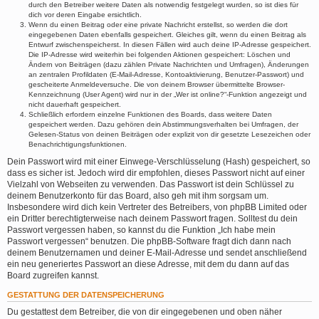
durch den Betreiber weitere Daten als notwendig festgelegt wurden, so ist dies für
dich vor deren Eingabe ersichtlich.
Wenn du einen Beitrag oder eine private Nachricht erstellst, so werden die dort
eingegebenen Daten ebenfalls gespeichert. Gleiches gilt, wenn du einen Beitrag als
Entwurf zwischenspeicherst. In diesen Fällen wird auch deine IP-Adresse gespeichert.
Die IP-Adresse wird weiterhin bei folgenden Aktionen gespeichert: Löschen und
Ändern von Beiträgen (dazu zählen Private Nachrichten und Umfragen), Änderungen
an zentralen Profildaten (E-Mail-Adresse, Kontoaktivierung, Benutzer-Passwort) und
gescheiterte Anmeldeversuche. Die von deinem Browser übermittelte Browser-
Kennzeichnung (User Agent) wird nur in der „Wer ist online?“-Funktion angezeigt und
nicht dauerhaft gespeichert.
Schließlich erfordern einzelne Funktionen des Boards, dass weitere Daten
gespeichert werden. Dazu gehören dein Abstimmungsverhalten bei Umfragen, der
Gelesen-Status von deinen Beiträgen oder explizit von dir gesetzte Lesezeichen oder
Benachrichtigungsfunktionen.
Dein Passwort wird mit einer Einwege-Verschlüsselung (Hash) gespeichert, so
dass es sicher ist. Jedoch wird dir empfohlen, dieses Passwort nicht auf einer
Vielzahl von Webseiten zu verwenden. Das Passwort ist dein Schlüssel zu
deinem Benutzerkonto für das Board, also geh mit ihm sorgsam um.
Insbesondere wird dich kein Vertreter des Betreibers, von phpBB Limited oder
ein Dritter berechtigterweise nach deinem Passwort fragen. Solltest du dein
Passwort vergessen haben, so kannst du die Funktion „Ich habe mein
Passwort vergessen“ benutzen. Die phpBB-Software fragt dich dann nach
deinem Benutzernamen und deiner E-Mail-Adresse und sendet anschließend
ein neu generiertes Passwort an diese Adresse, mit dem du dann auf das
Board zugreifen kannst.
GESTATTUNG DER DATENSPEICHERUNG
Du gestattest dem Betreiber, die von dir eingegebenen und oben näher