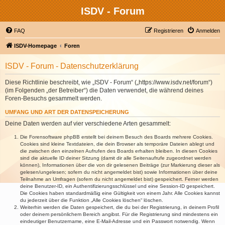
ISDV - Forum
FAQ
Registrieren
Anmelden
ISDV-Homepage
Foren
ISDV - Forum - Datenschutzerklärung
Diese Richtlinie beschreibt, wie „ISDV - Forum“ („https://www.isdv.net/forum“)
(im Folgenden „der Betreiber“) die Daten verwendet, die während deines
Foren-Besuchs gesammelt werden.
UMFANG UND ART DER DATENSPEICHERUNG
Deine Daten werden auf vier verschiedene Arten gesammelt:
Die Forensoftware phpBB erstellt bei deinem Besuch des Boards mehrere Cookies.
Cookies sind kleine Textdateien, die dein Browser als temporäre Dateien ablegt und
die zwischen den einzelnen Aufrufen des Boards erhalten bleiben. In diesen Cookies
sind die aktuelle ID deiner Sitzung (damit dir alle Seitenaufrufe zugeordnet werden
können), Informationen über die von dir gelesenen Beiträge (zur Markierung dieser als
gelesen/ungelesen; sofern du nicht angemeldet bist) sowie Informationen über deine
Teilnahme an Umfragen (sofern du nicht angemeldet bist) gespeichert. Ferner werden
deine Benutzer-ID, ein Authentifizierungsschlüssel und eine Session-ID gespeichert.
Die Cookies haben standardmäßig eine Gültigkeit von einem Jahr. Alle Cookies kannst
du jederzeit über die Funktion „Alle Cookies löschen“ löschen.
Weiterhin werden die Daten gespeichert, die du bei der Registrierung, in deinem Profil
oder deinem persönlichem Bereich angibst. Für die Registrierung sind mindestens ein
eindeutiger Benutzername, eine E-Mail-Adresse und ein Passwort notwendig. Wenn