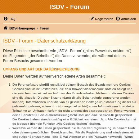
ISDV - Forum
FAQ
Registrieren
Anmelden
ISDV-Homepage
Foren
ISDV - Forum - Datenschutzerklärung
Diese Richtlinie beschreibt, wie „ISDV - Forum“ („https://www.isdv.net/forum“)
(im Folgenden „der Betreiber“) die Daten verwendet, die während deines
Foren-Besuchs gesammelt werden.
UMFANG UND ART DER DATENSPEICHERUNG
Deine Daten werden auf vier verschiedene Arten gesammelt:
Die Forensoftware phpBB erstellt bei deinem Besuch des Boards mehrere Cookies.
Cookies sind kleine Textdateien, die dein Browser als temporäre Dateien ablegt und
die zwischen den einzelnen Aufrufen des Boards erhalten bleiben. In diesen Cookies
sind die aktuelle ID deiner Sitzung (damit dir alle Seitenaufrufe zugeordnet werden
können), Informationen über die von dir gelesenen Beiträge (zur Markierung dieser als
gelesen/ungelesen; sofern du nicht angemeldet bist) sowie Informationen über deine
Teilnahme an Umfragen (sofern du nicht angemeldet bist) gespeichert. Ferner werden
deine Benutzer-ID, ein Authentifizierungsschlüssel und eine Session-ID gespeichert.
Die Cookies haben standardmäßig eine Gültigkeit von einem Jahr. Alle Cookies kannst
du jederzeit über die Funktion „Alle Cookies löschen“ löschen.
Weiterhin werden die Daten gespeichert, die du bei der Registrierung, in deinem Profil
oder deinem persönlichem Bereich angibst. Für die Registrierung sind mindestens ein
eindeutiger Benutzername, eine E-Mail-Adresse und ein Passwort notwendig. Wenn