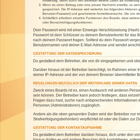
notwendig. Wenn durch den Betreiber weitere Daten als notwendig fe
Wenn du einen Beitrag oder eine private Nachricht erstellst, so we
gespeichert. Die IP-Adresse wird weiterhin bei folgenden Aktionen
Benutzer-Passwort) und gescheiterte Anmeldeversuche. Die von dein
Schließlich erfordern einzelne Funktionen des Boards, dass weite
oder Benachrichtigungsfunktionen.
Dein Passwort wird mit einer Einwege-Verschlüsselung (Hash) g
Passwort ist dein Schlüssel zu deinem Benutzerkonto für das Bo
nach deinem Passwort fragen. Solltest du dein Passwort verg
Benutzernamen und deiner E-Mail-Adresse und sendet anschlie
GESTATTUNG DER DATENSPEICHERUNG
Du gestattest dem Betreiber, die von dir eingegebenen und ob
Darüber hinaus ist der Betreiber berechtigt, im Rahmen einer
deiner IP-Adresse und der von deinem Browser übermittelter B
REGELUNGEN BEZÜGLICH DER WEITERGABE DEINER DATEN
Zweck eines Boards ist es, einen Austausch mit anderen Personen
sein können. Der Betreiber kann jedoch festlegen, dass einzeln
Fragen dazu hast, suche nach entsprechenden Informationen im 
Personen (Administratoren) zugänglich.
Andere als die oben genannten Daten wird der Betreiber nur mit
Strafverfolgungsbehörden) verpflichtet ist oder die Daten zur D
GESTATTUNG DER KONTAKTAUFNAHME
Du gestattest dem Betreiber darüber hinaus, dich unter den von
hinaus dürfen er und andere Benutzer dich kontaktieren, sofern