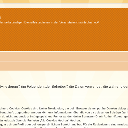
m
r selbständigen Dienstleister/Innen in der Veranstaltungswirtschaft e.V.
.isdv.net/forum“) (im Folgenden „der Betreiber“) die Daten verwendet, die währen
rere Cookies. Cookies sind kleine Textdateien, die dein Browser als temporäre Dateien ablegt 
 Seitenaufrufe zugeordnet werden können), Informationen über die von dir gelesenen Beiträge (zu
n du nicht angemeldet bist) gespeichert. Ferner werden deine Benutzer-ID, ein Authentifizierung
u jederzeit über die Funktion „Alle Cookies löschen“ löschen.
ng, in deinem Profil oder deinem persönlichem Bereich angibst. Für die Registrierung sind mind