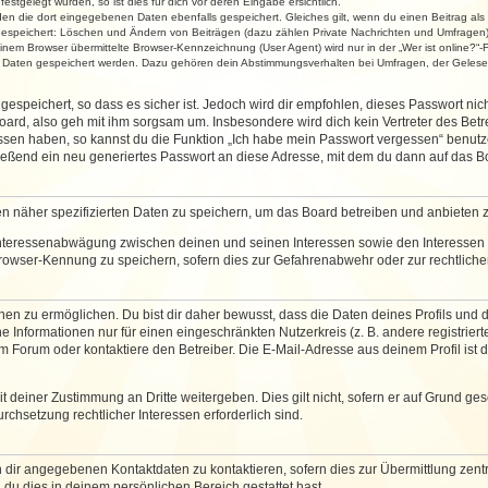
stgelegt wurden, so ist dies für dich vor deren Eingabe ersichtlich.
rden die dort eingegebenen Daten ebenfalls gespeichert. Gleiches gilt, wenn du einen Beitrag als
 gespeichert: Löschen und Ändern von Beiträgen (dazu zählen Private Nachrichten und Umfragen)
em Browser übermittelte Browser-Kennzeichnung (User Agent) wird nur in der „Wer ist online?“-F
re Daten gespeichert werden. Dazu gehören dein Abstimmungsverhalten bei Umfragen, der Gelesen
espeichert, so dass es sicher ist. Jedoch wird dir empfohlen, dieses Passwort ni
ard, also geh mit ihm sorgsam um. Insbesondere wird dich kein Vertreter des Betre
essen haben, so kannst du die Funktion „Ich habe mein Passwort vergessen“ benut
ßend ein neu generiertes Passwort an diese Adresse, mit dem du dann auf das Bo
en näher spezifizierten Daten zu speichern, um das Board betreiben und anbieten 
 Interessenabwägung zwischen deinen und seinen Interessen sowie den Interessen D
rowser-Kennung zu speichern, sofern dies zur Gefahrenabwehr oder zur rechtlichen
 zu ermöglichen. Du bist dir daher bewusst, dass die Daten deines Profils und die 
e Informationen nur für einen eingeschränkten Nutzerkreis (z. B. andere registriert
Forum oder kontaktiere den Betreiber. Die E-Mail-Adresse aus deinem Profil ist d
 deiner Zustimmung an Dritte weitergeben. Dies gilt nicht, sofern er auf Grund ge
urchsetzung rechtlicher Interessen erforderlich sind.
 dir angegebenen Kontaktdaten zu kontaktieren, sofern dies zur Übermittlung zentra
 du dies in deinem persönlichen Bereich gestattet hast.