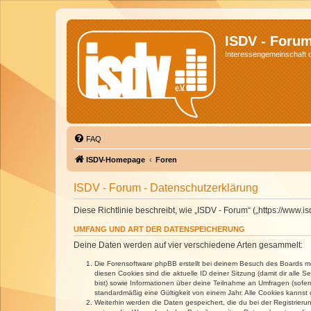
ISDV - Foru
Interessengemeinschaft de
FAQ
ISDV-Homepage
Foren
ISDV - Forum - Datenschutzerklärung
Diese Richtlinie beschreibt, wie „ISDV - Forum“ („https://www
UMFANG UND ART DER DATENSPEICHERUNG
Deine Daten werden auf vier verschiedene Arten gesammelt:
Die Forensoftware phpBB erstellt bei deinem Besuch des Boards meh
diesen Cookies sind die aktuelle ID deiner Sitzung (damit dir alle
bist) sowie Informationen über deine Teilnahme an Umfragen (sofer
standardmäßig eine Gültigkeit von einem Jahr. Alle Cookies kannst d
Weiterhin werden die Daten gespeichert, die du bei der Registrieru