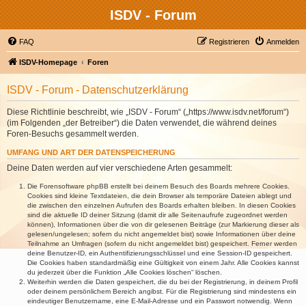
ISDV - Forum
FAQ
Registrieren
Anmelden
ISDV-Homepage
Foren
ISDV - Forum - Datenschutzerklärung
Diese Richtlinie beschreibt, wie „ISDV - Forum“ („https://www.isdv.net/forum“)
(im Folgenden „der Betreiber“) die Daten verwendet, die während deines
Foren-Besuchs gesammelt werden.
UMFANG UND ART DER DATENSPEICHERUNG
Deine Daten werden auf vier verschiedene Arten gesammelt:
Die Forensoftware phpBB erstellt bei deinem Besuch des Boards mehrere Cookies.
Cookies sind kleine Textdateien, die dein Browser als temporäre Dateien ablegt und
die zwischen den einzelnen Aufrufen des Boards erhalten bleiben. In diesen Cookies
sind die aktuelle ID deiner Sitzung (damit dir alle Seitenaufrufe zugeordnet werden
können), Informationen über die von dir gelesenen Beiträge (zur Markierung dieser als
gelesen/ungelesen; sofern du nicht angemeldet bist) sowie Informationen über deine
Teilnahme an Umfragen (sofern du nicht angemeldet bist) gespeichert. Ferner werden
deine Benutzer-ID, ein Authentifizierungsschlüssel und eine Session-ID gespeichert.
Die Cookies haben standardmäßig eine Gültigkeit von einem Jahr. Alle Cookies kannst
du jederzeit über die Funktion „Alle Cookies löschen“ löschen.
Weiterhin werden die Daten gespeichert, die du bei der Registrierung, in deinem Profil
oder deinem persönlichem Bereich angibst. Für die Registrierung sind mindestens ein
eindeutiger Benutzername, eine E-Mail-Adresse und ein Passwort notwendig. Wenn