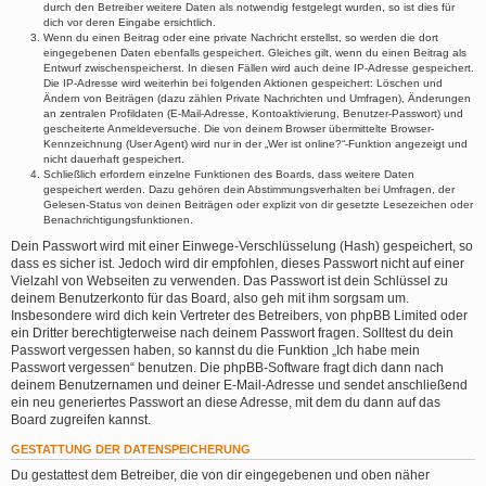
durch den Betreiber weitere Daten als notwendig festgelegt wurden, so ist dies für
dich vor deren Eingabe ersichtlich.
Wenn du einen Beitrag oder eine private Nachricht erstellst, so werden die dort
eingegebenen Daten ebenfalls gespeichert. Gleiches gilt, wenn du einen Beitrag als
Entwurf zwischenspeicherst. In diesen Fällen wird auch deine IP-Adresse gespeichert.
Die IP-Adresse wird weiterhin bei folgenden Aktionen gespeichert: Löschen und
Ändern von Beiträgen (dazu zählen Private Nachrichten und Umfragen), Änderungen
an zentralen Profildaten (E-Mail-Adresse, Kontoaktivierung, Benutzer-Passwort) und
gescheiterte Anmeldeversuche. Die von deinem Browser übermittelte Browser-
Kennzeichnung (User Agent) wird nur in der „Wer ist online?“-Funktion angezeigt und
nicht dauerhaft gespeichert.
Schließlich erfordern einzelne Funktionen des Boards, dass weitere Daten
gespeichert werden. Dazu gehören dein Abstimmungsverhalten bei Umfragen, der
Gelesen-Status von deinen Beiträgen oder explizit von dir gesetzte Lesezeichen oder
Benachrichtigungsfunktionen.
Dein Passwort wird mit einer Einwege-Verschlüsselung (Hash) gespeichert, so
dass es sicher ist. Jedoch wird dir empfohlen, dieses Passwort nicht auf einer
Vielzahl von Webseiten zu verwenden. Das Passwort ist dein Schlüssel zu
deinem Benutzerkonto für das Board, also geh mit ihm sorgsam um.
Insbesondere wird dich kein Vertreter des Betreibers, von phpBB Limited oder
ein Dritter berechtigterweise nach deinem Passwort fragen. Solltest du dein
Passwort vergessen haben, so kannst du die Funktion „Ich habe mein
Passwort vergessen“ benutzen. Die phpBB-Software fragt dich dann nach
deinem Benutzernamen und deiner E-Mail-Adresse und sendet anschließend
ein neu generiertes Passwort an diese Adresse, mit dem du dann auf das
Board zugreifen kannst.
GESTATTUNG DER DATENSPEICHERUNG
Du gestattest dem Betreiber, die von dir eingegebenen und oben näher