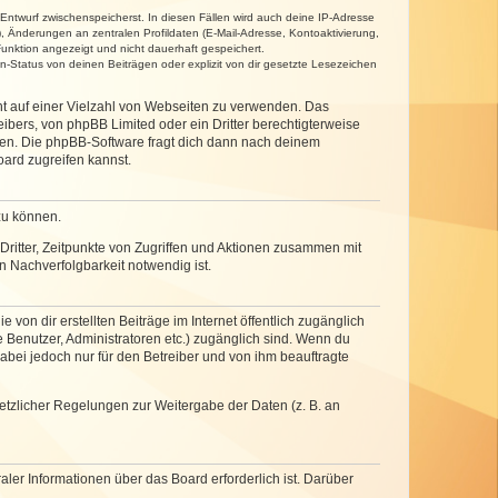
 Entwurf zwischenspeicherst. In diesen Fällen wird auch deine IP-Adresse
, Änderungen an zentralen Profildaten (E-Mail-Adresse, Kontoaktivierung,
unktion angezeigt und nicht dauerhaft gespeichert.
-Status von deinen Beiträgen oder explizit von dir gesetzte Lesezeichen
cht auf einer Vielzahl von Webseiten zu verwenden. Das
ibers, von phpBB Limited oder ein Dritter berechtigterweise
zen. Die phpBB-Software fragt dich dann nach deinem
ard zugreifen kannst.
zu können.
ritter, Zeitpunkte von Zugriffen und Aktionen zusammen mit
 Nachverfolgbarkeit notwendig ist.
von dir erstellten Beiträge im Internet öffentlich zugänglich
e Benutzer, Administratoren etc.) zugänglich sind. Wenn du
abei jedoch nur für den Betreiber und von ihm beauftragte
setzlicher Regelungen zur Weitergabe der Daten (z. B. an
ler Informationen über das Board erforderlich ist. Darüber