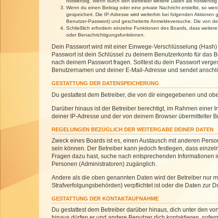
notwendig. Wenn durch den Betreiber weitere Daten als notwendig fe
Wenn du einen Beitrag oder eine private Nachricht erstellst, so we
gespeichert. Die IP-Adresse wird weiterhin bei folgenden Aktionen
Benutzer-Passwort) und gescheiterte Anmeldeversuche. Die von dein
Schließlich erfordern einzelne Funktionen des Boards, dass weite
oder Benachrichtigungsfunktionen.
Dein Passwort wird mit einer Einwege-Verschlüsselung (Hash) g
Passwort ist dein Schlüssel zu deinem Benutzerkonto für das Bo
nach deinem Passwort fragen. Solltest du dein Passwort verg
Benutzernamen und deiner E-Mail-Adresse und sendet anschlie
GESTATTUNG DER DATENSPEICHERUNG
Du gestattest dem Betreiber, die von dir eingegebenen und ob
Darüber hinaus ist der Betreiber berechtigt, im Rahmen einer
deiner IP-Adresse und der von deinem Browser übermittelter B
REGELUNGEN BEZÜGLICH DER WEITERGABE DEINER DATEN
Zweck eines Boards ist es, einen Austausch mit anderen Personen
sein können. Der Betreiber kann jedoch festlegen, dass einzeln
Fragen dazu hast, suche nach entsprechenden Informationen im 
Personen (Administratoren) zugänglich.
Andere als die oben genannten Daten wird der Betreiber nur mit
Strafverfolgungsbehörden) verpflichtet ist oder die Daten zur D
GESTATTUNG DER KONTAKTAUFNAHME
Du gestattest dem Betreiber darüber hinaus, dich unter den von
hinaus dürfen er und andere Benutzer dich kontaktieren, sofern