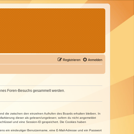
Registrieren
Anmelden
d deines Foren-Besuchs gesammelt werden.
und die zwischen den einzelnen Aufrufen des Boards erhalten bleiben. In
r Markierung dieser als gelesen/ungelesen; sofern du nicht angemeldet
sschlüssel und eine Session-ID gespeichert. Die Cookies haben
estens ein eindeutiger Benutzername, eine E-Mail-Adresse und ein Passwort