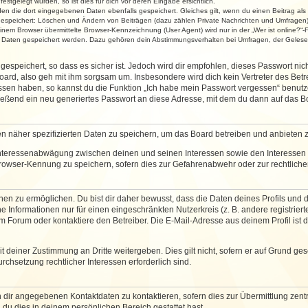
stgelegt wurden, so ist dies für dich vor deren Eingabe ersichtlich.
rden die dort eingegebenen Daten ebenfalls gespeichert. Gleiches gilt, wenn du einen Beitrag als
 gespeichert: Löschen und Ändern von Beiträgen (dazu zählen Private Nachrichten und Umfragen)
em Browser übermittelte Browser-Kennzeichnung (User Agent) wird nur in der „Wer ist online?“-F
re Daten gespeichert werden. Dazu gehören dein Abstimmungsverhalten bei Umfragen, der Gelesen
espeichert, so dass es sicher ist. Jedoch wird dir empfohlen, dieses Passwort ni
ard, also geh mit ihm sorgsam um. Insbesondere wird dich kein Vertreter des Betre
essen haben, so kannst du die Funktion „Ich habe mein Passwort vergessen“ benut
ßend ein neu generiertes Passwort an diese Adresse, mit dem du dann auf das Bo
en näher spezifizierten Daten zu speichern, um das Board betreiben und anbieten 
 Interessenabwägung zwischen deinen und seinen Interessen sowie den Interessen D
rowser-Kennung zu speichern, sofern dies zur Gefahrenabwehr oder zur rechtlichen
 zu ermöglichen. Du bist dir daher bewusst, dass die Daten deines Profils und die 
e Informationen nur für einen eingeschränkten Nutzerkreis (z. B. andere registriert
Forum oder kontaktiere den Betreiber. Die E-Mail-Adresse aus deinem Profil ist d
 deiner Zustimmung an Dritte weitergeben. Dies gilt nicht, sofern er auf Grund ge
urchsetzung rechtlicher Interessen erforderlich sind.
 dir angegebenen Kontaktdaten zu kontaktieren, sofern dies zur Übermittlung zentra
 du dies in deinem persönlichen Bereich gestattet hast.