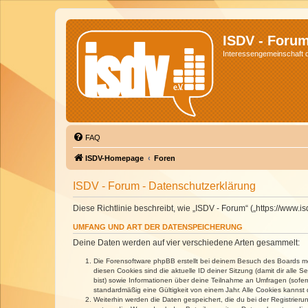
ISDV - Foru
Interessengemeinschaft de
FAQ
ISDV-Homepage
Foren
ISDV - Forum - Datenschutzerklärung
Diese Richtlinie beschreibt, wie „ISDV - Forum“ („https://www
UMFANG UND ART DER DATENSPEICHERUNG
Deine Daten werden auf vier verschiedene Arten gesammelt:
Die Forensoftware phpBB erstellt bei deinem Besuch des Boards meh
diesen Cookies sind die aktuelle ID deiner Sitzung (damit dir alle
bist) sowie Informationen über deine Teilnahme an Umfragen (sofer
standardmäßig eine Gültigkeit von einem Jahr. Alle Cookies kannst d
Weiterhin werden die Daten gespeichert, die du bei der Registrieru