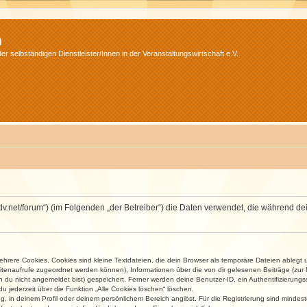
m
r selbständigen Dienstleister/Innen in der Veranstaltungswirtschaft e.V.
.isdv.net/forum“) (im Folgenden „der Betreiber“) die Daten verwendet, die währen
rere Cookies. Cookies sind kleine Textdateien, die dein Browser als temporäre Dateien ablegt 
 Seitenaufrufe zugeordnet werden können), Informationen über die von dir gelesenen Beiträge (zu
n du nicht angemeldet bist) gespeichert. Ferner werden deine Benutzer-ID, ein Authentifizierung
u jederzeit über die Funktion „Alle Cookies löschen“ löschen.
ng, in deinem Profil oder deinem persönlichem Bereich angibst. Für die Registrierung sind mind