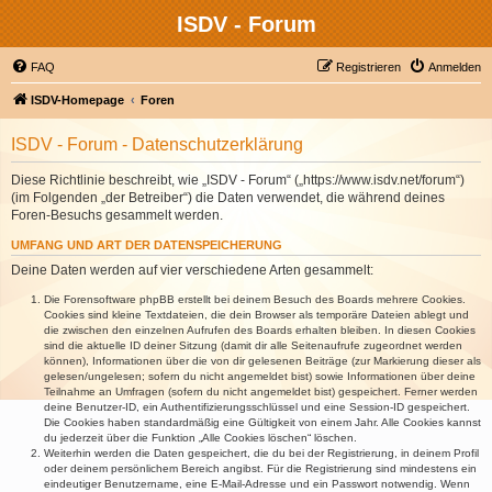
ISDV - Forum
FAQ
Registrieren
Anmelden
ISDV-Homepage
Foren
ISDV - Forum - Datenschutzerklärung
Diese Richtlinie beschreibt, wie „ISDV - Forum“ („https://www.isdv.net/forum“)
(im Folgenden „der Betreiber“) die Daten verwendet, die während deines
Foren-Besuchs gesammelt werden.
UMFANG UND ART DER DATENSPEICHERUNG
Deine Daten werden auf vier verschiedene Arten gesammelt:
Die Forensoftware phpBB erstellt bei deinem Besuch des Boards mehrere Cookies.
Cookies sind kleine Textdateien, die dein Browser als temporäre Dateien ablegt und
die zwischen den einzelnen Aufrufen des Boards erhalten bleiben. In diesen Cookies
sind die aktuelle ID deiner Sitzung (damit dir alle Seitenaufrufe zugeordnet werden
können), Informationen über die von dir gelesenen Beiträge (zur Markierung dieser als
gelesen/ungelesen; sofern du nicht angemeldet bist) sowie Informationen über deine
Teilnahme an Umfragen (sofern du nicht angemeldet bist) gespeichert. Ferner werden
deine Benutzer-ID, ein Authentifizierungsschlüssel und eine Session-ID gespeichert.
Die Cookies haben standardmäßig eine Gültigkeit von einem Jahr. Alle Cookies kannst
du jederzeit über die Funktion „Alle Cookies löschen“ löschen.
Weiterhin werden die Daten gespeichert, die du bei der Registrierung, in deinem Profil
oder deinem persönlichem Bereich angibst. Für die Registrierung sind mindestens ein
eindeutiger Benutzername, eine E-Mail-Adresse und ein Passwort notwendig. Wenn