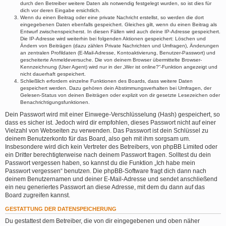
durch den Betreiber weitere Daten als notwendig festgelegt wurden, so ist dies für
dich vor deren Eingabe ersichtlich.
Wenn du einen Beitrag oder eine private Nachricht erstellst, so werden die dort
eingegebenen Daten ebenfalls gespeichert. Gleiches gilt, wenn du einen Beitrag als
Entwurf zwischenspeicherst. In diesen Fällen wird auch deine IP-Adresse gespeichert.
Die IP-Adresse wird weiterhin bei folgenden Aktionen gespeichert: Löschen und
Ändern von Beiträgen (dazu zählen Private Nachrichten und Umfragen), Änderungen
an zentralen Profildaten (E-Mail-Adresse, Kontoaktivierung, Benutzer-Passwort) und
gescheiterte Anmeldeversuche. Die von deinem Browser übermittelte Browser-
Kennzeichnung (User Agent) wird nur in der „Wer ist online?“-Funktion angezeigt und
nicht dauerhaft gespeichert.
Schließlich erfordern einzelne Funktionen des Boards, dass weitere Daten
gespeichert werden. Dazu gehören dein Abstimmungsverhalten bei Umfragen, der
Gelesen-Status von deinen Beiträgen oder explizit von dir gesetzte Lesezeichen oder
Benachrichtigungsfunktionen.
Dein Passwort wird mit einer Einwege-Verschlüsselung (Hash) gespeichert, so
dass es sicher ist. Jedoch wird dir empfohlen, dieses Passwort nicht auf einer
Vielzahl von Webseiten zu verwenden. Das Passwort ist dein Schlüssel zu
deinem Benutzerkonto für das Board, also geh mit ihm sorgsam um.
Insbesondere wird dich kein Vertreter des Betreibers, von phpBB Limited oder
ein Dritter berechtigterweise nach deinem Passwort fragen. Solltest du dein
Passwort vergessen haben, so kannst du die Funktion „Ich habe mein
Passwort vergessen“ benutzen. Die phpBB-Software fragt dich dann nach
deinem Benutzernamen und deiner E-Mail-Adresse und sendet anschließend
ein neu generiertes Passwort an diese Adresse, mit dem du dann auf das
Board zugreifen kannst.
GESTATTUNG DER DATENSPEICHERUNG
Du gestattest dem Betreiber, die von dir eingegebenen und oben näher