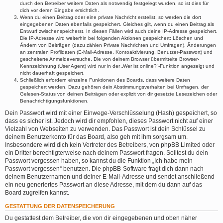
durch den Betreiber weitere Daten als notwendig festgelegt wurden, so ist dies für
dich vor deren Eingabe ersichtlich.
Wenn du einen Beitrag oder eine private Nachricht erstellst, so werden die dort
eingegebenen Daten ebenfalls gespeichert. Gleiches gilt, wenn du einen Beitrag als
Entwurf zwischenspeicherst. In diesen Fällen wird auch deine IP-Adresse gespeichert.
Die IP-Adresse wird weiterhin bei folgenden Aktionen gespeichert: Löschen und
Ändern von Beiträgen (dazu zählen Private Nachrichten und Umfragen), Änderungen
an zentralen Profildaten (E-Mail-Adresse, Kontoaktivierung, Benutzer-Passwort) und
gescheiterte Anmeldeversuche. Die von deinem Browser übermittelte Browser-
Kennzeichnung (User Agent) wird nur in der „Wer ist online?“-Funktion angezeigt und
nicht dauerhaft gespeichert.
Schließlich erfordern einzelne Funktionen des Boards, dass weitere Daten
gespeichert werden. Dazu gehören dein Abstimmungsverhalten bei Umfragen, der
Gelesen-Status von deinen Beiträgen oder explizit von dir gesetzte Lesezeichen oder
Benachrichtigungsfunktionen.
Dein Passwort wird mit einer Einwege-Verschlüsselung (Hash) gespeichert, so
dass es sicher ist. Jedoch wird dir empfohlen, dieses Passwort nicht auf einer
Vielzahl von Webseiten zu verwenden. Das Passwort ist dein Schlüssel zu
deinem Benutzerkonto für das Board, also geh mit ihm sorgsam um.
Insbesondere wird dich kein Vertreter des Betreibers, von phpBB Limited oder
ein Dritter berechtigterweise nach deinem Passwort fragen. Solltest du dein
Passwort vergessen haben, so kannst du die Funktion „Ich habe mein
Passwort vergessen“ benutzen. Die phpBB-Software fragt dich dann nach
deinem Benutzernamen und deiner E-Mail-Adresse und sendet anschließend
ein neu generiertes Passwort an diese Adresse, mit dem du dann auf das
Board zugreifen kannst.
GESTATTUNG DER DATENSPEICHERUNG
Du gestattest dem Betreiber, die von dir eingegebenen und oben näher