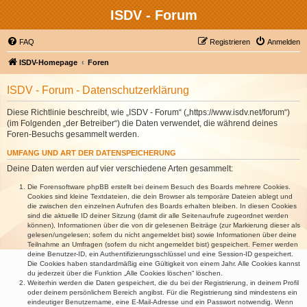
ISDV - Forum
FAQ
Registrieren
Anmelden
ISDV-Homepage
Foren
ISDV - Forum - Datenschutzerklärung
Diese Richtlinie beschreibt, wie „ISDV - Forum“ („https://www.isdv.net/forum“)
(im Folgenden „der Betreiber“) die Daten verwendet, die während deines
Foren-Besuchs gesammelt werden.
UMFANG UND ART DER DATENSPEICHERUNG
Deine Daten werden auf vier verschiedene Arten gesammelt:
Die Forensoftware phpBB erstellt bei deinem Besuch des Boards mehrere Cookies.
Cookies sind kleine Textdateien, die dein Browser als temporäre Dateien ablegt und
die zwischen den einzelnen Aufrufen des Boards erhalten bleiben. In diesen Cookies
sind die aktuelle ID deiner Sitzung (damit dir alle Seitenaufrufe zugeordnet werden
können), Informationen über die von dir gelesenen Beiträge (zur Markierung dieser als
gelesen/ungelesen; sofern du nicht angemeldet bist) sowie Informationen über deine
Teilnahme an Umfragen (sofern du nicht angemeldet bist) gespeichert. Ferner werden
deine Benutzer-ID, ein Authentifizierungsschlüssel und eine Session-ID gespeichert.
Die Cookies haben standardmäßig eine Gültigkeit von einem Jahr. Alle Cookies kannst
du jederzeit über die Funktion „Alle Cookies löschen“ löschen.
Weiterhin werden die Daten gespeichert, die du bei der Registrierung, in deinem Profil
oder deinem persönlichem Bereich angibst. Für die Registrierung sind mindestens ein
eindeutiger Benutzername, eine E-Mail-Adresse und ein Passwort notwendig. Wenn