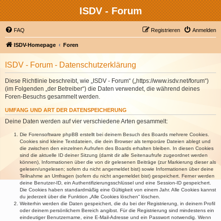
ISDV - Forum
FAQ
Registrieren
Anmelden
ISDV-Homepage
Foren
ISDV - Forum - Datenschutzerklärung
Diese Richtlinie beschreibt, wie „ISDV - Forum“ („https://www.isdv.net/forum“)
(im Folgenden „der Betreiber“) die Daten verwendet, die während deines
Foren-Besuchs gesammelt werden.
UMFANG UND ART DER DATENSPEICHERUNG
Deine Daten werden auf vier verschiedene Arten gesammelt:
Die Forensoftware phpBB erstellt bei deinem Besuch des Boards mehrere Cookies.
Cookies sind kleine Textdateien, die dein Browser als temporäre Dateien ablegt und
die zwischen den einzelnen Aufrufen des Boards erhalten bleiben. In diesen Cookies
sind die aktuelle ID deiner Sitzung (damit dir alle Seitenaufrufe zugeordnet werden
können), Informationen über die von dir gelesenen Beiträge (zur Markierung dieser als
gelesen/ungelesen; sofern du nicht angemeldet bist) sowie Informationen über deine
Teilnahme an Umfragen (sofern du nicht angemeldet bist) gespeichert. Ferner werden
deine Benutzer-ID, ein Authentifizierungsschlüssel und eine Session-ID gespeichert.
Die Cookies haben standardmäßig eine Gültigkeit von einem Jahr. Alle Cookies kannst
du jederzeit über die Funktion „Alle Cookies löschen“ löschen.
Weiterhin werden die Daten gespeichert, die du bei der Registrierung, in deinem Profil
oder deinem persönlichem Bereich angibst. Für die Registrierung sind mindestens ein
eindeutiger Benutzername, eine E-Mail-Adresse und ein Passwort notwendig. Wenn