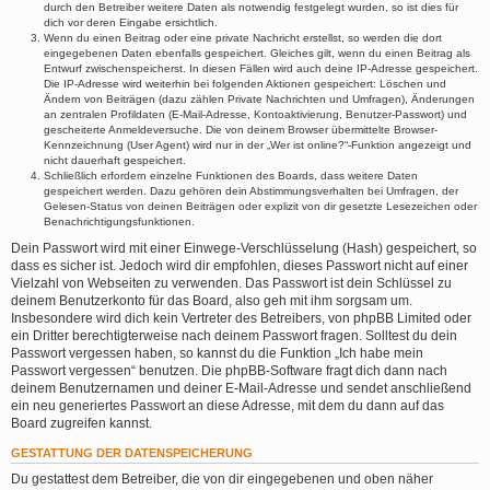
durch den Betreiber weitere Daten als notwendig festgelegt wurden, so ist dies für
dich vor deren Eingabe ersichtlich.
Wenn du einen Beitrag oder eine private Nachricht erstellst, so werden die dort
eingegebenen Daten ebenfalls gespeichert. Gleiches gilt, wenn du einen Beitrag als
Entwurf zwischenspeicherst. In diesen Fällen wird auch deine IP-Adresse gespeichert.
Die IP-Adresse wird weiterhin bei folgenden Aktionen gespeichert: Löschen und
Ändern von Beiträgen (dazu zählen Private Nachrichten und Umfragen), Änderungen
an zentralen Profildaten (E-Mail-Adresse, Kontoaktivierung, Benutzer-Passwort) und
gescheiterte Anmeldeversuche. Die von deinem Browser übermittelte Browser-
Kennzeichnung (User Agent) wird nur in der „Wer ist online?“-Funktion angezeigt und
nicht dauerhaft gespeichert.
Schließlich erfordern einzelne Funktionen des Boards, dass weitere Daten
gespeichert werden. Dazu gehören dein Abstimmungsverhalten bei Umfragen, der
Gelesen-Status von deinen Beiträgen oder explizit von dir gesetzte Lesezeichen oder
Benachrichtigungsfunktionen.
Dein Passwort wird mit einer Einwege-Verschlüsselung (Hash) gespeichert, so
dass es sicher ist. Jedoch wird dir empfohlen, dieses Passwort nicht auf einer
Vielzahl von Webseiten zu verwenden. Das Passwort ist dein Schlüssel zu
deinem Benutzerkonto für das Board, also geh mit ihm sorgsam um.
Insbesondere wird dich kein Vertreter des Betreibers, von phpBB Limited oder
ein Dritter berechtigterweise nach deinem Passwort fragen. Solltest du dein
Passwort vergessen haben, so kannst du die Funktion „Ich habe mein
Passwort vergessen“ benutzen. Die phpBB-Software fragt dich dann nach
deinem Benutzernamen und deiner E-Mail-Adresse und sendet anschließend
ein neu generiertes Passwort an diese Adresse, mit dem du dann auf das
Board zugreifen kannst.
GESTATTUNG DER DATENSPEICHERUNG
Du gestattest dem Betreiber, die von dir eingegebenen und oben näher