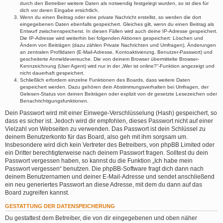
durch den Betreiber weitere Daten als notwendig festgelegt wurden, so ist dies für
dich vor deren Eingabe ersichtlich.
Wenn du einen Beitrag oder eine private Nachricht erstellst, so werden die dort
eingegebenen Daten ebenfalls gespeichert. Gleiches gilt, wenn du einen Beitrag als
Entwurf zwischenspeicherst. In diesen Fällen wird auch deine IP-Adresse gespeichert.
Die IP-Adresse wird weiterhin bei folgenden Aktionen gespeichert: Löschen und
Ändern von Beiträgen (dazu zählen Private Nachrichten und Umfragen), Änderungen
an zentralen Profildaten (E-Mail-Adresse, Kontoaktivierung, Benutzer-Passwort) und
gescheiterte Anmeldeversuche. Die von deinem Browser übermittelte Browser-
Kennzeichnung (User Agent) wird nur in der „Wer ist online?“-Funktion angezeigt und
nicht dauerhaft gespeichert.
Schließlich erfordern einzelne Funktionen des Boards, dass weitere Daten
gespeichert werden. Dazu gehören dein Abstimmungsverhalten bei Umfragen, der
Gelesen-Status von deinen Beiträgen oder explizit von dir gesetzte Lesezeichen oder
Benachrichtigungsfunktionen.
Dein Passwort wird mit einer Einwege-Verschlüsselung (Hash) gespeichert, so
dass es sicher ist. Jedoch wird dir empfohlen, dieses Passwort nicht auf einer
Vielzahl von Webseiten zu verwenden. Das Passwort ist dein Schlüssel zu
deinem Benutzerkonto für das Board, also geh mit ihm sorgsam um.
Insbesondere wird dich kein Vertreter des Betreibers, von phpBB Limited oder
ein Dritter berechtigterweise nach deinem Passwort fragen. Solltest du dein
Passwort vergessen haben, so kannst du die Funktion „Ich habe mein
Passwort vergessen“ benutzen. Die phpBB-Software fragt dich dann nach
deinem Benutzernamen und deiner E-Mail-Adresse und sendet anschließend
ein neu generiertes Passwort an diese Adresse, mit dem du dann auf das
Board zugreifen kannst.
GESTATTUNG DER DATENSPEICHERUNG
Du gestattest dem Betreiber, die von dir eingegebenen und oben näher