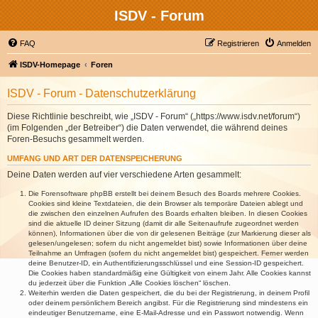
ISDV - Forum
FAQ
Registrieren
Anmelden
ISDV-Homepage
Foren
ISDV - Forum - Datenschutzerklärung
Diese Richtlinie beschreibt, wie „ISDV - Forum“ („https://www.isdv.net/forum“)
(im Folgenden „der Betreiber“) die Daten verwendet, die während deines
Foren-Besuchs gesammelt werden.
UMFANG UND ART DER DATENSPEICHERUNG
Deine Daten werden auf vier verschiedene Arten gesammelt:
Die Forensoftware phpBB erstellt bei deinem Besuch des Boards mehrere Cookies.
Cookies sind kleine Textdateien, die dein Browser als temporäre Dateien ablegt und
die zwischen den einzelnen Aufrufen des Boards erhalten bleiben. In diesen Cookies
sind die aktuelle ID deiner Sitzung (damit dir alle Seitenaufrufe zugeordnet werden
können), Informationen über die von dir gelesenen Beiträge (zur Markierung dieser als
gelesen/ungelesen; sofern du nicht angemeldet bist) sowie Informationen über deine
Teilnahme an Umfragen (sofern du nicht angemeldet bist) gespeichert. Ferner werden
deine Benutzer-ID, ein Authentifizierungsschlüssel und eine Session-ID gespeichert.
Die Cookies haben standardmäßig eine Gültigkeit von einem Jahr. Alle Cookies kannst
du jederzeit über die Funktion „Alle Cookies löschen“ löschen.
Weiterhin werden die Daten gespeichert, die du bei der Registrierung, in deinem Profil
oder deinem persönlichem Bereich angibst. Für die Registrierung sind mindestens ein
eindeutiger Benutzername, eine E-Mail-Adresse und ein Passwort notwendig. Wenn